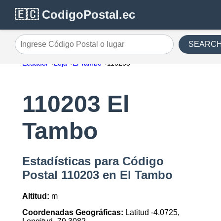
🇪🇨 CodigoPostal.ec
SEARC
Ingrese Código Postal o lugar
Ecuador
Loja
El Tambo
110203
110203 El
Tambo
Estadísticas para Código
Postal 110203 en El Tambo
Altitud:
m
Coordenadas Geográficas:
Latitud -4.0725,