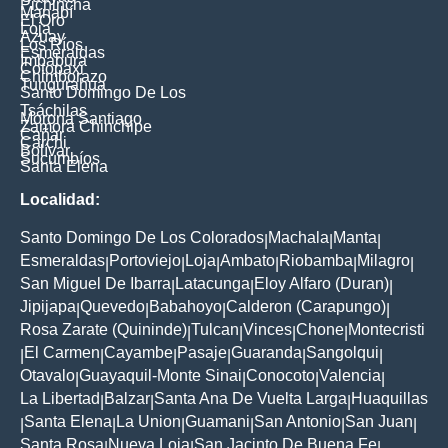
Pichincha
Manabí
El Oro
Loja
Azuay
Los Ríos
Esmeraldas
Imbabura
Cotopaxi
Chimborazo
Tungurahua
Santo Domingo De Los
Tsáchilas
Morona Santiago
Zamora Chinchipe
Cañar
Carchi
Bolívar
Sucumbíos
Santa Elena
Localidad:
Santo Domingo De Los Colorados
Machala
Manta
|
|
|
Esmeraldas
Portoviejo
Loja
Ambato
Riobamba
Milagro
|
|
|
|
|
|
San Miguel De Ibarra
Latacunga
Eloy Alfaro (Duran)
|
|
|
Jipijapa
Quevedo
Babahoyo
Calderon (Carapungo)
|
|
|
|
Rosa Zarate (Quininde)
Tulcan
Vinces
Chone
Montecristi
|
|
|
|
El Carmen
Cayambe
Pasaje
Guaranda
Sangolqui
|
|
|
|
|
|
Otavalo
Guayaquil-Monte Sinai
Conocoto
Valencia
|
|
|
|
La Libertad
Balzar
Santa Ana De Vuelta Larga
Huaquillas
|
|
|
Santa Elena
La Union
Guamani
San Antonio
San Juan
|
|
|
|
|
|
Santa Rosa
Nueva Loja
San Jacinto De Buena Fe
|
|
|