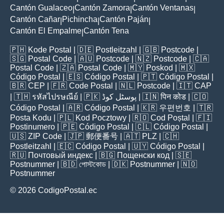
Cantón Gualaceo
Cantón Zamora
Cantón Ventanas
|
|
|
Cantón Cañar
Pichincha
Cantón Paján
|
|
|
Cantón El Empalme
Cantón Tena
|
🇵🇭
Kode Postal
| 🇩🇪
Postleitzahl
| 🇬🇧
Postcode
|
🇸🇬
Postal Code
| 🇦🇺
Postcode
| 🇳🇿
Postcode
| 🇨🇦
Postal Code
| 🇿🇦
Postal Code
| 🇲🇾
Poskod
| 🇲🇽
Código Postal
| 🇪🇸
Código Postal
| 🇵🇹
Código Postal
|
🇧🇷
CEP
| 🇫🇷
Code Postal
| 🇳🇱
Postcode
| 🇮🇹
CAP
| 🇹🇭
รหัสไปรษณีย์
| 🇵🇰
پوسٹل کوڈ
| 🇮🇳
पिन कोड
| 🇨🇴
Código Postal
| 🇦🇷
Código Postal
| 🇰🇷
우편번호
| 🇹🇷
Posta Kodu
| 🇵🇱
Kod Pocztowy
| 🇷🇴
Cod Poștal
| 🇫🇮
Postinumero
| 🇵🇪
Código Postal
| 🇨🇱
Código Postal
|
🇺🇸
ZIP Code
| 🇯🇵
郵便番号
| 🇦🇹
PLZ
| 🇨🇭
Postleitzahl
| 🇪🇨
Código Postal
| 🇺🇾
Código Postal
|
🇷🇺
Почтовый индекс
| 🇧🇬
Пощенски код
| 🇸🇪
Postnummer
| 🇧🇩
পোস্টকোড
| 🇩🇰
Postnummer
| 🇳🇴
Postnummer
© 2026 CodigoPostal.ec