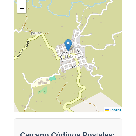
−
Leaflet
Cercano Códigos Postales: