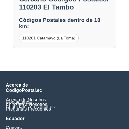
110203 El Tambo
Códigos Postales dentro de 10
km:
110201 Catamayo (La Toma)
Acerca de
CodigoPostal.ec
Acerca de Nosotros
Contáctenos
Enlázate a Nosotros
Anúnciate con Nosotros
Preguntas Frecuentes
Ecuador
Guayas