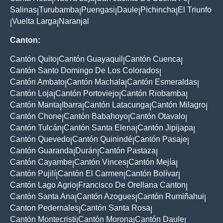
Salinas
Turubamba
Puengasi
Daule
Pichincha
El Triunfo
|
|
|
|
|
Vuelta Larga
Naranjal
|
|
Canton:
Cantón Quito
Cantón Guayaquil
Cantón Cuenca
|
|
|
Cantón Santo Domingo De Los Colorados
|
Cantón Ambato
Cantón Machala
Cantón Esmeraldas
|
|
|
Cantón Loja
Cantón Portoviejo
Cantón Riobamba
|
|
|
Cantón Manta
Ibarra
Cantón Latacunga
Cantón Milagro
|
|
|
|
Cantón Chone
Cantón Babahoyo
Cantón Otavalo
|
|
|
Cantón Tulcán
Cantón Santa Elena
Cantón Jipijapa
|
|
|
Cantón Quevedo
Cantón Quinindé
Cantón Pasaje
|
|
|
Cantón Guaranda
Durán
Cantón Pastaza
|
|
|
Cantón Cayambe
Cantón Vinces
Cantón Mejía
|
|
|
Cantón Pujilí
Cantón El Carmen
Cantón Bolívar
|
|
|
Cantón Lago Agrio
Francisco De Orellana Canton
|
|
Cantón Santa Ana
Cantón Azogues
Cantón Rumiñahui
|
|
|
Canton Pedernales
Cantón Santa Rosa
|
|
Cantón Montecristi
Cantón Morona
Cantón Daule
|
|
|