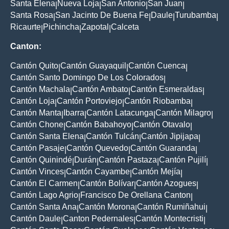
Santa Elena
Nueva Loja
San Antonio
San Juan
|
|
|
|
Santa Rosa
San Jacinto De Buena Fe
Daule
Turubamba
|
|
|
|
Ricaurte
Pichincha
Zapotal
Calceta
|
|
|
Canton:
Cantón Quito
Cantón Guayaquil
Cantón Cuenca
|
|
|
Cantón Santo Domingo De Los Colorados
|
Cantón Machala
Cantón Ambato
Cantón Esmeraldas
|
|
|
Cantón Loja
Cantón Portoviejo
Cantón Riobamba
|
|
|
Cantón Manta
Ibarra
Cantón Latacunga
Cantón Milagro
|
|
|
|
Cantón Chone
Cantón Babahoyo
Cantón Otavalo
|
|
|
Cantón Santa Elena
Cantón Tulcán
Cantón Jipijapa
|
|
|
Cantón Pasaje
Cantón Quevedo
Cantón Guaranda
|
|
|
Cantón Quinindé
Durán
Cantón Pastaza
Cantón Pujilí
|
|
|
|
Cantón Vinces
Cantón Cayambe
Cantón Mejía
|
|
|
Cantón El Carmen
Cantón Bolívar
Cantón Azogues
|
|
|
Cantón Lago Agrio
Francisco De Orellana Canton
|
|
Cantón Santa Ana
Cantón Morona
Cantón Rumiñahui
|
|
|
Cantón Daule
Canton Pedernales
Cantón Montecristi
|
|
|