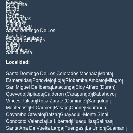
Guayas
Pichincha
Manabí
El Oro
Loja
Azuay
Los Ríos
Esmeraldas
Imbabura
Cotopaxi
Chimborazo
Tungurahua
Santo Domingo De Los
Tsáchilas
Morona Santiago
Zamora Chinchipe
Cañar
Carchi
Bolívar
Sucumbíos
Santa Elena
Localidad:
Santo Domingo De Los Colorados
Machala
Manta
|
|
|
Esmeraldas
Portoviejo
Loja
Riobamba
Ambato
Milagro
|
|
|
|
|
|
San Miguel De Ibarra
Latacunga
Eloy Alfaro (Duran)
|
|
|
Quevedo
Jipijapa
Calderon (Carapungo)
Babahoyo
|
|
|
|
Vinces
Tulcan
Rosa Zarate (Quininde)
Sangolqui
|
|
|
|
Montecristi
El Carmen
Pasaje
Chone
Guaranda
|
|
|
|
|
Cayambe
Otavalo
Balzar
Guayaquil-Monte Sinai
|
|
|
|
Conocoto
Valencia
La Libertad
Huaquillas
Salinas
|
|
|
|
|
Santa Ana De Vuelta Larga
Puengasi
La Union
Guamani
|
|
|
|