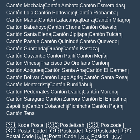
Cantón Machala
Cantón Ambato
Cantón Esmeraldas
|
|
|
Cantón Loja
Cantón Portoviejo
Cantón Riobamba
|
|
|
Cantón Manta
Cantón Latacunga
Ibarra
Cantón Milagro
|
|
|
|
Cantón Babahoyo
Cantón Chone
Cantón Otavalo
|
|
|
Cantón Santa Elena
Cantón Jipijapa
Cantón Tulcán
|
|
|
Cantón Pasaje
Cantón Quinindé
Cantón Quevedo
|
|
|
Cantón Guaranda
Durán
Cantón Pastaza
|
|
|
Cantón Cayambe
Cantón Pujilí
Cantón Mejía
|
|
|
Cantón Vinces
Francisco De Orellana Canton
|
|
Cantón Azogues
Cantón Santa Ana
Cantón El Carmen
|
|
|
Cantón Bolívar
Cantón Lago Agrio
Cantón Santa Rosa
|
|
|
Cantón Montecristi
Cantón Rumiñahui
|
|
Canton Pedernales
Cantón Daule
Cantón Morona
|
|
|
Cantón Saraguro
Cantón Zamora
Cantón El Empalme
|
|
|
Zapotillo
Cantón Cotacachi
Pichincha
Cantón Paján
|
|
|
|
Cantón Tena
🇵🇭
Kode Postal
| 🇩🇪
Postleitzahl
| 🇬🇧
Postcode
|
🇸🇬
Postal Code
| 🇦🇺
Postcode
| 🇳🇿
Postcode
| 🇨🇦
Postal Code
| 🇿🇦
Postal Code
| 🇲🇾
Poskod
| 🇲🇽