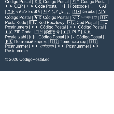
Código Postal
| 🇪🇸
Código Postal
| 🇵🇹
Código Postal
|
🇧🇷
CEP
| 🇫🇷
Code Postal
| 🇳🇱
Postcode
| 🇮🇹
CAP
| 🇹🇭
รหัสไปรษณีย์
| 🇵🇰
پوسٹل کوڈ
| 🇮🇳
पिन कोड
| 🇨🇴
Código Postal
| 🇦🇷
Código Postal
| 🇰🇷
우편번호
| 🇹🇷
Posta Kodu
| 🇵🇱
Kod Pocztowy
| 🇷🇴
Cod Poștal
| 🇫🇮
Postinumero
| 🇵🇪
Código Postal
| 🇨🇱
Código Postal
|
🇺🇸
ZIP Code
| 🇯🇵
郵便番号
| 🇦🇹
PLZ
| 🇨🇭
Postleitzahl
| 🇪🇨
Código Postal
| 🇺🇾
Código Postal
|
🇷🇺
Почтовый индекс
| 🇧🇬
Пощенски код
| 🇸🇪
Postnummer
| 🇧🇩
পোস্টকোড
| 🇩🇰
Postnummer
| 🇳🇴
Postnummer
© 2026 CodigoPostal.ec