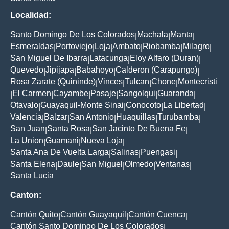
Localidad:
Santo Domingo De Los Colorados
Machala
Manta
|
|
|
Esmeraldas
Portoviejo
Loja
Ambato
Riobamba
Milagro
|
|
|
|
|
|
San Miguel De Ibarra
Latacunga
Eloy Alfaro (Duran)
|
|
|
Quevedo
Jipijapa
Babahoyo
Calderon (Carapungo)
|
|
|
|
Rosa Zarate (Quininde)
Vinces
Tulcan
Chone
Montecristi
|
|
|
|
El Carmen
Cayambe
Pasaje
Sangolqui
Guaranda
|
|
|
|
|
|
Otavalo
Guayaquil-Monte Sinai
Conocoto
La Libertad
|
|
|
|
Valencia
Balzar
San Antonio
Huaquillas
Turubamba
|
|
|
|
|
San Juan
Santa Rosa
San Jacinto De Buena Fe
|
|
|
La Union
Guamani
Nueva Loja
|
|
|
Santa Ana De Vuelta Larga
Salinas
Puengasi
|
|
|
Santa Elena
Daule
San Miguel
Olmedo
Ventanas
|
|
|
|
|
Santa Lucia
Canton:
Cantón Quito
Cantón Guayaquil
Cantón Cuenca
|
|
|
Cantón Santo Domingo De Los Colorados
|