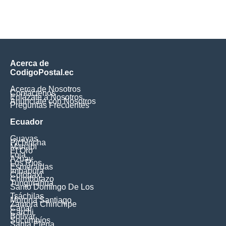
Acerca de
CodigoPostal.ec
Acerca de Nosotros
Contáctenos
Enlázate a Nosotros
Anúnciate con Nosotros
Preguntas Frecuentes
Ecuador
Guayas
Pichincha
Manabí
El Oro
Loja
Azuay
Los Ríos
Esmeraldas
Imbabura
Cotopaxi
Chimborazo
Tungurahua
Santo Domingo De Los
Tsáchilas
Morona Santiago
Zamora Chinchipe
Cañar
Carchi
Bolívar
Sucumbíos
Santa Elena