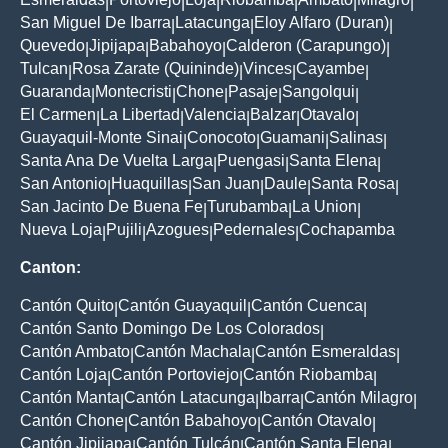
|
|
|
|
|
|
San Miguel De Ibarra
Latacunga
Eloy Alfaro (Duran)
|
|
|
Quevedo
Jipijapa
Babahoyo
Calderon (Carapungo)
|
|
|
|
Tulcan
Rosa Zarate (Quininde)
Vinces
Cayambe
|
|
|
|
Guaranda
Montecristi
Chone
Pasaje
Sangolqui
|
|
|
|
|
El Carmen
La Libertad
Valencia
Balzar
Otavalo
|
|
|
|
|
Guayaquil-Monte Sinai
Conocoto
Guamani
Salinas
|
|
|
|
Santa Ana De Vuelta Larga
Puengasi
Santa Elena
|
|
|
San Antonio
Huaquillas
San Juan
Daule
Santa Rosa
|
|
|
|
|
San Jacinto De Buena Fe
Turubamba
La Union
|
|
|
Nueva Loja
Pujili
Azogues
Pedernales
Cochapamba
|
|
|
|
Canton:
Cantón Quito
Cantón Guayaquil
Cantón Cuenca
|
|
|
Cantón Santo Domingo De Los Colorados
|
Cantón Ambato
Cantón Machala
Cantón Esmeraldas
|
|
|
Cantón Loja
Cantón Portoviejo
Cantón Riobamba
|
|
|
Cantón Manta
Cantón Latacunga
Ibarra
Cantón Milagro
|
|
|
|
Cantón Chone
Cantón Babahoyo
Cantón Otavalo
|
|
|
Cantón Jipijapa
Cantón Tulcán
Cantón Santa Elena
|
|
|