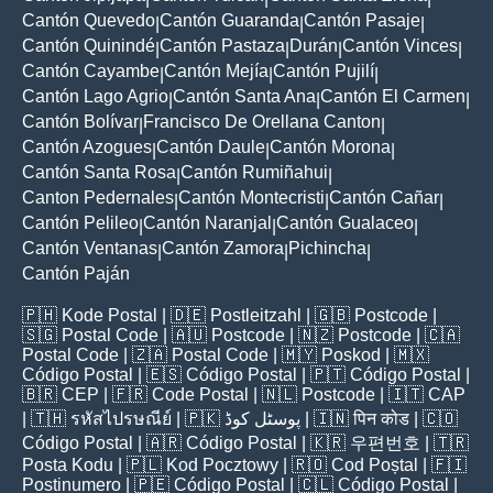
Cantón Quevedo
Cantón Guaranda
Cantón Pasaje
|
|
|
Cantón Quinindé
Cantón Pastaza
Durán
Cantón Vinces
|
|
|
|
Cantón Cayambe
Cantón Mejía
Cantón Pujilí
|
|
|
Cantón Lago Agrio
Cantón Santa Ana
Cantón El Carmen
|
|
|
Cantón Bolívar
Francisco De Orellana Canton
|
|
Cantón Azogues
Cantón Daule
Cantón Morona
|
|
|
Cantón Santa Rosa
Cantón Rumiñahui
|
|
Canton Pedernales
Cantón Montecristi
Cantón Cañar
|
|
|
Cantón Pelileo
Cantón Naranjal
Cantón Gualaceo
|
|
|
Cantón Ventanas
Cantón Zamora
Pichincha
|
|
|
Cantón Paján
🇵🇭
Kode Postal
| 🇩🇪
Postleitzahl
| 🇬🇧
Postcode
|
🇸🇬
Postal Code
| 🇦🇺
Postcode
| 🇳🇿
Postcode
| 🇨🇦
Postal Code
| 🇿🇦
Postal Code
| 🇲🇾
Poskod
| 🇲🇽
Código Postal
| 🇪🇸
Código Postal
| 🇵🇹
Código Postal
|
🇧🇷
CEP
| 🇫🇷
Code Postal
| 🇳🇱
Postcode
| 🇮🇹
CAP
| 🇹🇭
รหัสไปรษณีย์
| 🇵🇰
پوسٹل کوڈ
| 🇮🇳
पिन कोड
| 🇨🇴
Código Postal
| 🇦🇷
Código Postal
| 🇰🇷
우편번호
| 🇹🇷
Posta Kodu
| 🇵🇱
Kod Pocztowy
| 🇷🇴
Cod Poștal
| 🇫🇮
Postinumero
| 🇵🇪
Código Postal
| 🇨🇱
Código Postal
|