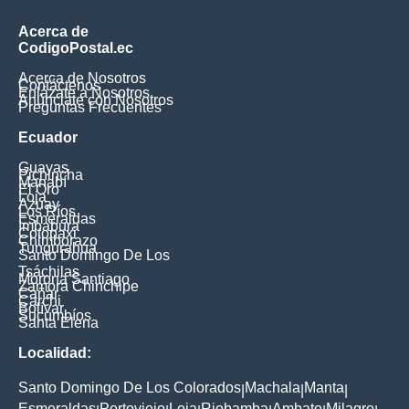
Acerca de
CodigoPostal.ec
Acerca de Nosotros
Contáctenos
Enlázate a Nosotros
Anúnciate con Nosotros
Preguntas Frecuentes
Ecuador
Guayas
Pichincha
Manabí
El Oro
Loja
Azuay
Los Ríos
Esmeraldas
Imbabura
Cotopaxi
Chimborazo
Tungurahua
Santo Domingo De Los
Tsáchilas
Morona Santiago
Zamora Chinchipe
Cañar
Carchi
Bolívar
Sucumbíos
Santa Elena
Localidad:
Santo Domingo De Los Colorados
Machala
Manta
|
|
|
Esmeraldas
Portoviejo
Loja
Riobamba
Ambato
Milagro