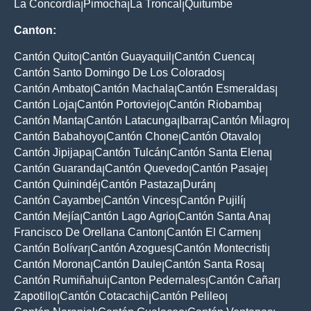
La Concordia
Pimocha
La Troncal
Quitumbe
|
|
|
Canton:
Cantón Quito
Cantón Guayaquil
Cantón Cuenca
|
|
|
Cantón Santo Domingo De Los Colorados
|
Cantón Ambato
Cantón Machala
Cantón Esmeraldas
|
|
|
Cantón Loja
Cantón Portoviejo
Cantón Riobamba
|
|
|
Cantón Manta
Cantón Latacunga
Ibarra
Cantón Milagro
|
|
|
|
Cantón Babahoyo
Cantón Chone
Cantón Otavalo
|
|
|
Cantón Jipijapa
Cantón Tulcán
Cantón Santa Elena
|
|
|
Cantón Guaranda
Cantón Quevedo
Cantón Pasaje
|
|
|
Cantón Quinindé
Cantón Pastaza
Durán
|
|
|
Cantón Cayambe
Cantón Vinces
Cantón Pujilí
|
|
|
Cantón Mejía
Cantón Lago Agrio
Cantón Santa Ana
|
|
|
Francisco De Orellana Canton
Cantón El Carmen
|
|
Cantón Bolívar
Cantón Azogues
Cantón Montecristi
|
|
|
Cantón Morona
Cantón Daule
Cantón Santa Rosa
|
|
|
Cantón Rumiñahui
Canton Pedernales
Cantón Cañar
|
|
|
Zapotillo
Cantón Cotacachi
Cantón Pelileo
|
|
|