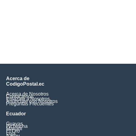
Acerca de
CodigoPostal.ec
Acerca de Nosotros
Contáctenos
Enlázate a Nosotros
Anúnciate con Nosotros
Preguntas Frecuentes
Ecuador
Guayas
Pichincha
Manabí
El Oro
Loja
Azuay