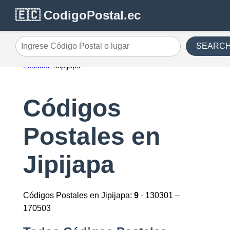
🇪🇨 CodigoPostal.ec
SEARC
Ingrese Código Postal o lugar
Ecuador
Jipijapa
Códigos
Postales en
Jipijapa
Códigos Postales en Jipijapa:
9
· 130301 –
170503