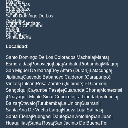
Los Ríos
Esmeraldas
Imbabura
Chimborazo
Cotopaxi
Tungurahua
Santo Domingo De Los
Tsáchilas
Morona Santiago
Zamora Chinchipe
Cañar
Carchi
Bolívar
Sucumbíos
Santa Elena
Localidad:
Santo Domingo De Los Colorados
Machala
Manta
|
|
|
Esmeraldas
Portoviejo
Loja
Ambato
Riobamba
Milagro
|
|
|
|
|
|
San Miguel De Ibarra
Eloy Alfaro (Duran)
Latacunga
|
|
|
Jipijapa
Quevedo
Babahoyo
Calderon (Carapungo)
|
|
|
|
Vinces
Tulcan
Rosa Zarate (Quininde)
El Carmen
|
|
|
|
Sangolqui
Cayambe
Pasaje
Guaranda
Chone
Montecristi
|
|
|
|
|
Guayaquil-Monte Sinai
Conocoto
La Libertad
Valencia
|
|
|
|
|
Balzar
Otavalo
Turubamba
La Union
Guamani
|
|
|
|
|
Santa Ana De Vuelta Larga
Nueva Loja
Salinas
|
|
|
Santa Elena
Puengasi
Daule
San Antonio
San Juan
|
|
|
|
|
Huaquillas
Santa Rosa
San Jacinto De Buena Fe
|
|
|