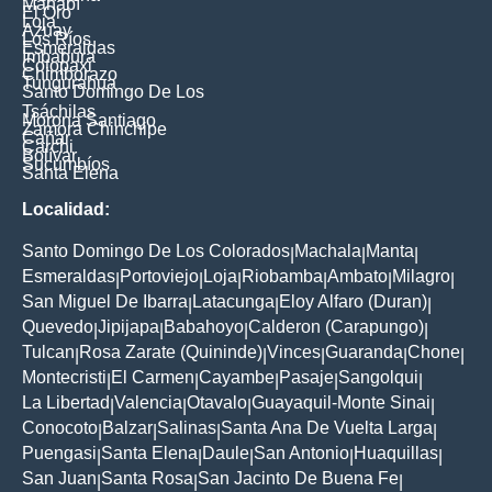
Manabí
El Oro
Loja
Azuay
Los Ríos
Esmeraldas
Imbabura
Cotopaxi
Chimborazo
Tungurahua
Santo Domingo De Los
Tsáchilas
Morona Santiago
Zamora Chinchipe
Cañar
Carchi
Bolívar
Sucumbíos
Santa Elena
Localidad:
Santo Domingo De Los Colorados
Machala
Manta
|
|
|
Esmeraldas
Portoviejo
Loja
Riobamba
Ambato
Milagro
|
|
|
|
|
|
San Miguel De Ibarra
Latacunga
Eloy Alfaro (Duran)
|
|
|
Quevedo
Jipijapa
Babahoyo
Calderon (Carapungo)
|
|
|
|
Tulcan
Rosa Zarate (Quininde)
Vinces
Guaranda
Chone
|
|
|
|
|
Montecristi
El Carmen
Cayambe
Pasaje
Sangolqui
|
|
|
|
|
La Libertad
Valencia
Otavalo
Guayaquil-Monte Sinai
|
|
|
|
Conocoto
Balzar
Salinas
Santa Ana De Vuelta Larga
|
|
|
|
Puengasi
Santa Elena
Daule
San Antonio
Huaquillas
|
|
|
|
|
San Juan
Santa Rosa
San Jacinto De Buena Fe
|
|
|