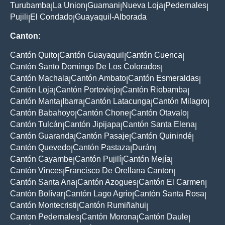
Turubamba
La Union
Guamani
Nueva Loja
Pedernales
|
|
|
|
|
Pujili
El Condado
Guayaquil-Alborada
|
|
Canton:
Cantón Quito
Cantón Guayaquil
Cantón Cuenca
|
|
|
Cantón Santo Domingo De Los Colorados
|
Cantón Machala
Cantón Ambato
Cantón Esmeraldas
|
|
|
Cantón Loja
Cantón Portoviejo
Cantón Riobamba
|
|
|
Cantón Manta
Ibarra
Cantón Latacunga
Cantón Milagro
|
|
|
|
Cantón Babahoyo
Cantón Chone
Cantón Otavalo
|
|
|
Cantón Tulcán
Cantón Jipijapa
Cantón Santa Elena
|
|
|
Cantón Guaranda
Cantón Pasaje
Cantón Quinindé
|
|
|
Cantón Quevedo
Cantón Pastaza
Durán
|
|
|
Cantón Cayambe
Cantón Pujilí
Cantón Mejía
|
|
|
Cantón Vinces
Francisco De Orellana Canton
|
|
Cantón Santa Ana
Cantón Azogues
Cantón El Carmen
|
|
|
Cantón Bolívar
Cantón Lago Agrio
Cantón Santa Rosa
|
|
|
Cantón Montecristi
Cantón Rumiñahui
|
|
Canton Pedernales
Cantón Morona
Cantón Daule
|
|
|