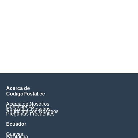
Acerca de
CodigoPostal.ec
Acerca de Nosotros
Contáctenos
Enlázate a Nosotros
Anúnciate con Nosotros
Preguntas Frecuentes
Ecuador
Guayas
Pichincha