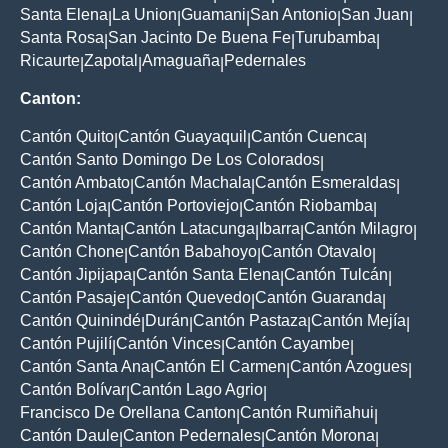
Santa Elena
La Union
Guamani
San Antonio
San Juan
|
|
|
|
|
Santa Rosa
San Jacinto De Buena Fe
Turubamba
|
|
|
Ricaurte
Zapotal
Amaguaña
Pedernales
|
|
|
Canton:
Cantón Quito
Cantón Guayaquil
Cantón Cuenca
|
|
|
Cantón Santo Domingo De Los Colorados
|
Cantón Ambato
Cantón Machala
Cantón Esmeraldas
|
|
|
Cantón Loja
Cantón Portoviejo
Cantón Riobamba
|
|
|
Cantón Manta
Cantón Latacunga
Ibarra
Cantón Milagro
|
|
|
|
Cantón Chone
Cantón Babahoyo
Cantón Otavalo
|
|
|
Cantón Jipijapa
Cantón Santa Elena
Cantón Tulcán
|
|
|
Cantón Pasaje
Cantón Quevedo
Cantón Guaranda
|
|
|
Cantón Quinindé
Durán
Cantón Pastaza
Cantón Mejía
|
|
|
|
Cantón Pujilí
Cantón Vinces
Cantón Cayambe
|
|
|
Cantón Santa Ana
Cantón El Carmen
Cantón Azogues
|
|
|
Cantón Bolívar
Cantón Lago Agrio
|
|
Francisco De Orellana Canton
Cantón Rumiñahui
|
|
Cantón Daule
Canton Pedernales
Cantón Morona
|
|
|