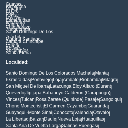
Guayas
Pichincha
Manabí
El Oro
Loja
Azuay
Los Ríos
Esmeraldas
Imbabura
Cotopaxi
Chimborazo
Tungurahua
Santo Domingo De Los
Tsáchilas
Morona Santiago
Zamora Chinchipe
Cañar
Carchi
Bolívar
Sucumbíos
Santa Elena
Localidad:
Santo Domingo De Los Colorados
Machala
Manta
|
|
|
Esmeraldas
Portoviejo
Loja
Ambato
Riobamba
Milagro
|
|
|
|
|
|
San Miguel De Ibarra
Latacunga
Eloy Alfaro (Duran)
|
|
|
Quevedo
Jipijapa
Babahoyo
Calderon (Carapungo)
|
|
|
|
Vinces
Tulcan
Rosa Zarate (Quininde)
Pasaje
Sangolqui
|
|
|
|
|
Chone
Montecristi
El Carmen
Cayambe
Guaranda
|
|
|
|
|
Guayaquil-Monte Sinai
Conocoto
Valencia
Otavalo
|
|
|
|
La Libertad
Balzar
Daule
Nueva Loja
Huaquillas
|
|
|
|
|
Santa Ana De Vuelta Larga
Salinas
Puengasi
|
|
|