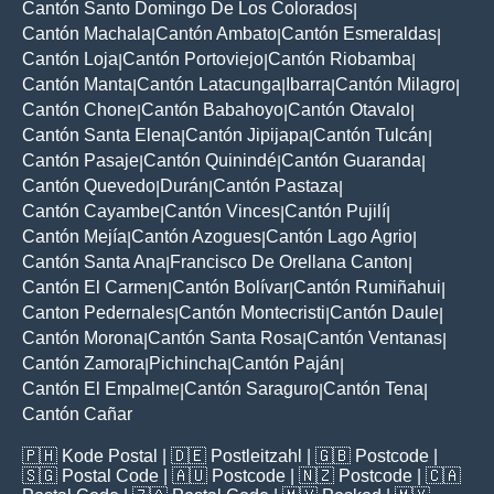
Cantón Santo Domingo De Los Colorados
|
Cantón Machala
Cantón Ambato
Cantón Esmeraldas
|
|
|
Cantón Loja
Cantón Portoviejo
Cantón Riobamba
|
|
|
Cantón Manta
Cantón Latacunga
Ibarra
Cantón Milagro
|
|
|
|
Cantón Chone
Cantón Babahoyo
Cantón Otavalo
|
|
|
Cantón Santa Elena
Cantón Jipijapa
Cantón Tulcán
|
|
|
Cantón Pasaje
Cantón Quinindé
Cantón Guaranda
|
|
|
Cantón Quevedo
Durán
Cantón Pastaza
|
|
|
Cantón Cayambe
Cantón Vinces
Cantón Pujilí
|
|
|
Cantón Mejía
Cantón Azogues
Cantón Lago Agrio
|
|
|
Cantón Santa Ana
Francisco De Orellana Canton
|
|
Cantón El Carmen
Cantón Bolívar
Cantón Rumiñahui
|
|
|
Canton Pedernales
Cantón Montecristi
Cantón Daule
|
|
|
Cantón Morona
Cantón Santa Rosa
Cantón Ventanas
|
|
|
Cantón Zamora
Pichincha
Cantón Paján
|
|
|
Cantón El Empalme
Cantón Saraguro
Cantón Tena
|
|
|
Cantón Cañar
🇵🇭
Kode Postal
| 🇩🇪
Postleitzahl
| 🇬🇧
Postcode
|
🇸🇬
Postal Code
| 🇦🇺
Postcode
| 🇳🇿
Postcode
| 🇨🇦