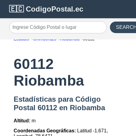
🇪🇨 CodigoPostal.ec
SEARC
Ingrese Código Postal o lugar
Ecuador
Chimborazo
Riobamba
60112
60112
Riobamba
Estadísticas para Código
Postal 60112 en Riobamba
Altitud:
m
Coordenadas Geográficas:
Latitud -1.671,