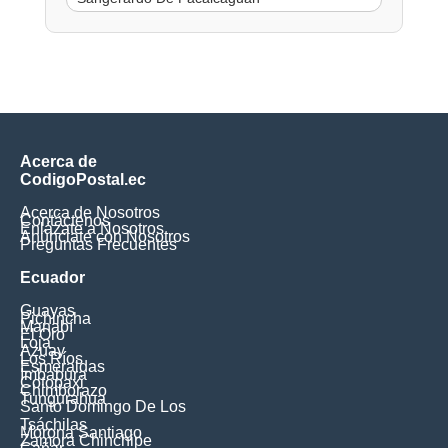
Acerca de
CodigoPostal.ec
Acerca de Nosotros
Contáctenos
Enlázate a Nosotros
Anúnciate con Nosotros
Preguntas Frecuentes
Ecuador
Guayas
Pichincha
Manabí
El Oro
Loja
Azuay
Los Ríos
Esmeraldas
Imbabura
Cotopaxi
Chimborazo
Tungurahua
Santo Domingo De Los
Tsáchilas
Morona Santiago
Zamora Chinchipe