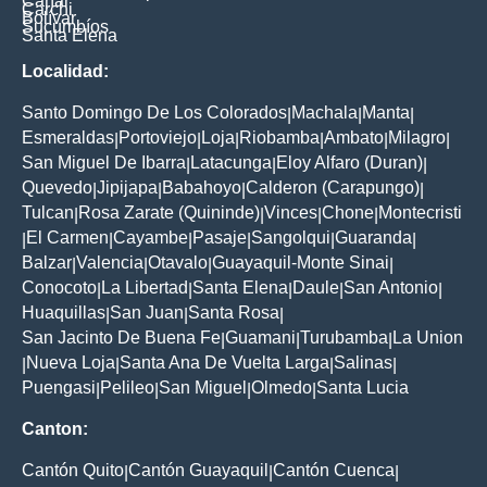
Cañar
Carchi
Bolívar
Sucumbíos
Santa Elena
Localidad:
Santo Domingo De Los Colorados
Machala
Manta
|
|
|
Esmeraldas
Portoviejo
Loja
Riobamba
Ambato
Milagro
|
|
|
|
|
|
San Miguel De Ibarra
Latacunga
Eloy Alfaro (Duran)
|
|
|
Quevedo
Jipijapa
Babahoyo
Calderon (Carapungo)
|
|
|
|
Tulcan
Rosa Zarate (Quininde)
Vinces
Chone
Montecristi
|
|
|
|
El Carmen
Cayambe
Pasaje
Sangolqui
Guaranda
|
|
|
|
|
|
Balzar
Valencia
Otavalo
Guayaquil-Monte Sinai
|
|
|
|
Conocoto
La Libertad
Santa Elena
Daule
San Antonio
|
|
|
|
|
Huaquillas
San Juan
Santa Rosa
|
|
|
San Jacinto De Buena Fe
Guamani
Turubamba
La Union
|
|
|
Nueva Loja
Santa Ana De Vuelta Larga
Salinas
|
|
|
|
Puengasi
Pelileo
San Miguel
Olmedo
Santa Lucia
|
|
|
|
Canton:
Cantón Quito
Cantón Guayaquil
Cantón Cuenca
|
|
|