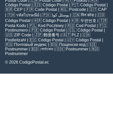
Postal Code
| 🇿🇦
Postal Code
| 🇲🇾
Poskod
| 🇲🇽
Código Postal
| 🇪🇸
Código Postal
| 🇵🇹
Código Postal
|
🇧🇷
CEP
| 🇫🇷
Code Postal
| 🇳🇱
Postcode
| 🇮🇹
CAP
| 🇹🇭
รหัสไปรษณีย์
| 🇵🇰
پوسٹل کوڈ
| 🇮🇳
पिन कोड
| 🇨🇴
Código Postal
| 🇦🇷
Código Postal
| 🇰🇷
우편번호
| 🇹🇷
Posta Kodu
| 🇵🇱
Kod Pocztowy
| 🇷🇴
Cod Poștal
| 🇫🇮
Postinumero
| 🇵🇪
Código Postal
| 🇨🇱
Código Postal
|
🇺🇸
ZIP Code
| 🇯🇵
郵便番号
| 🇦🇹
PLZ
| 🇨🇭
Postleitzahl
| 🇪🇨
Código Postal
| 🇺🇾
Código Postal
|
🇷🇺
Почтовый индекс
| 🇧🇬
Пощенски код
| 🇸🇪
Postnummer
| 🇧🇩
পোস্টকোড
| 🇩🇰
Postnummer
| 🇳🇴
Postnummer
© 2026 CodigoPostal.ec