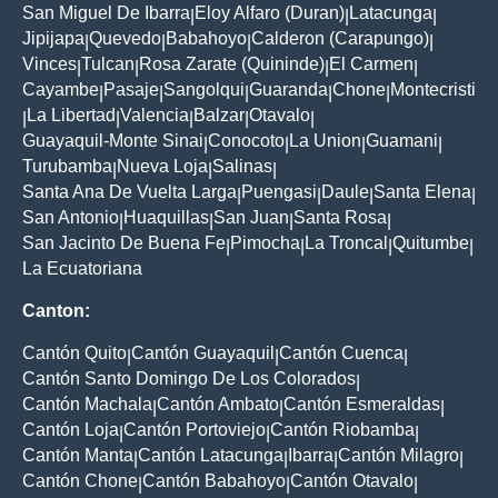
San Miguel De Ibarra
Eloy Alfaro (Duran)
Latacunga
|
|
|
Jipijapa
Quevedo
Babahoyo
Calderon (Carapungo)
|
|
|
|
Vinces
Tulcan
Rosa Zarate (Quininde)
El Carmen
|
|
|
|
Cayambe
Pasaje
Sangolqui
Guaranda
Chone
Montecristi
|
|
|
|
|
La Libertad
Valencia
Balzar
Otavalo
|
|
|
|
|
Guayaquil-Monte Sinai
Conocoto
La Union
Guamani
|
|
|
|
Turubamba
Nueva Loja
Salinas
|
|
|
Santa Ana De Vuelta Larga
Puengasi
Daule
Santa Elena
|
|
|
|
San Antonio
Huaquillas
San Juan
Santa Rosa
|
|
|
|
San Jacinto De Buena Fe
Pimocha
La Troncal
Quitumbe
|
|
|
|
La Ecuatoriana
Canton:
Cantón Quito
Cantón Guayaquil
Cantón Cuenca
|
|
|
Cantón Santo Domingo De Los Colorados
|
Cantón Machala
Cantón Ambato
Cantón Esmeraldas
|
|
|
Cantón Loja
Cantón Portoviejo
Cantón Riobamba
|
|
|
Cantón Manta
Cantón Latacunga
Ibarra
Cantón Milagro
|
|
|
|
Cantón Chone
Cantón Babahoyo
Cantón Otavalo
|
|
|