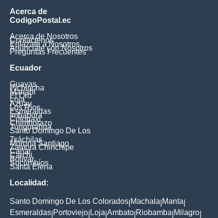
Acerca de
CodigoPostal.ec
Acerca de Nosotros
Contáctenos
Enlázate a Nosotros
Anúnciate con Nosotros
Preguntas Frecuentes
Ecuador
Guayas
Pichincha
Manabí
El Oro
Loja
Azuay
Los Ríos
Esmeraldas
Imbabura
Cotopaxi
Chimborazo
Tungurahua
Santo Domingo De Los
Tsáchilas
Morona Santiago
Zamora Chinchipe
Cañar
Carchi
Bolívar
Sucumbíos
Santa Elena
Localidad:
Santo Domingo De Los Colorados
Machala
Manta
|
|
|
Esmeraldas
Portoviejo
Loja
Ambato
Riobamba
Milagro
|
|
|
|
|
|