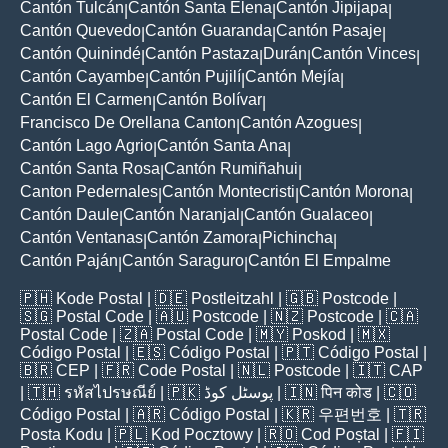
Cantón Tulcán
Cantón Santa Elena
Cantón Jipijapa
|
|
|
Cantón Quevedo
Cantón Guaranda
Cantón Pasaje
|
|
|
Cantón Quinindé
Cantón Pastaza
Durán
Cantón Vinces
|
|
|
|
Cantón Cayambe
Cantón Pujilí
Cantón Mejía
|
|
|
Cantón El Carmen
Cantón Bolívar
|
|
Francisco De Orellana Canton
Cantón Azogues
|
|
Cantón Lago Agrio
Cantón Santa Ana
|
|
Cantón Santa Rosa
Cantón Rumiñahui
|
|
Canton Pedernales
Cantón Montecristi
Cantón Morona
|
|
|
Cantón Daule
Cantón Naranjal
Cantón Gualaceo
|
|
|
Cantón Ventanas
Cantón Zamora
Pichincha
|
|
|
Cantón Paján
Cantón Saraguro
Cantón El Empalme
|
|
🇵🇭
Kode Postal
| 🇩🇪
Postleitzahl
| 🇬🇧
Postcode
|
🇸🇬
Postal Code
| 🇦🇺
Postcode
| 🇳🇿
Postcode
| 🇨🇦
Postal Code
| 🇿🇦
Postal Code
| 🇲🇾
Poskod
| 🇲🇽
Código Postal
| 🇪🇸
Código Postal
| 🇵🇹
Código Postal
|
🇧🇷
CEP
| 🇫🇷
Code Postal
| 🇳🇱
Postcode
| 🇮🇹
CAP
| 🇹🇭
รหัสไปรษณีย์
| 🇵🇰
پوسٹل کوڈ
| 🇮🇳
पिन कोड
| 🇨🇴
Código Postal
| 🇦🇷
Código Postal
| 🇰🇷
우편번호
| 🇹🇷
Posta Kodu
| 🇵🇱
Kod Pocztowy
| 🇷🇴
Cod Poștal
| 🇫🇮