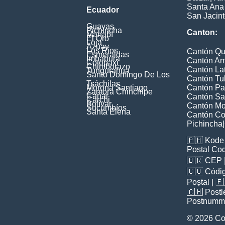
Santa Ana
Ecuador
San Jacin
Guayas
Pichincha
Canton:
Manabí
El Oro
Loja
Azuay
Los Ríos
Cantón Qu
Esmeraldas
Imbabura
Cantón A
Cotopaxi
Chimborazo
Cantón La
Tungurahua
Santo Domingo De Los
Cantón Tu
Tsáchilas
Morona Santiago
Cantón Pa
Zamora Chinchipe
Cañar
Cantón Sa
Carchi
Bolívar
Cantón M
Sucumbíos
Santa Elena
Cantón Co
Pichincha
|
🇵🇭
Kode 
Postal Co
🇧🇷
CEP
🇨🇴
Códig
Poștal
| 
🇨🇭
Postl
Postnumm
© 2026 Co