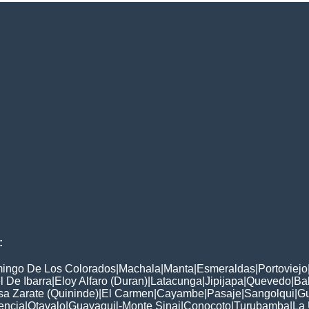
:
ingo De Los Colorados
|
Machala
|
Manta
|
Esmeraldas
|
Portoviejo
 De Ibarra
|
Eloy Alfaro (Duran)
|
Latacunga
|
Jipijapa
|
Quevedo
|
Ba
a Zarate (Quininde)
|
El Carmen
|
Cayambe
|
Pasaje
|
Sangolqui
|
G
encia
|
Otavalo
|
Guayaquil-Monte Sinai
|
Conocoto
|
Turubamba
|
La