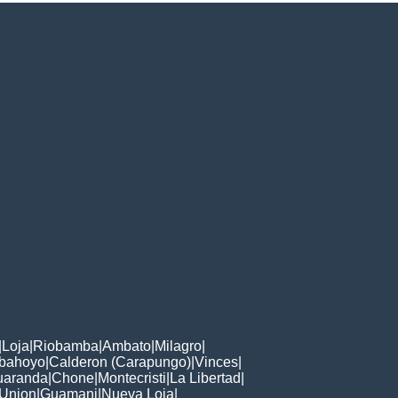
|
Loja
|
Riobamba
|
Ambato
|
Milagro
|
bahoyo
|
Calderon (Carapungo)
|
Vinces
|
uaranda
|
Chone
|
Montecristi
|
La Libertad
|
 Union
|
Guamani
|
Nueva Loja
|