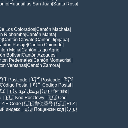
onio
|
Huaquillas
|
San Juan
|
Santa Rosa
|
De Los Colorados
|
Cantón Machala
|
ón Riobamba
|
Cantón Manta
|
e
|
Cantón Otavalo
|
Cantón Jipijapa
|
antón Pasaje
|
Cantón Quinindé
|
tón Mejía
|
Cantón Lago Agrio
|
ón Bolívar
|
Cantón Azogues
|
ton Pedernales
|
Cantón Montecristi
|
tón Ventanas
|
Cantón Zamora
|
🇦🇺
Postcode
| 🇳🇿
Postcode
| 🇨🇦
Código Postal
| 🇵🇹
Código Postal
|
ีย์
| 🇵🇰
پوسٹل کوڈ
| 🇮🇳
पिन कोड
|
u
| 🇵🇱
Kod Pocztowy
| 🇷🇴
Cod

ZIP Code
| 🇯🇵
郵便番号
| 🇦🇹
PLZ
|
ый индекс
| 🇧🇬
Пощенски код
| 🇸🇪