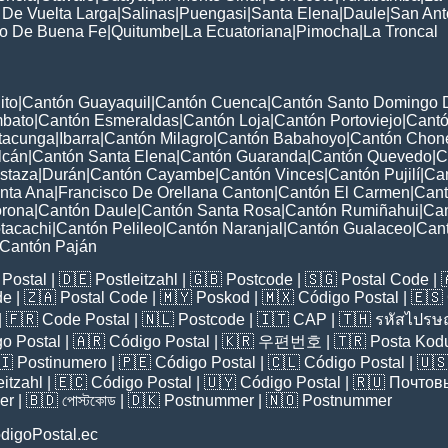
 De Vuelta Larga
|
Salinas
|
Puengasi
|
Santa Elena
|
Daule
|
San Ant
to De Buena Fe
|
Quitumbe
|
La Ecuatoriana
|
Pimocha
|
La Troncal
ito
|
Cantón Guayaquil
|
Cantón Cuenca
|
Cantón Santo Domingo 
mbato
|
Cantón Esmeraldas
|
Cantón Loja
|
Cantón Portoviejo
|
Cant
tacunga
|
Ibarra
|
Cantón Milagro
|
Cantón Babahoyo
|
Cantón Chon
lcán
|
Cantón Santa Elena
|
Cantón Guaranda
|
Cantón Quevedo
|
C
staza
|
Durán
|
Cantón Cayambe
|
Cantón Vinces
|
Cantón Pujilí
|
Can
nta Ana
|
Francisco De Orellana Canton
|
Cantón El Carmen
|
Cant
orona
|
Cantón Daule
|
Cantón Santa Rosa
|
Cantón Rumiñahui
|
Can
tacachi
|
Cantón Pelileo
|
Cantón Naranjal
|
Cantón Gualaceo
|
Can
Cantón Paján
Postal
| 🇩🇪
Postleitzahl
| 🇬🇧
Postcode
| 🇸🇬
Postal Code
| 
de
| 🇿🇦
Postal Code
| 🇲🇾
Poskod
| 🇲🇽
Código Postal
| 🇪🇸
| 🇫🇷
Code Postal
| 🇳🇱
Postcode
| 🇮🇹
CAP
| 🇹🇭
รหัสไปรษณ
o Postal
| 🇦🇷
Código Postal
| 🇰🇷
우편번호
| 🇹🇷
Posta Kod
🇮
Postinumero
| 🇵🇪
Código Postal
| 🇨🇱
Código Postal
| 🇺
eitzahl
| 🇪🇨
Código Postal
| 🇺🇾
Código Postal
| 🇷🇺
Почтов
er
| 🇧🇩
পোস্টকোড
| 🇩🇰
Postnummer
| 🇳🇴
Postnummer
digoPostal.ec