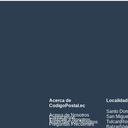
Acerca de
Localidad
CodigoPostal.ec
Santo Dom
Acerca de Nosotros
San Miguel
Contáctenos
Enlázate a Nosotros
Tulcan
|
Ros
Anúnciate con Nosotros
Preguntas Frecuentes
Balzar
|
Val