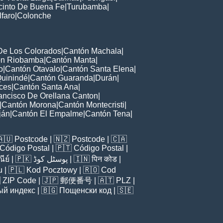
cinto De Buena Fe
|
Turubamba
|
lfaro
|
Colonche
De Los Colorados
|
Cantón Machala
|
ón Riobamba
|
Cantón Manta
|
o
|
Cantón Otavalo
|
Cantón Santa Elena
|
uinindé
|
Cantón Guaranda
|
Durán
|
ces
|
Cantón Santa Ana
|
ancisco De Orellana Canton
|
|
Cantón Morona
|
Cantón Montecristi
|
ján
|
Cantón El Empalme
|
Cantón Tena
|
🇦🇺
Postcode
| 🇳🇿
Postcode
| 🇨🇦
Código Postal
| 🇵🇹
Código Postal
|
ีย์
| 🇵🇰
پوسٹل کوڈ
| 🇮🇳
पिन कोड
|
u
| 🇵🇱
Kod Pocztowy
| 🇷🇴
Cod

ZIP Code
| 🇯🇵
郵便番号
| 🇦🇹
PLZ
|
ый индекс
| 🇧🇬
Пощенски код
| 🇸🇪