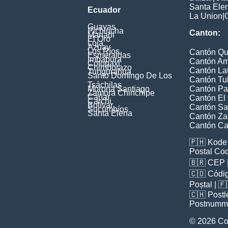
Santa Ele
Ecuador
La Union
|
Guayas
Pichincha
Canton:
Manabí
El Oro
Loja
Azuay
Los Ríos
Cantón Qu
Esmeraldas
Imbabura
Cantón A
Cotopaxi
Chimborazo
Cantón La
Tungurahua
Santo Domingo De Los
Cantón Tu
Tsáchilas
Morona Santiago
Cantón Pa
Zamora Chinchipe
Cañar
Cantón El
Carchi
Bolívar
Cantón Sa
Sucumbíos
Santa Elena
Cantón Z
Cantón Ca
🇵🇭
Kode 
Postal Co
🇧🇷
CEP
🇨🇴
Códig
Poștal
| 
🇨🇭
Postl
Postnumm
© 2026 Co