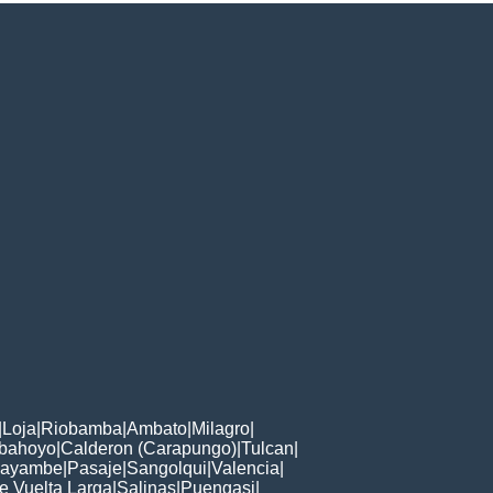
|
Loja
|
Riobamba
|
Ambato
|
Milagro
|
bahoyo
|
Calderon (Carapungo)
|
Tulcan
|
ayambe
|
Pasaje
|
Sangolqui
|
Valencia
|
e Vuelta Larga
|
Salinas
|
Puengasi
|