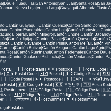
na
|
Daule
|
Huaquillas
|
San Antonio
|
San Juan
|
Santa Rosa
|
San Ja
Guamani
|
Nueva Loja
|
Vuelta Larga
|
Guayaquil-Alborada
|
Flavio A
ito
|
Cantón Guayaquil
|
Cantón Cuenca
|
Cantón Santo Domingo 
mbato
|
Cantón Esmeraldas
|
Cantón Loja
|
Cantón Portoviejo
|
Cant
tacunga
|
Ibarra
|
Cantón Milagro
|
Cantón Chone
|
Cantón Babahoy
lcán
|
Cantón Jipijapa
|
Cantón Pasaje
|
Cantón Quevedo
|
Cantón Q
staza
|
Cantón Cayambe
|
Cantón Pujilí
|
Cantón Mejía
|
Cantón Vin
 Carmen
|
Cantón Bolívar
|
Cantón Azogues
|
Cantón Lago Agrio
|
Fr
nta Rosa
|
Cantón Rumiñahui
|
Canton Pedernales
|
Cantón Daule
amora
|
Cantón Gualaceo
|
Pichincha
|
Cantón Ventanas
|
Cantón Pa
ñar
Postal
| 🇩🇪
Postleitzahl
| 🇬🇧
Postcode
| 🇸🇬
Postal Code
| 
de
| 🇿🇦
Postal Code
| 🇲🇾
Poskod
| 🇲🇽
Código Postal
| 🇪🇸
| 🇫🇷
Code Postal
| 🇳🇱
Postcode
| 🇮🇹
CAP
| 🇹🇭
รหัสไปรษณ
o Postal
| 🇦🇷
Código Postal
| 🇰🇷
우편번호
| 🇹🇷
Posta Kod
🇮
Postinumero
| 🇵🇪
Código Postal
| 🇨🇱
Código Postal
| 🇺
eitzahl
| 🇪🇨
Código Postal
| 🇺🇾
Código Postal
| 🇷🇺
Почтов
er
| 🇧🇩
পোস্টকোড
| 🇩🇰
Postnummer
| 🇳🇴
Postnummer
digoPostal.ec