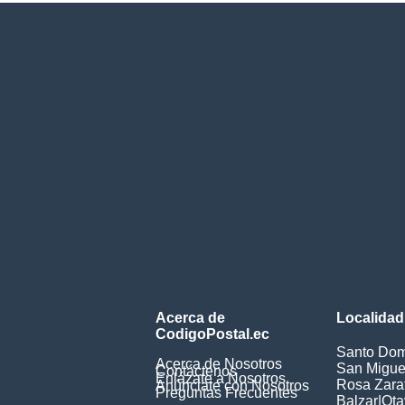
Acerca de
Localidad
CodigoPostal.ec
Santo Dom
Acerca de Nosotros
San Miguel
Contáctenos
Enlázate a Nosotros
Rosa Zarat
Anúnciate con Nosotros
Preguntas Frecuentes
Balzar
|
Ota