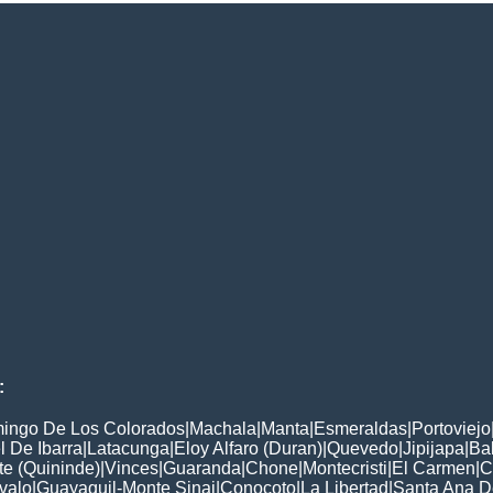
:
ingo De Los Colorados
|
Machala
|
Manta
|
Esmeraldas
|
Portoviejo
 De Ibarra
|
Latacunga
|
Eloy Alfaro (Duran)
|
Quevedo
|
Jipijapa
|
Ba
e (Quininde)
|
Vinces
|
Guaranda
|
Chone
|
Montecristi
|
El Carmen
|
C
valo
|
Guayaquil-Monte Sinai
|
Conocoto
|
La Libertad
|
Santa Ana D