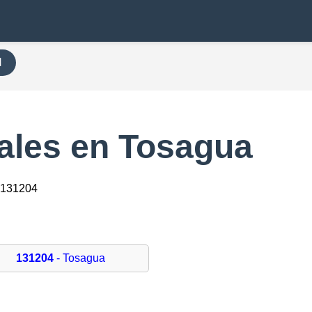
H
ales en Tosagua
 131204
131204
- Tosagua