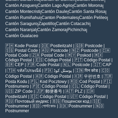
|
|
|
Cantón Azogues
Cantón Lago Agrio
Cantón Morona
|
|
|
Cantón Montecristi
Cantón Daule
Cantón Santa Rosa
|
|
|
Cantón Rumiñahui
Canton Pedernales
Cantón Pelileo
|
|
|
Cantón Saraguro
Zapotillo
Cantón Cotacachi
|
|
|
Cantón Naranjal
Cantón Zamora
Pichincha
|
|
|
Cantón Gualaceo
🇵🇭
Kode Postal
| 🇩🇪
Postleitzahl
| 🇬🇧
Postcode
|
🇸🇬
Postal Code
| 🇦🇺
Postcode
| 🇳🇿
Postcode
| 🇨🇦
Postal Code
| 🇿🇦
Postal Code
| 🇲🇾
Poskod
| 🇲🇽
Código Postal
| 🇪🇸
Código Postal
| 🇵🇹
Código Postal
|
🇧🇷
CEP
| 🇫🇷
Code Postal
| 🇳🇱
Postcode
| 🇮🇹
CAP
| 🇹🇭
รหัสไปรษณีย์
| 🇵🇰
پوسٹل کوڈ
| 🇮🇳
पिन कोड
| 🇨🇴
Código Postal
| 🇦🇷
Código Postal
| 🇰🇷
우편번호
| 🇹🇷
Posta Kodu
| 🇵🇱
Kod Pocztowy
| 🇷🇴
Cod Poștal
| 🇫🇮
Postinumero
| 🇵🇪
Código Postal
| 🇨🇱
Código Postal
|
🇺🇸
ZIP Code
| 🇯🇵
郵便番号
| 🇦🇹
PLZ
| 🇨🇭
Postleitzahl
| 🇪🇨
Código Postal
| 🇺🇾
Código Postal
|
🇷🇺
Почтовый индекс
| 🇧🇬
Пощенски код
| 🇸🇪
Postnummer
| 🇧🇩
পোস্টকোড
| 🇩🇰
Postnummer
| 🇳🇴
Postnummer