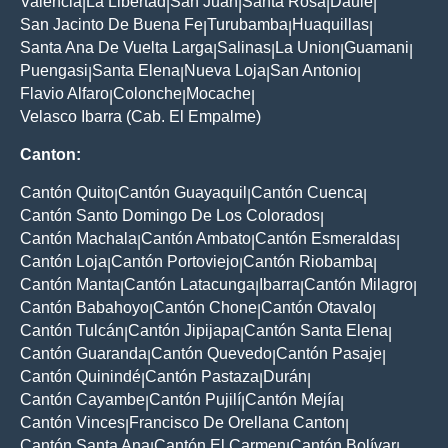
Valencia
La Libertad
San Juan
Santa Rosa
Daule
|
|
|
|
|
San Jacinto De Buena Fe
Turubamba
Huaquillas
|
|
|
Santa Ana De Vuelta Larga
Salinas
La Union
Guamani
|
|
|
|
Puengasi
Santa Elena
Nueva Loja
San Antonio
|
|
|
|
Flavio Alfaro
Colonche
Mocache
|
|
|
Velasco Ibarra (Cab. El Empalme)
Canton:
Cantón Quito
Cantón Guayaquil
Cantón Cuenca
|
|
|
Cantón Santo Domingo De Los Colorados
|
Cantón Machala
Cantón Ambato
Cantón Esmeraldas
|
|
|
Cantón Loja
Cantón Portoviejo
Cantón Riobamba
|
|
|
Cantón Manta
Cantón Latacunga
Ibarra
Cantón Milagro
|
|
|
|
Cantón Babahoyo
Cantón Chone
Cantón Otavalo
|
|
|
Cantón Tulcán
Cantón Jipijapa
Cantón Santa Elena
|
|
|
Cantón Guaranda
Cantón Quevedo
Cantón Pasaje
|
|
|
Cantón Quinindé
Cantón Pastaza
Durán
|
|
|
Cantón Cayambe
Cantón Pujilí
Cantón Mejía
|
|
|
Cantón Vinces
Francisco De Orellana Canton
|
|
Cantón Santa Ana
Cantón El Carmen
Cantón Bolívar