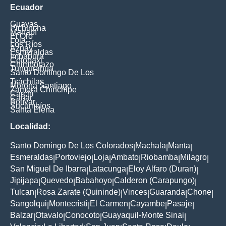
Ecuador
Guayas
Pichincha
Manabí
El Oro
Loja
Los Ríos
Azuay
Esmeraldas
Imbabura
Cotopaxi
Chimborazo
Tungurahua
Santo Domingo De Los
Tsáchilas
Morona Santiago
Zamora Chinchipe
Carchi
Cañar
Bolívar
Sucumbíos
Santa Elena
Localidad:
Santo Domingo De Los Colorados
Machala
Manta
|
|
|
Esmeraldas
Portoviejo
Loja
Ambato
Riobamba
Milagro
|
|
|
|
|
|
San Miguel De Ibarra
Latacunga
Eloy Alfaro (Duran)
|
|
|
Jipijapa
Quevedo
Babahoyo
Calderon (Carapungo)
|
|
|
|
Tulcan
Rosa Zarate (Quininde)
Vinces
Guaranda
Chone
|
|
|
|
|
Sangolqui
Montecristi
El Carmen
Cayambe
Pasaje
|
|
|
|
|
Balzar
Otavalo
Conocoto
Guayaquil-Monte Sinai
|
|
|
|