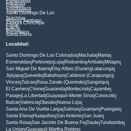
Esmeraldas
Imbabura
Cotopaxi
Chimborazo
Tungurahua
Santo Domingo De Los
Tsáchilas
Morona Santiago
Zamora Chinchipe
Cañar
Carchi
Bolívar
Sucumbíos
Santa Elena
Localidad:
Santo Domingo De Los Colorados
Machala
Manta
|
|
|
Esmeraldas
Portoviejo
Loja
Riobamba
Ambato
Milagro
|
|
|
|
|
|
San Miguel De Ibarra
Eloy Alfaro (Duran)
Latacunga
|
|
|
Jipijapa
Quevedo
Babahoyo
Calderon (Carapungo)
|
|
|
|
Vinces
Tulcan
Rosa Zarate (Quininde)
Sangolqui
|
|
|
|
El Carmen
Chone
Guaranda
Montecristi
Cayambe
|
|
|
|
|
Pasaje
La Libertad
Guayaquil-Monte Sinai
Conocoto
|
|
|
|
Balzar
Valencia
Otavalo
Nueva Loja
|
|
|
|
Santa Ana De Vuelta Larga
Salinas
Guamani
Puengasi
|
|
|
|
Santa Elena
Huaquillas
San Antonio
San Juan
|
|
|
|
Santa Rosa
San Jacinto De Buena Fe
Daule
Turubamba
|
|
|
|
La Union
Guayaquil-Martha Roldos
|
|