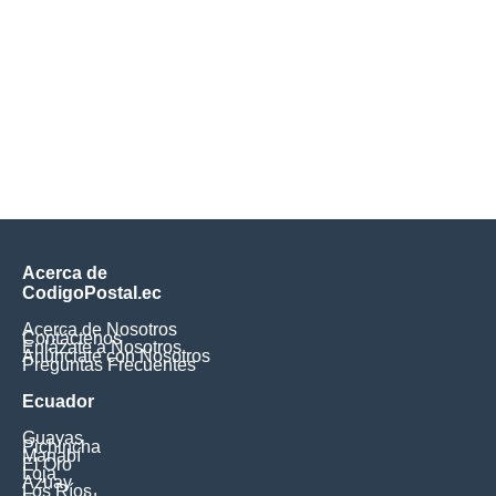
Acerca de
CodigoPostal.ec
Acerca de Nosotros
Contáctenos
Enlázate a Nosotros
Anúnciate con Nosotros
Preguntas Frecuentes
Ecuador
Guayas
Pichincha
Manabí
El Oro
Loja
Azuay
Los Ríos