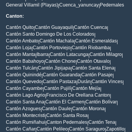
General Villamil (Playas)
Cuenca_yanuncay
Pedernales
|
|
Canton:
Cantón Quito
Cantón Guayaquil
Cantón Cuenca
|
|
|
Cantón Santo Domingo De Los Colorados
|
Cantón Ambato
Cantón Machala
Cantón Esmeraldas
|
|
|
Cantón Loja
Cantón Portoviejo
Cantón Riobamba
|
|
|
Cantón Manta
Ibarra
Cantón Latacunga
Cantón Milagro
|
|
|
|
Cantón Babahoyo
Cantón Chone
Cantón Otavalo
|
|
|
Cantón Tulcán
Cantón Jipijapa
Cantón Santa Elena
|
|
|
Cantón Quinindé
Cantón Guaranda
Cantón Pasaje
|
|
|
Cantón Quevedo
Cantón Pastaza
Durán
Cantón Vinces
|
|
|
|
Cantón Cayambe
Cantón Pujilí
Cantón Mejía
|
|
|
Cantón Lago Agrio
Francisco De Orellana Canton
|
|
Cantón Santa Ana
Cantón El Carmen
Cantón Bolívar
|
|
|
Cantón Azogues
Cantón Daule
Cantón Morona
|
|
|
Cantón Montecristi
Cantón Santa Rosa
|
|
Cantón Rumiñahui
Canton Pedernales
Cantón Tena
|
|
|
Cantón Cañar
Cantón Pelileo
Cantón Saraguro
Zapotillo
|
|
|
|