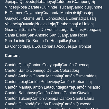
Jipijapa
Quevedo
Babahoyo
Calderon (Carapungo)
|
|
|
|
Vinces
Rosa Zarate (Quininde)
Tulcan
Sangolqui
Chone
|
|
|
|
|
El Carmen
Cayambe
Guaranda
Montecristi
Pasaje
|
|
|
|
|
Guayaquil-Monte Sinai
Conocoto
La Libertad
Balzar
|
|
|
|
Valencia
Otavalo
Nueva Loja
Turubamba
La Union
|
|
|
|
|
Guamani
Santa Ana De Vuelta Larga
Salinas
Puengasi
|
|
|
|
Santa Elena
San Antonio
San Juan
Santa Rosa
|
|
|
|
San Jacinto De Buena Fe
Huaquillas
Daule
|
|
|
La Concordia
La Ecuatoriana
Azogues
La Troncal
|
|
|
Canton:
Cantón Quito
Cantón Guayaquil
Cantón Cuenca
|
|
|
Cantón Santo Domingo De Los Colorados
|
Cantón Ambato
Cantón Machala
Cantón Esmeraldas
|
|
|
Cantón Loja
Cantón Portoviejo
Cantón Riobamba
|
|
|
Cantón Manta
Cantón Latacunga
Ibarra
Cantón Milagro
|
|
|
|
Cantón Babahoyo
Cantón Chone
Cantón Otavalo
|
|
|
Cantón Tulcán
Cantón Jipijapa
Cantón Santa Elena
|
|
|
Cantón Quinindé
Cantón Pasaje
Cantón Quevedo
|
|
|