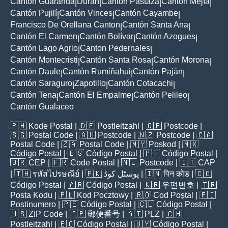
Cantón Guaranda
Durán
Cantón Pastaza
Cantón Mejía
|
|
|
|
Cantón Pujilí
Cantón Vinces
Cantón Cayambe
|
|
|
Francisco De Orellana Canton
Cantón Santa Ana
|
|
Cantón El Carmen
Cantón Bolívar
Cantón Azogues
|
|
|
Cantón Lago Agrio
Canton Pedernales
|
|
Cantón Montecristi
Cantón Santa Rosa
Cantón Morona
|
|
|
Cantón Daule
Cantón Rumiñahui
Cantón Paján
|
|
|
Cantón Saraguro
Zapotillo
Cantón Cotacachi
|
|
|
Cantón Tena
Cantón El Empalme
Cantón Pelileo
|
|
|
Cantón Gualaceo
🇵🇭
Kode Postal
| 🇩🇪
Postleitzahl
| 🇬🇧
Postcode
|
🇸🇬
Postal Code
| 🇦🇺
Postcode
| 🇳🇿
Postcode
| 🇨🇦
Postal Code
| 🇿🇦
Postal Code
| 🇲🇾
Poskod
| 🇲🇽
Código Postal
| 🇪🇸
Código Postal
| 🇵🇹
Código Postal
|
🇧🇷
CEP
| 🇫🇷
Code Postal
| 🇳🇱
Postcode
| 🇮🇹
CAP
| 🇹🇭
รหัสไปรษณีย์
| 🇵🇰
پوسٹل کوڈ
| 🇮🇳
पिन कोड
| 🇨🇴
Código Postal
| 🇦🇷
Código Postal
| 🇰🇷
우편번호
| 🇹🇷
Posta Kodu
| 🇵🇱
Kod Pocztowy
| 🇷🇴
Cod Poștal
| 🇫🇮
Postinumero
| 🇵🇪
Código Postal
| 🇨🇱
Código Postal
|
🇺🇸
ZIP Code
| 🇯🇵
郵便番号
| 🇦🇹
PLZ
| 🇨🇭
Postleitzahl
| 🇪🇨
Código Postal
| 🇺🇾
Código Postal
|