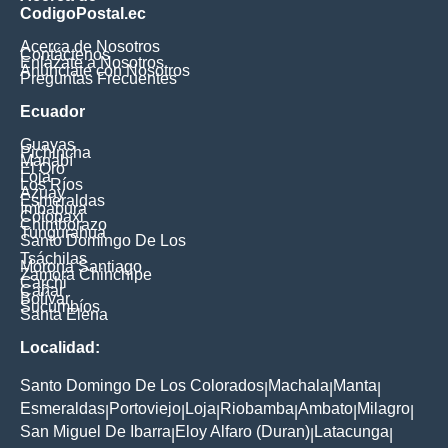
CodigoPostal.ec
Acerca de Nosotros
Contáctenos
Enlázate a Nosotros
Anúnciate con Nosotros
Preguntas Frecuentes
Ecuador
Guayas
Pichincha
Manabí
El Oro
Loja
Los Ríos
Azuay
Esmeraldas
Imbabura
Cotopaxi
Chimborazo
Tungurahua
Santo Domingo De Los
Tsáchilas
Morona Santiago
Zamora Chinchipe
Carchi
Cañar
Bolívar
Sucumbíos
Santa Elena
Localidad:
Santo Domingo De Los Colorados
Machala
Manta
|
|
|
Esmeraldas
Portoviejo
Loja
Riobamba
Ambato
Milagro
|
|
|
|
|
|
San Miguel De Ibarra
Eloy Alfaro (Duran)
Latacunga
|
|
|