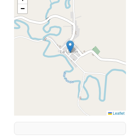
−
Leaflet