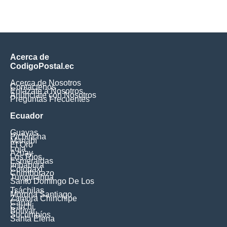
Acerca de
CodigoPostal.ec
Acerca de Nosotros
Contáctenos
Enlázate a Nosotros
Anúnciate con Nosotros
Preguntas Frecuentes
Ecuador
Guayas
Pichincha
Manabí
El Oro
Loja
Azuay
Los Ríos
Esmeraldas
Imbabura
Cotopaxi
Chimborazo
Tungurahua
Santo Domingo De Los
Tsáchilas
Morona Santiago
Zamora Chinchipe
Cañar
Carchi
Bolívar
Sucumbíos
Santa Elena