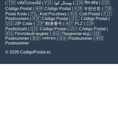
| 🇹🇭
รหัสไปรษณีย์
| 🇵🇰
پوسٹل کوڈ
| 🇮🇳
पिन कोड
| 🇨🇴
Código Postal
| 🇦🇷
Código Postal
| 🇰🇷
우편번호
| 🇹🇷
Posta Kodu
| 🇵🇱
Kod Pocztowy
| 🇷🇴
Cod Poștal
| 🇫🇮
Postinumero
| 🇵🇪
Código Postal
| 🇨🇱
Código Postal
|
🇺🇸
ZIP Code
| 🇯🇵
郵便番号
| 🇦🇹
PLZ
| 🇨🇭
Postleitzahl
| 🇪🇨
Código Postal
| 🇺🇾
Código Postal
|
🇷🇺
Почтовый индекс
| 🇧🇬
Пощенски код
| 🇸🇪
Postnummer
| 🇧🇩
পোস্টকোড
| 🇩🇰
Postnummer
| 🇳🇴
Postnummer
© 2026 CodigoPostal.ec