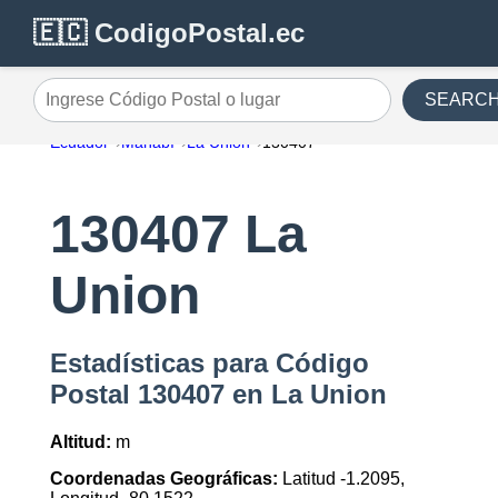
🇪🇨 CodigoPostal.ec
SEARC
Ingrese Código Postal o lugar
Ecuador
Manabí
La Union
130407
130407 La
Union
Estadísticas para Código
Postal 130407 en La Union
Altitud:
m
Coordenadas Geográficas:
Latitud -1.2095,