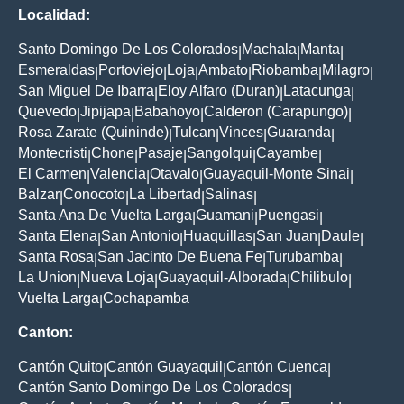
Localidad:
Santo Domingo De Los Colorados
Machala
Manta
|
|
|
Esmeraldas
Portoviejo
Loja
Ambato
Riobamba
Milagro
|
|
|
|
|
|
San Miguel De Ibarra
Eloy Alfaro (Duran)
Latacunga
|
|
|
Quevedo
Jipijapa
Babahoyo
Calderon (Carapungo)
|
|
|
|
Rosa Zarate (Quininde)
Tulcan
Vinces
Guaranda
|
|
|
|
Montecristi
Chone
Pasaje
Sangolqui
Cayambe
|
|
|
|
|
El Carmen
Valencia
Otavalo
Guayaquil-Monte Sinai
|
|
|
|
Balzar
Conocoto
La Libertad
Salinas
|
|
|
|
Santa Ana De Vuelta Larga
Guamani
Puengasi
|
|
|
Santa Elena
San Antonio
Huaquillas
San Juan
Daule
|
|
|
|
|
Santa Rosa
San Jacinto De Buena Fe
Turubamba
|
|
|
La Union
Nueva Loja
Guayaquil-Alborada
Chilibulo
|
|
|
|
Vuelta Larga
Cochapamba
|
Canton:
Cantón Quito
Cantón Guayaquil
Cantón Cuenca
|
|
|
Cantón Santo Domingo De Los Colorados
|