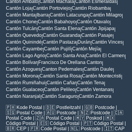
Cantón Ambato
Cantón Machala
Cantón Esmeraldas
|
|
|
Cantón Loja
Cantón Portoviejo
Cantón Riobamba
|
|
|
Cantón Manta
Ibarra
Cantón Latacunga
Cantón Milagro
|
|
|
|
Cantón Chone
Cantón Babahoyo
Cantón Otavalo
|
|
|
Cantón Tulcán
Cantón Santa Elena
Cantón Jipijapa
|
|
|
Cantón Quevedo
Cantón Guaranda
Cantón Pasaje
|
|
|
Cantón Quinindé
Cantón Pastaza
Durán
Cantón Vinces
|
|
|
|
Cantón Cayambe
Cantón Pujilí
Cantón Mejía
|
|
|
Cantón Lago Agrio
Cantón Santa Ana
Cantón El Carmen
|
|
|
Cantón Bolívar
Francisco De Orellana Canton
|
|
Cantón Azogues
Canton Pedernales
Cantón Daule
|
|
|
Cantón Morona
Cantón Santa Rosa
Cantón Montecristi
|
|
|
Cantón Rumiñahui
Cantón Cañar
Cantón Tena
|
|
|
Cantón Gualaceo
Cantón Pelileo
Cantón Ventanas
|
|
|
Cantón Naranjal
Cantón Saraguro
Cantón Zamora
|
|
🇵🇭
Kode Postal
| 🇩🇪
Postleitzahl
| 🇬🇧
Postcode
|
🇸🇬
Postal Code
| 🇦🇺
Postcode
| 🇳🇿
Postcode
| 🇨🇦
Postal Code
| 🇿🇦
Postal Code
| 🇲🇾
Poskod
| 🇲🇽
Código Postal
| 🇪🇸
Código Postal
| 🇵🇹
Código Postal
|
🇧🇷
CEP
| 🇫🇷
Code Postal
| 🇳🇱
Postcode
| 🇮🇹
CAP