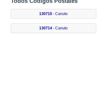
Todos Códigos Postales
130710
- Canuto
130714
- Canuto