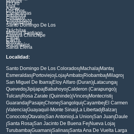
Manabí
El Oro
Loja
Azuay
Los Ríos
Esmeraldas
Imbabura
Cotopaxi
Chimborazo
Tungurahua
Santo Domingo De Los
Tsáchilas
Morona Santiago
Zamora Chinchipe
Cañar
Carchi
Bolívar
Sucumbíos
Santa Elena
Localidad:
Santo Domingo De Los Colorados
Machala
Manta
|
|
|
Esmeraldas
Portoviejo
Loja
Ambato
Riobamba
Milagro
|
|
|
|
|
|
San Miguel De Ibarra
Eloy Alfaro (Duran)
Latacunga
|
|
|
Quevedo
Jipijapa
Babahoyo
Calderon (Carapungo)
|
|
|
|
Tulcan
Rosa Zarate (Quininde)
Vinces
Montecristi
|
|
|
|
Guaranda
Pasaje
Chone
Sangolqui
Cayambe
El Carmen
|
|
|
|
|
Valencia
Guayaquil-Monte Sinai
La Libertad
Balzar
|
|
|
|
|
Conocoto
Otavalo
San Antonio
La Union
San Juan
Daule
|
|
|
|
|
Santa Rosa
San Jacinto De Buena Fe
Nueva Loja
|
|
|
|
Turubamba
Guamani
Salinas
Santa Ana De Vuelta Larga
|
|
|