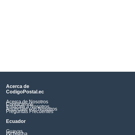
Acerca de
CodigoPostal.ec
Acerca de Nosotros
Contáctenos
Enlázate a Nosotros
Anúnciate con Nosotros
Preguntas Frecuentes
Ecuador
Guayas
Pichincha