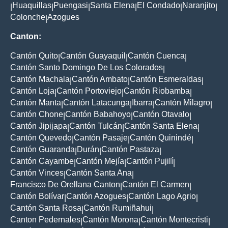
Huaquillas
Puengasi
Santa Elena
El Condado
Naranjito
|
|
|
|
|
|
Colonche
Azogues
|
Canton:
Cantón Quito
Cantón Guayaquil
Cantón Cuenca
|
|
|
Cantón Santo Domingo De Los Colorados
|
Cantón Machala
Cantón Ambato
Cantón Esmeraldas
|
|
|
Cantón Loja
Cantón Portoviejo
Cantón Riobamba
|
|
|
Cantón Manta
Cantón Latacunga
Ibarra
Cantón Milagro
|
|
|
|
Cantón Chone
Cantón Babahoyo
Cantón Otavalo
|
|
|
Cantón Jipijapa
Cantón Tulcán
Cantón Santa Elena
|
|
|
Cantón Quevedo
Cantón Pasaje
Cantón Quinindé
|
|
|
Cantón Guaranda
Durán
Cantón Pastaza
|
|
|
Cantón Cayambe
Cantón Mejía
Cantón Pujilí
|
|
|
Cantón Vinces
Cantón Santa Ana
|
|
Francisco De Orellana Canton
Cantón El Carmen
|
|
Cantón Bolívar
Cantón Azogues
Cantón Lago Agrio
|
|
|
Cantón Santa Rosa
Cantón Rumiñahui
|
|
Canton Pedernales
Cantón Morona
Cantón Montecristi
|
|
|