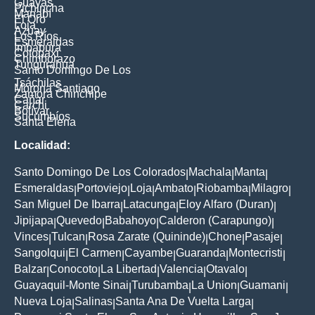
Guayas
Pichincha
Manabí
El Oro
Loja
Azuay
Los Ríos
Esmeraldas
Imbabura
Cotopaxi
Chimborazo
Tungurahua
Santo Domingo De Los
Tsáchilas
Morona Santiago
Zamora Chinchipe
Cañar
Carchi
Bolívar
Sucumbíos
Santa Elena
Localidad:
Santo Domingo De Los Colorados
Machala
Manta
|
|
|
Esmeraldas
Portoviejo
Loja
Ambato
Riobamba
Milagro
|
|
|
|
|
|
San Miguel De Ibarra
Latacunga
Eloy Alfaro (Duran)
|
|
|
Jipijapa
Quevedo
Babahoyo
Calderon (Carapungo)
|
|
|
|
Vinces
Tulcan
Rosa Zarate (Quininde)
Chone
Pasaje
|
|
|
|
|
Sangolqui
El Carmen
Cayambe
Guaranda
Montecristi
|
|
|
|
|
Balzar
Conocoto
La Libertad
Valencia
Otavalo
|
|
|
|
|
Guayaquil-Monte Sinai
Turubamba
La Union
Guamani
|
|
|
|
Nueva Loja
Salinas
Santa Ana De Vuelta Larga
|
|
|