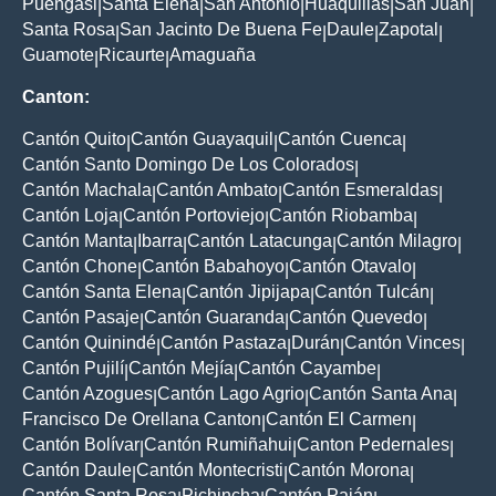
Puengasi
Santa Elena
San Antonio
Huaquillas
San Juan
|
|
|
|
|
Santa Rosa
San Jacinto De Buena Fe
Daule
Zapotal
|
|
|
|
Guamote
Ricaurte
Amaguaña
|
|
Canton:
Cantón Quito
Cantón Guayaquil
Cantón Cuenca
|
|
|
Cantón Santo Domingo De Los Colorados
|
Cantón Machala
Cantón Ambato
Cantón Esmeraldas
|
|
|
Cantón Loja
Cantón Portoviejo
Cantón Riobamba
|
|
|
Cantón Manta
Ibarra
Cantón Latacunga
Cantón Milagro
|
|
|
|
Cantón Chone
Cantón Babahoyo
Cantón Otavalo
|
|
|
Cantón Santa Elena
Cantón Jipijapa
Cantón Tulcán
|
|
|
Cantón Pasaje
Cantón Guaranda
Cantón Quevedo
|
|
|
Cantón Quinindé
Cantón Pastaza
Durán
Cantón Vinces
|
|
|
|
Cantón Pujilí
Cantón Mejía
Cantón Cayambe
|
|
|
Cantón Azogues
Cantón Lago Agrio
Cantón Santa Ana
|
|
|
Francisco De Orellana Canton
Cantón El Carmen
|
|
Cantón Bolívar
Cantón Rumiñahui
Canton Pedernales
|
|
|
Cantón Daule
Cantón Montecristi
Cantón Morona
|
|
|
Cantón Santa Rosa
Pichincha
Cantón Paján