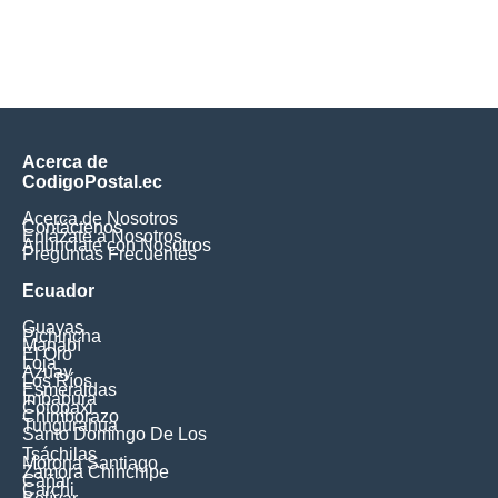
Acerca de
CodigoPostal.ec
Acerca de Nosotros
Contáctenos
Enlázate a Nosotros
Anúnciate con Nosotros
Preguntas Frecuentes
Ecuador
Guayas
Pichincha
Manabí
El Oro
Loja
Azuay
Los Ríos
Esmeraldas
Imbabura
Cotopaxi
Chimborazo
Tungurahua
Santo Domingo De Los
Tsáchilas
Morona Santiago
Zamora Chinchipe
Cañar
Carchi