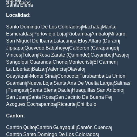
Bolívar
Sucumbíos
Santa Elena
Localidad:
Santo Domingo De Los Colorados
Machala
Manta
|
|
|
Esmeraldas
Portoviejo
Loja
Riobamba
Ambato
Milagro
|
|
|
|
|
|
San Miguel De Ibarra
Latacunga
Eloy Alfaro (Duran)
|
|
|
Jipijapa
Quevedo
Babahoyo
Calderon (Carapungo)
|
|
|
|
Vinces
Tulcan
Rosa Zarate (Quininde)
Cayambe
Pasaje
|
|
|
|
|
Sangolqui
Guaranda
Chone
Montecristi
El Carmen
|
|
|
|
|
La Libertad
Balzar
Valencia
Otavalo
|
|
|
|
Guayaquil-Monte Sinai
Conocoto
Turubamba
La Union
|
|
|
|
Guamani
Nueva Loja
Santa Ana De Vuelta Larga
Salinas
|
|
|
Puengasi
Santa Elena
Daule
Huaquillas
San Antonio
|
|
|
|
|
|
San Juan
Santa Rosa
San Jacinto De Buena Fe
|
|
|
Azogues
Cochapamba
Ricaurte
Chilibulo
|
|
|
Canton:
Cantón Quito
Cantón Guayaquil
Cantón Cuenca
|
|
|
Cantón Santo Domingo De Los Colorados
|