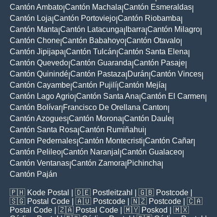
Cantón Ambato
Cantón Machala
Cantón Esmeraldas
|
|
|
Cantón Loja
Cantón Portoviejo
Cantón Riobamba
|
|
|
Cantón Manta
Cantón Latacunga
Ibarra
Cantón Milagro
|
|
|
|
Cantón Chone
Cantón Babahoyo
Cantón Otavalo
|
|
|
Cantón Jipijapa
Cantón Tulcán
Cantón Santa Elena
|
|
|
Cantón Quevedo
Cantón Guaranda
Cantón Pasaje
|
|
|
Cantón Quinindé
Cantón Pastaza
Durán
Cantón Vinces
|
|
|
|
Cantón Cayambe
Cantón Pujilí
Cantón Mejía
|
|
|
Cantón Lago Agrio
Cantón Santa Ana
Cantón El Carmen
|
|
|
Cantón Bolívar
Francisco De Orellana Canton
|
|
Cantón Azogues
Cantón Morona
Cantón Daule
|
|
|
Cantón Santa Rosa
Cantón Rumiñahui
|
|
Canton Pedernales
Cantón Montecristi
Cantón Cañar
|
|
|
Cantón Pelileo
Cantón Naranjal
Cantón Gualaceo
|
|
|
Cantón Ventanas
Cantón Zamora
Pichincha
|
|
|
Cantón Paján
🇵🇭
Kode Postal
| 🇩🇪
Postleitzahl
| 🇬🇧
Postcode
|
🇸🇬
Postal Code
| 🇦🇺
Postcode
| 🇳🇿
Postcode
| 🇨🇦
Postal Code
| 🇿🇦
Postal Code
| 🇲🇾
Poskod
| 🇲🇽