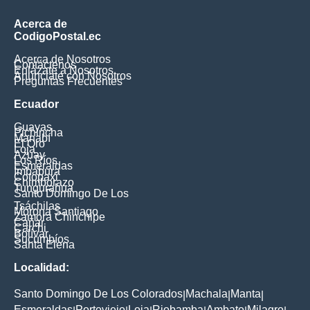
Acerca de
CodigoPostal.ec
Acerca de Nosotros
Contáctenos
Enlázate a Nosotros
Anúnciate con Nosotros
Preguntas Frecuentes
Ecuador
Guayas
Pichincha
Manabí
El Oro
Loja
Azuay
Los Ríos
Esmeraldas
Imbabura
Cotopaxi
Chimborazo
Tungurahua
Santo Domingo De Los
Tsáchilas
Morona Santiago
Zamora Chinchipe
Cañar
Carchi
Bolívar
Sucumbíos
Santa Elena
Localidad:
Santo Domingo De Los Colorados
Machala
Manta
|
|
|
Esmeraldas
Portoviejo
Loja
Riobamba
Ambato
Milagro