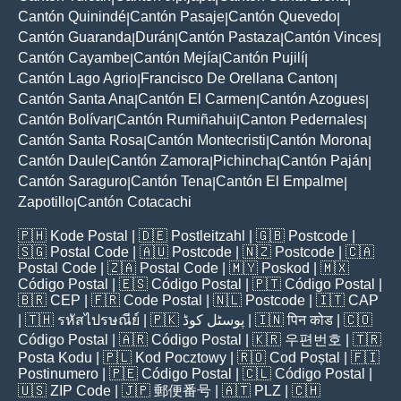
Cantón Quinindé
Cantón Pasaje
Cantón Quevedo
|
|
|
Cantón Guaranda
Durán
Cantón Pastaza
Cantón Vinces
|
|
|
|
Cantón Cayambe
Cantón Mejía
Cantón Pujilí
|
|
|
Cantón Lago Agrio
Francisco De Orellana Canton
|
|
Cantón Santa Ana
Cantón El Carmen
Cantón Azogues
|
|
|
Cantón Bolívar
Cantón Rumiñahui
Canton Pedernales
|
|
|
Cantón Santa Rosa
Cantón Montecristi
Cantón Morona
|
|
|
Cantón Daule
Cantón Zamora
Pichincha
Cantón Paján
|
|
|
|
Cantón Saraguro
Cantón Tena
Cantón El Empalme
|
|
|
Zapotillo
Cantón Cotacachi
|
🇵🇭
Kode Postal
| 🇩🇪
Postleitzahl
| 🇬🇧
Postcode
|
🇸🇬
Postal Code
| 🇦🇺
Postcode
| 🇳🇿
Postcode
| 🇨🇦
Postal Code
| 🇿🇦
Postal Code
| 🇲🇾
Poskod
| 🇲🇽
Código Postal
| 🇪🇸
Código Postal
| 🇵🇹
Código Postal
|
🇧🇷
CEP
| 🇫🇷
Code Postal
| 🇳🇱
Postcode
| 🇮🇹
CAP
| 🇹🇭
รหัสไปรษณีย์
| 🇵🇰
پوسٹل کوڈ
| 🇮🇳
पिन कोड
| 🇨🇴
Código Postal
| 🇦🇷
Código Postal
| 🇰🇷
우편번호
| 🇹🇷
Posta Kodu
| 🇵🇱
Kod Pocztowy
| 🇷🇴
Cod Poștal
| 🇫🇮
Postinumero
| 🇵🇪
Código Postal
| 🇨🇱
Código Postal
|
🇺🇸
ZIP Code
| 🇯🇵
郵便番号
| 🇦🇹
PLZ
| 🇨🇭