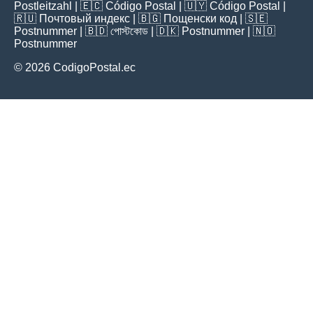
Postleitzahl
| 🇪🇨
Código Postal
| 🇺🇾
Código Postal
|
🇷🇺
Почтовый индекс
| 🇧🇬
Пощенски код
| 🇸🇪
Postnummer
| 🇧🇩
পোস্টকোড
| 🇩🇰
Postnummer
| 🇳🇴
Postnummer
© 2026 CodigoPostal.ec