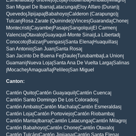
|
|
|
|
|
|
San Miguel De Ibarra
Latacunga
Eloy Alfaro (Duran)
|
|
|
Quevedo
Jipijapa
Babahoyo
Calderon (Carapungo)
|
|
|
|
Tulcan
Rosa Zarate (Quininde)
Vinces
Guaranda
Chone
|
|
|
|
|
Montecristi
Cayambe
Pasaje
Sangolqui
El Carmen
|
|
|
|
|
Valencia
Otavalo
Guayaquil-Monte Sinai
La Libertad
|
|
|
|
Conocoto
Balzar
Puengasi
Santa Elena
Huaquillas
|
|
|
|
|
San Antonio
San Juan
Santa Rosa
|
|
|
San Jacinto De Buena Fe
Daule
Turubamba
La Union
|
|
|
|
Guamani
Nueva Loja
Santa Ana De Vuelta Larga
Salinas
|
|
|
Mocache
Amaguaña
Pelileo
San Miguel
|
|
|
|
Canton:
Cantón Quito
Cantón Guayaquil
Cantón Cuenca
|
|
|
Cantón Santo Domingo De Los Colorados
|
Cantón Ambato
Cantón Machala
Cantón Esmeraldas
|
|
|
Cantón Loja
Cantón Portoviejo
Cantón Riobamba
|
|
|
Cantón Manta
Ibarra
Cantón Latacunga
Cantón Milagro
|
|
|
|
Cantón Babahoyo
Cantón Chone
Cantón Otavalo
|
|
|
Cantón Tulcán
Cantón Jipijapa
Cantón Santa Elena
|
|
|