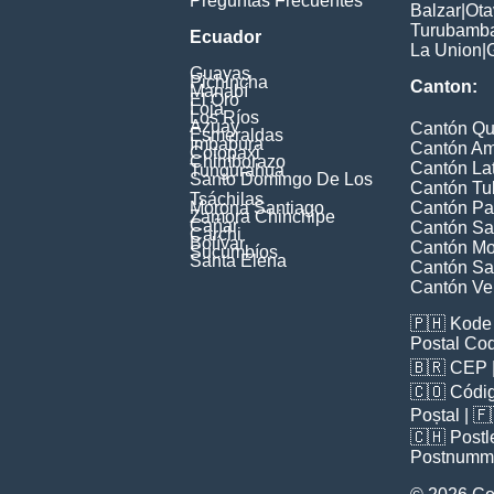
Preguntas Frecuentes
Balzar
|
Ota
Turubamb
Ecuador
La Union
|
Guayas
Pichincha
Canton:
Manabí
El Oro
Loja
Los Ríos
Azuay
Cantón Qu
Esmeraldas
Imbabura
Cantón A
Cotopaxi
Chimborazo
Cantón La
Tungurahua
Santo Domingo De Los
Cantón Tu
Tsáchilas
Morona Santiago
Cantón Pa
Zamora Chinchipe
Cañar
Cantón Sa
Carchi
Bolívar
Cantón Mon
Sucumbíos
Santa Elena
Cantón Sa
Cantón Ve
🇵🇭
Kode 
Postal Co
🇧🇷
CEP
🇨🇴
Códig
Poștal
| 
🇨🇭
Postl
Postnumm