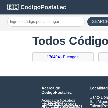
🇪🇨 CodigoPostal.ec
SEARC
Todos Código
170404
- Puengasi
Acerca de
Localidad
CodigoPostal.ec
Santo Dom
Acerca de Nosotros
San Miguel
Contáctenos
Enlázate a Nosotros
Tulcan
|
Ros
Anúnciate con Nosotros