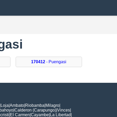
gasi
170412
- Puengasi
|
Loja
|
Ambato
|
Riobamba
|
Milagro
|
bahoyo
|
Calderon (Carapungo)
|
Vinces
|
risti
|
El Carmen
|
Cayambe
|
La Libertad
|