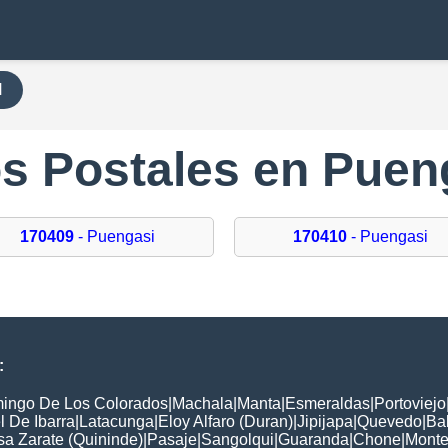
H
s Postales en Puen
170409
- Puengasi
170410
- Puengasi
:
ingo De Los Colorados
|
Machala
|
Manta
|
Esmeraldas
|
Portoviejo
 De Ibarra
|
Latacunga
|
Eloy Alfaro (Duran)
|
Jipijapa
|
Quevedo
|
Ba
a Zarate (Quininde)
|
Pasaje
|
Sangolqui
|
Guaranda
|
Chone
|
Montec