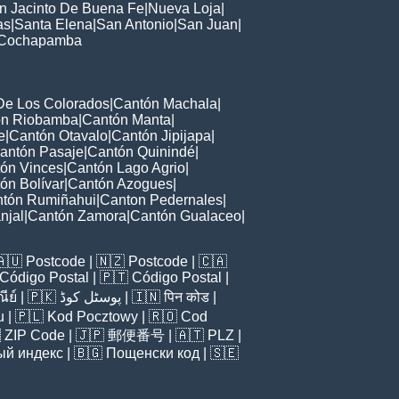
n Jacinto De Buena Fe
|
Nueva Loja
|
as
|
Santa Elena
|
San Antonio
|
San Juan
|
Cochapamba
De Los Colorados
|
Cantón Machala
|
ón Riobamba
|
Cantón Manta
|
e
|
Cantón Otavalo
|
Cantón Jipijapa
|
antón Pasaje
|
Cantón Quinindé
|
ón Vinces
|
Cantón Lago Agrio
|
ón Bolívar
|
Cantón Azogues
|
tón Rumiñahui
|
Canton Pedernales
|
njal
|
Cantón Zamora
|
Cantón Gualaceo
|
🇦🇺
Postcode
| 🇳🇿
Postcode
| 🇨🇦
Código Postal
| 🇵🇹
Código Postal
|
ีย์
| 🇵🇰
پوسٹل کوڈ
| 🇮🇳
पिन कोड
|
u
| 🇵🇱
Kod Pocztowy
| 🇷🇴
Cod

ZIP Code
| 🇯🇵
郵便番号
| 🇦🇹
PLZ
|
ый индекс
| 🇧🇬
Пощенски код
| 🇸🇪