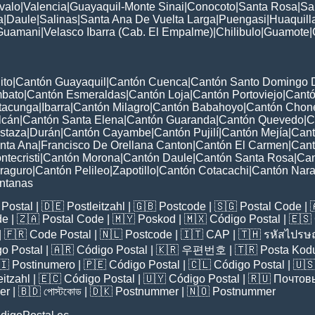
valo
|
Valencia
|
Guayaquil-Monte Sinai
|
Conocoto
|
Santa Rosa
|
Sa
a
|
Daule
|
Salinas
|
Santa Ana De Vuelta Larga
|
Puengasi
|
Huaquill
Guamani
|
Velasco Ibarra (Cab. El Empalme)
|
Chilibulo
|
Guamote
|
ito
|
Cantón Guayaquil
|
Cantón Cuenca
|
Cantón Santo Domingo 
mbato
|
Cantón Esmeraldas
|
Cantón Loja
|
Cantón Portoviejo
|
Cant
tacunga
|
Ibarra
|
Cantón Milagro
|
Cantón Babahoyo
|
Cantón Chon
lcán
|
Cantón Santa Elena
|
Cantón Guaranda
|
Cantón Quevedo
|
C
staza
|
Durán
|
Cantón Cayambe
|
Cantón Pujilí
|
Cantón Mejía
|
Cant
nta Ana
|
Francisco De Orellana Canton
|
Cantón El Carmen
|
Cant
tecristi
|
Cantón Morona
|
Cantón Daule
|
Cantón Santa Rosa
|
Can
raguro
|
Cantón Pelileo
|
Zapotillo
|
Cantón Cotacachi
|
Cantón Nara
ntanas
Postal
| 🇩🇪
Postleitzahl
| 🇬🇧
Postcode
| 🇸🇬
Postal Code
| 
de
| 🇿🇦
Postal Code
| 🇲🇾
Poskod
| 🇲🇽
Código Postal
| 🇪🇸
| 🇫🇷
Code Postal
| 🇳🇱
Postcode
| 🇮🇹
CAP
| 🇹🇭
รหัสไปรษณ
o Postal
| 🇦🇷
Código Postal
| 🇰🇷
우편번호
| 🇹🇷
Posta Kod
🇮
Postinumero
| 🇵🇪
Código Postal
| 🇨🇱
Código Postal
| 🇺
eitzahl
| 🇪🇨
Código Postal
| 🇺🇾
Código Postal
| 🇷🇺
Почтов
er
| 🇧🇩
পোস্টকোড
| 🇩🇰
Postnummer
| 🇳🇴
Postnummer