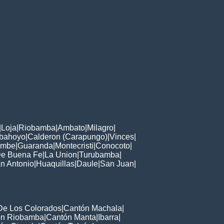
|
Loja
|
Riobamba
|
Ambato
|
Milagro
|
bahoyo
|
Calderon (Carapungo)
|
Vinces
|
ambe
|
Guaranda
|
Montecristi
|
Conocoto
|
De Buena Fe
|
La Union
|
Turubamba
|
n Antonio
|
Huaquillas
|
Daule
|
San Juan
|
De Los Colorados
|
Cantón Machala
|
ón Riobamba
|
Cantón Manta
|
Ibarra
|