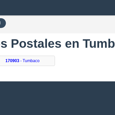
H
s Postales en Tum
170903
- Tumbaco