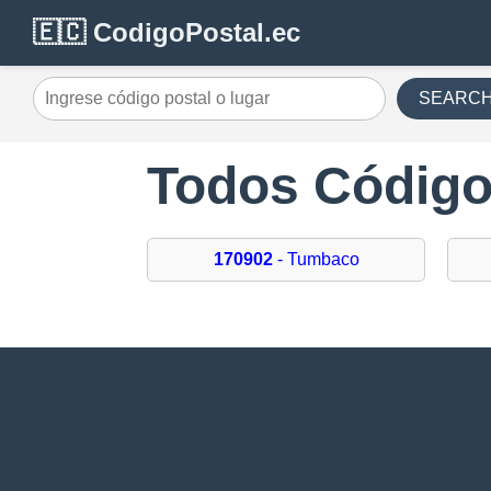
🇪🇨 CodigoPostal.ec
SEARC
Todos Código
170902
- Tumbaco