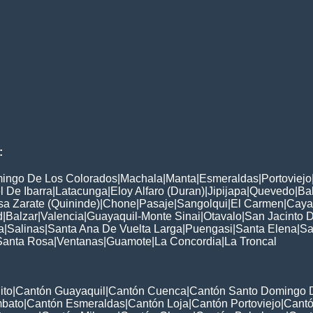
:
ingo De Los Colorados
|
Machala
|
Manta
|
Esmeraldas
|
Portoviejo
 De Ibarra
|
Latacunga
|
Eloy Alfaro (Duran)
|
Jipijapa
|
Quevedo
|
Ba
a Zarate (Quininde)
|
Chone
|
Pasaje
|
Sangolqui
|
El Carmen
|
Cay
d
|
Balzar
|
Valencia
|
Guayaquil-Monte Sinai
|
Otavalo
|
San Jacinto 
a
|
Salinas
|
Santa Ana De Vuelta Larga
|
Puengasi
|
Santa Elena
|
Sa
Santa Rosa
|
Ventanas
|
Guamote
|
La Concordia
|
La Troncal
ito
|
Cantón Guayaquil
|
Cantón Cuenca
|
Cantón Santo Domingo 
mbato
|
Cantón Esmeraldas
|
Cantón Loja
|
Cantón Portoviejo
|
Cant