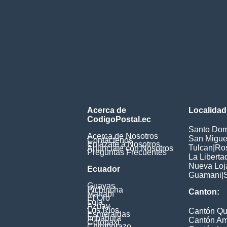
Acerca de
Localidad
CodigoPostal.ec
Santo Dom
Acerca de Nosotros
San Miguel
Contáctenos
Enlázate a Nosotros
Tulcan
|
Ros
Anúnciate con Nosotros
Preguntas Frecuentes
La Liberta
Nueva Loj
Ecuador
Guamani
|
Guayas
Pichincha
Canton:
Manabí
El Oro
Loja
Azuay
Los Ríos
Cantón Qu
Esmeraldas
Imbabura
Cantón A
Cotopaxi
Chimborazo