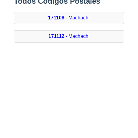
Todos Códigos Postales
171108
- Machachi
171112
- Machachi