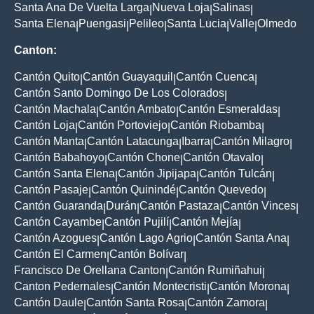
Santa Ana De Vuelta Larga
Nueva Loja
Salinas
|
|
|
Santa Elena
Puengasi
Pelileo
Santa Lucia
Valle
Olmedo
|
|
|
|
|
Canton:
Cantón Quito
Cantón Guayaquil
Cantón Cuenca
|
|
|
Cantón Santo Domingo De Los Colorados
|
Cantón Machala
Cantón Ambato
Cantón Esmeraldas
|
|
|
Cantón Loja
Cantón Portoviejo
Cantón Riobamba
|
|
|
Cantón Manta
Cantón Latacunga
Ibarra
Cantón Milagro
|
|
|
|
Cantón Babahoyo
Cantón Chone
Cantón Otavalo
|
|
|
Cantón Santa Elena
Cantón Jipijapa
Cantón Tulcán
|
|
|
Cantón Pasaje
Cantón Quinindé
Cantón Quevedo
|
|
|
Cantón Guaranda
Durán
Cantón Pastaza
Cantón Vinces
|
|
|
|
Cantón Cayambe
Cantón Pujilí
Cantón Mejía
|
|
|
Cantón Azogues
Cantón Lago Agrio
Cantón Santa Ana
|
|
|
Cantón El Carmen
Cantón Bolívar
|
|
Francisco De Orellana Canton
Cantón Rumiñahui
|
|
Canton Pedernales
Cantón Montecristi
Cantón Morona
|
|
|
Cantón Daule
Cantón Santa Rosa
Cantón Zamora
|
|
|