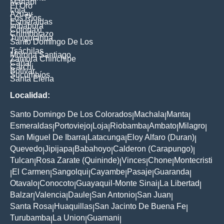
Manabí
El Oro
Loja
Azuay
Los Ríos
Esmeraldas
Imbabura
Cotopaxi
Chimborazo
Tungurahua
Santo Domingo De Los
Tsáchilas
Morona Santiago
Zamora Chinchipe
Cañar
Carchi
Bolívar
Sucumbíos
Santa Elena
Localidad:
Santo Domingo De Los Colorados
Machala
Manta
|
|
|
Esmeraldas
Portoviejo
Loja
Riobamba
Ambato
Milagro
|
|
|
|
|
|
San Miguel De Ibarra
Latacunga
Eloy Alfaro (Duran)
|
|
|
Quevedo
Jipijapa
Babahoyo
Calderon (Carapungo)
|
|
|
|
Tulcan
Rosa Zarate (Quininde)
Vinces
Chone
Montecristi
|
|
|
|
El Carmen
Sangolqui
Cayambe
Pasaje
Guaranda
|
|
|
|
|
|
Otavalo
Conocoto
Guayaquil-Monte Sinai
La Libertad
|
|
|
|
Balzar
Valencia
Daule
San Antonio
San Juan
|
|
|
|
|
Santa Rosa
Huaquillas
San Jacinto De Buena Fe
|
|
|
Turubamba
La Union
Guamani
|
|
|