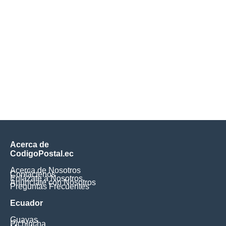
Acerca de
CodigoPostal.ec
Acerca de Nosotros
Contáctenos
Enlázate a Nosotros
Anúnciate con Nosotros
Preguntas Frecuentes
Ecuador
Guayas
Pichincha