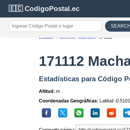
🇪🇨 CodigoPostal.ec
SEARC
Ingrese Código Postal o lugar
Ecuador
Pichincha
Machachi
171112
171112 Macha
Estadísticas para Código P
Altitud:
m
Coordenadas Geográficas:
Latitud -0.510
Compartir página: