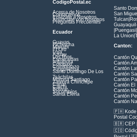
CodigoPostal.ec
Santo Dom
Acerca de Nosotros
San Miguel
Contáctenos
Enlázate a Nosotros
Tulcan
|
Ros
Anúnciate con Nosotros
Preguntas Frecuentes
Guayaquil
|
Puengasi
|
Ecuador
La Union
|
Guayas
Pichincha
Canton:
Manabí
El Oro
Loja
Azuay
Los Ríos
Cantón Qu
Esmeraldas
Imbabura
Cantón A
Cotopaxi
Chimborazo
Cantón La
Tungurahua
Santo Domingo De Los
Cantón Sa
Tsáchilas
Morona Santiago
Cantón Pa
Zamora Chinchipe
Cañar
Cantón El
Carchi
Bolívar
Cantón M
Sucumbíos
Santa Elena
Cantón Pel
Cantón Na
🇵🇭
Kode 
Postal Co
🇧🇷
CEP
🇨🇴
Códig
Poștal
| 