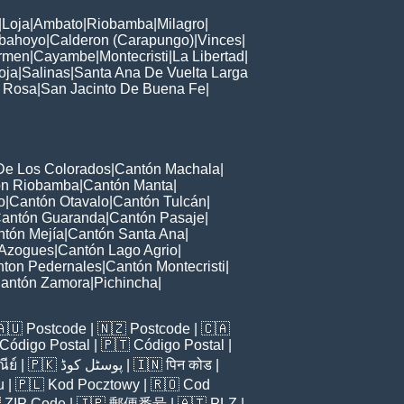
|
Loja
|
Ambato
|
Riobamba
|
Milagro
|
bahoyo
|
Calderon (Carapungo)
|
Vinces
|
rmen
|
Cayambe
|
Montecristi
|
La Libertad
|
oja
|
Salinas
|
Santa Ana De Vuelta Larga
 Rosa
|
San Jacinto De Buena Fe
|
De Los Colorados
|
Cantón Machala
|
ón Riobamba
|
Cantón Manta
|
o
|
Cantón Otavalo
|
Cantón Tulcán
|
antón Guaranda
|
Cantón Pasaje
|
tón Mejía
|
Cantón Santa Ana
|
 Azogues
|
Cantón Lago Agrio
|
ton Pedernales
|
Cantón Montecristi
|
antón Zamora
|
Pichincha
|
🇦🇺
Postcode
| 🇳🇿
Postcode
| 🇨🇦
Código Postal
| 🇵🇹
Código Postal
|
ีย์
| 🇵🇰
پوسٹل کوڈ
| 🇮🇳
पिन कोड
|
u
| 🇵🇱
Kod Pocztowy
| 🇷🇴
Cod

ZIP Code
| 🇯🇵
郵便番号
| 🇦🇹
PLZ
|