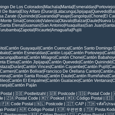
ingo De Los Colorados
|
Machala
|
Manta
|
Esmeraldas
|
Portoviejo
 De Ibarra
|
Eloy Alfaro (Duran)
|
Latacunga
|
Jipijapa
|
Quevedo
|
Ba
a Zarate (Quininde)
|
Guaranda
|
Pasaje
|
Sangolqui
|
Chone
|
El Ca
-Monte Sinai
|
Conocoto
|
Valencia
|
Otavalo
|
Balzar
|
Daule
|
Nueva L
Santa Elena
|
Guamani
|
San Antonio
|
Huaquillas
|
San Juan
|
Santa
Turubamba
|
Zapotal
|
Ricaurte
|
Amaguaña
|
Pujili
ito
|
Cantón Guayaquil
|
Cantón Cuenca
|
Cantón Santo Domingo 
mbato
|
Cantón Esmeraldas
|
Cantón Loja
|
Cantón Portoviejo
|
Cant
tacunga
|
Ibarra
|
Cantón Milagro
|
Cantón Chone
|
Cantón Babahoy
nta Elena
|
Cantón Jipijapa
|
Cantón Quevedo
|
Cantón Quinindé
|
C
staza
|
Durán
|
Cantón Vinces
|
Cantón Cayambe
|
Cantón Pujilí
|
Can
 Carmen
|
Cantón Bolívar
|
Francisco De Orellana Canton
|
Cantón
orona
|
Cantón Santa Rosa
|
Cantón Daule
|
Cantón Rumiñahui
|
Can
ileo
|
Cantón El Empalme
|
Cantón Gualaceo
|
Cantón Ventanas
|
C
ranjal
|
Cantón Paján
Postal
| 🇩🇪
Postleitzahl
| 🇬🇧
Postcode
| 🇸🇬
Postal Code
| 
de
| 🇿🇦
Postal Code
| 🇲🇾
Poskod
| 🇲🇽
Código Postal
| 🇪🇸
| 🇫🇷
Code Postal
| 🇳🇱
Postcode
| 🇮🇹
CAP
| 🇹🇭
รหัสไปรษณ
o Postal
| 🇦🇷
Código Postal
| 🇰🇷
우편번호
| 🇹🇷
Posta Kod
🇮
Postinumero
| 🇵🇪
Código Postal
| 🇨🇱
Código Postal
| 🇺