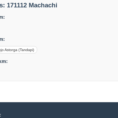
s: 171112 Machachi
m:
m:
jo Astorga (Tandapi)
 km:
: