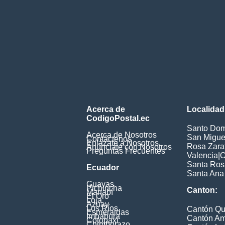
Acerca de
Localidad
CodigoPostal.ec
Santo Dom
Acerca de Nosotros
San Miguel
Contáctenos
Enlázate a Nosotros
Rosa Zarat
Anúnciate con Nosotros
Preguntas Frecuentes
Valencia
|
O
Santa Ros
Ecuador
Santa Ana
Guayas
Pichincha
Canton:
Manabí
El Oro
Loja
Azuay
Los Ríos
Cantón Qu
Esmeraldas
Imbabura
Cantón A
Cotopaxi
Chimborazo