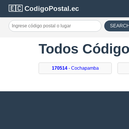
🇪🇨 CodigoPostal.ec
SEARC
Todos Código
170514
- Cochapamba