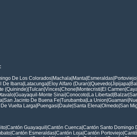
:
ingo De Los Colorados
|
Machala
|
Manta
|
Esmeraldas
|
Portoviejo
 De Ibarra
|
Latacunga
|
Eloy Alfaro (Duran)
|
Quevedo
|
Jipijapa
|
Ba
e (Quininde)
|
Tulcan
|
Vinces
|
Chone
|
Montecristi
|
El Carmen
|
Cay
tavalo
|
Guayaquil-Monte Sinai
|
Conocoto
|
La Libertad
|
Balzar
|
San
a
|
San Jacinto De Buena Fe
|
Turubamba
|
La Union
|
Guamani
|
Nue
 De Vuelta Larga
|
Puengasi
|
Daule
|
Santa Elena
|
Olmedo
|
San Mi
ito
|
Cantón Guayaquil
|
Cantón Cuenca
|
Cantón Santo Domingo 
mbato
|
Cantón Esmeraldas
|
Cantón Loja
|
Cantón Portoviejo
|
Cant