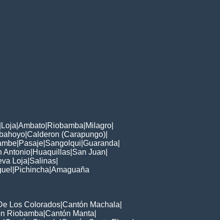
|
Loja
|
Ambato
|
Riobamba
|
Milagro
|
bahoyo
|
Calderon (Carapungo)
|
ambe
|
Pasaje
|
Sangolqui
|
Guaranda
|
 Antonio
|
Huaquillas
|
San Juan
|
va Loja
|
Salinas
|
guel
|
Pichincha
|
Amaguaña
De Los Colorados
|
Cantón Machala
|
ón Riobamba
|
Cantón Manta
|