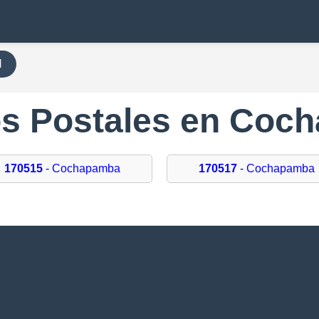
H
s Postales en Coc
170515
- Cochapamba
170517
- Cochapamba