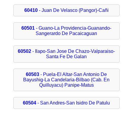
60410
- Juan De Velasco (Pangor)-Cañi
60501
- Guano-La Providencia-Guanando-
Sangerardo De Pacaicaguan
60502
- Ilapo-San Jose De Chazo-Valparaiso-
Santa Fe De Galan
60503
- Puela-El Altar-San Antonio De
Bayushig-La Candelaria-Bilbao (Cab. En
Quilluyacu) Panipe-Matus
60504
- San Andres-San Isidro De Patulu