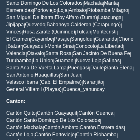
Santo Domingo De Los Colorados
Machala
Manta
|
|
|
Esmeraldas
Portoviejo
Loja
Ambato
Riobamba
Milagro
|
|
|
|
|
|
San Miguel De Ibarra
Eloy Alfaro (Duran)
Latacunga
|
|
|
Jipijapa
Quevedo
Babahoyo
Calderon (Carapungo)
|
|
|
|
Vinces
Rosa Zarate (Quininde)
Tulcan
Montecristi
|
|
|
|
El Carmen
Cayambe
Pasaje
Sangolqui
Guaranda
Chone
|
|
|
|
|
Balzar
Guayaquil-Monte Sinai
Conocoto
La Libertad
|
|
|
|
|
Valencia
Otavalo
Santa Rosa
San Jacinto De Buena Fe
|
|
|
|
Turubamba
La Union
Guamani
Nueva Loja
Salinas
|
|
|
|
|
Santa Ana De Vuelta Larga
Puengasi
Daule
Santa Elena
|
|
|
|
San Antonio
Huaquillas
San Juan
|
|
|
Velasco Ibarra (Cab. El Empalme)
Naranjito
|
|
General Villamil (Playas)
Cuenca_yanuncay
|
Canton:
Cantón Quito
Cantón Guayaquil
Cantón Cuenca
|
|
|
Cantón Santo Domingo De Los Colorados
|
Cantón Machala
Cantón Ambato
Cantón Esmeraldas
|
|
|
Cantón Loja
Cantón Portoviejo
Cantón Riobamba
|
|
|