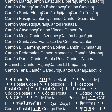
Cantón Manta
Cantón Latacunga
Ibarra
Cantón Milagro
|
|
|
|
Cantón Chone
Cantón Babahoyo
Cantón Otavalo
|
|
|
Cantón Santa Elena
Cantón Jipijapa
Cantón Tulcán
|
|
|
Cantón Pasaje
Cantón Quinindé
Cantón Guaranda
|
|
|
Cantón Quevedo
Durán
Cantón Pastaza
|
|
|
Cantón Cayambe
Cantón Vinces
Cantón Pujilí
|
|
|
Cantón Mejía
Cantón Azogues
Cantón Lago Agrio
|
|
|
Cantón Santa Ana
Francisco De Orellana Canton
|
|
Cantón El Carmen
Cantón Bolívar
Cantón Rumiñahui
|
|
|
Canton Pedernales
Cantón Montecristi
Cantón Morona
|
|
|
Cantón Daule
Cantón Santa Rosa
Cantón Zamora
|
|
|
Pichincha
Cantón Paján
Cantón El Empalme
|
|
|
Cantón Tena
Cantón Saraguro
Cantón Cañar
Zapotillo
|
|
|
🇵🇭
Kode Postal
| 🇩🇪
Postleitzahl
| 🇬🇧
Postcode
|
🇸🇬
Postal Code
| 🇦🇺
Postcode
| 🇳🇿
Postcode
| 🇨🇦
Postal Code
| 🇿🇦
Postal Code
| 🇲🇾
Poskod
| 🇲🇽
Código Postal
| 🇪🇸
Código Postal
| 🇵🇹
Código Postal
|
🇧🇷
CEP
| 🇫🇷
Code Postal
| 🇳🇱
Postcode
| 🇮🇹
CAP
| 🇹🇭
รหัสไปรษณีย์
| 🇵🇰
پوسٹل کوڈ
| 🇮🇳
पिन कोड
| 🇨🇴
Código Postal
| 🇦🇷
Código Postal
| 🇰🇷
우편번호
| 🇹🇷