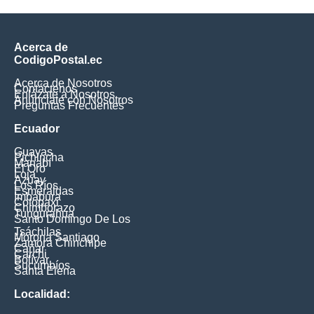
Acerca de
CodigoPostal.ec
Acerca de Nosotros
Contáctenos
Enlázate a Nosotros
Anúnciate con Nosotros
Preguntas Frecuentes
Ecuador
Guayas
Pichincha
Manabí
El Oro
Loja
Azuay
Los Ríos
Esmeraldas
Imbabura
Cotopaxi
Chimborazo
Tungurahua
Santo Domingo De Los
Tsáchilas
Morona Santiago
Zamora Chinchipe
Cañar
Carchi
Bolívar
Sucumbíos
Santa Elena
Localidad: