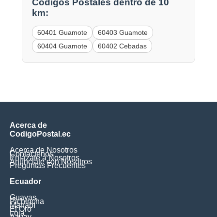
Códigos Postales dentro de 10
km:
60401 Guamote
60403 Guamote
60404 Guamote
60402 Cebadas
Acerca de
CodigoPostal.ec
Acerca de Nosotros
Contáctenos
Enlázate a Nosotros
Anúnciate con Nosotros
Preguntas Frecuentes
Ecuador
Guayas
Pichincha
Manabí
El Oro
Loja
Azuay