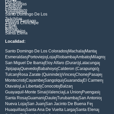
Los Ríos
Esmeraldas
Imbabura
Cotopaxi
Chimborazo
Tungurahua
Santo Domingo De Los
Tsáchilas
Morona Santiago
Zamora Chinchipe
Cañar
Carchi
Bolívar
Sucumbíos
Santa Elena
Localidad:
Santo Domingo De Los Colorados
Machala
Manta
|
|
|
Esmeraldas
Portoviejo
Loja
Riobamba
Ambato
Milagro
|
|
|
|
|
|
San Miguel De Ibarra
Eloy Alfaro (Duran)
Latacunga
|
|
|
Jipijapa
Quevedo
Babahoyo
Calderon (Carapungo)
|
|
|
|
Tulcan
Rosa Zarate (Quininde)
Vinces
Chone
Pasaje
|
|
|
|
|
Montecristi
Cayambe
Sangolqui
Guaranda
El Carmen
|
|
|
|
|
Otavalo
La Libertad
Conocoto
Balzar
|
|
|
|
Guayaquil-Monte Sinai
Valencia
La Union
Puengasi
|
|
|
|
Santa Rosa
Guamani
Daule
Turubamba
San Antonio
|
|
|
|
|
Nueva Loja
San Juan
San Jacinto De Buena Fe
|
|
|
Huaquillas
Santa Ana De Vuelta Larga
Santa Elena
|
|
|