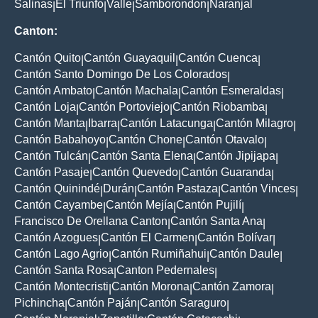
Salinas
El Triunfo
Valle
Samborondon
Naranjal
|
|
|
|
Canton:
Cantón Quito
Cantón Guayaquil
Cantón Cuenca
|
|
|
Cantón Santo Domingo De Los Colorados
|
Cantón Ambato
Cantón Machala
Cantón Esmeraldas
|
|
|
Cantón Loja
Cantón Portoviejo
Cantón Riobamba
|
|
|
Cantón Manta
Ibarra
Cantón Latacunga
Cantón Milagro
|
|
|
|
Cantón Babahoyo
Cantón Chone
Cantón Otavalo
|
|
|
Cantón Tulcán
Cantón Santa Elena
Cantón Jipijapa
|
|
|
Cantón Pasaje
Cantón Quevedo
Cantón Guaranda
|
|
|
Cantón Quinindé
Durán
Cantón Pastaza
Cantón Vinces
|
|
|
|
Cantón Cayambe
Cantón Mejía
Cantón Pujilí
|
|
|
Francisco De Orellana Canton
Cantón Santa Ana
|
|
Cantón Azogues
Cantón El Carmen
Cantón Bolívar
|
|
|
Cantón Lago Agrio
Cantón Rumiñahui
Cantón Daule
|
|
|
Cantón Santa Rosa
Canton Pedernales
|
|
Cantón Montecristi
Cantón Morona
Cantón Zamora
|
|
|
Pichincha
Cantón Paján
Cantón Saraguro
|
|
|