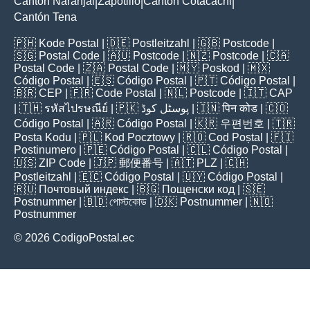
Cantón Naranjal
Zapotillo
Cantón Cotacachi
|
|
|
Cantón Tena
🇵🇭
Kode Postal
| 🇩🇪
Postleitzahl
| 🇬🇧
Postcode
|
🇸🇬
Postal Code
| 🇦🇺
Postcode
| 🇳🇿
Postcode
| 🇨🇦
Postal Code
| 🇿🇦
Postal Code
| 🇲🇾
Poskod
| 🇲🇽
Código Postal
| 🇪🇸
Código Postal
| 🇵🇹
Código Postal
|
🇧🇷
CEP
| 🇫🇷
Code Postal
| 🇳🇱
Postcode
| 🇮🇹
CAP
| 🇹🇭
รหัสไปรษณีย์
| 🇵🇰
پوسٹل کوڈ
| 🇮🇳
पिन कोड
| 🇨🇴
Código Postal
| 🇦🇷
Código Postal
| 🇰🇷
우편번호
| 🇹🇷
Posta Kodu
| 🇵🇱
Kod Pocztowy
| 🇷🇴
Cod Poștal
| 🇫🇮
Postinumero
| 🇵🇪
Código Postal
| 🇨🇱
Código Postal
|
🇺🇸
ZIP Code
| 🇯🇵
郵便番号
| 🇦🇹
PLZ
| 🇨🇭
Postleitzahl
| 🇪🇨
Código Postal
| 🇺🇾
Código Postal
|
🇷🇺
Почтовый индекс
| 🇧🇬
Пощенски код
| 🇸🇪
Postnummer
| 🇧🇩
পোস্টকোড
| 🇩🇰
Postnummer
| 🇳🇴
Postnummer
© 2026 CodigoPostal.ec