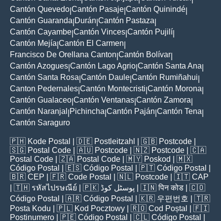
Cantón Quevedo
Cantón Pasaje
Cantón Quinindé
|
|
|
Cantón Guaranda
Durán
Cantón Pastaza
|
|
|
Cantón Cayambe
Cantón Vinces
Cantón Pujilí
|
|
|
Cantón Mejía
Cantón El Carmen
|
|
Francisco De Orellana Canton
Cantón Bolívar
|
|
Cantón Azogues
Cantón Lago Agrio
Cantón Santa Ana
|
|
|
Cantón Santa Rosa
Cantón Daule
Cantón Rumiñahui
|
|
|
Canton Pedernales
Cantón Montecristi
Cantón Morona
|
|
|
Cantón Gualaceo
Cantón Ventanas
Cantón Zamora
|
|
|
Cantón Naranjal
Pichincha
Cantón Paján
Cantón Tena
|
|
|
|
Cantón Saraguro
🇵🇭
Kode Postal
| 🇩🇪
Postleitzahl
| 🇬🇧
Postcode
|
🇸🇬
Postal Code
| 🇦🇺
Postcode
| 🇳🇿
Postcode
| 🇨🇦
Postal Code
| 🇿🇦
Postal Code
| 🇲🇾
Poskod
| 🇲🇽
Código Postal
| 🇪🇸
Código Postal
| 🇵🇹
Código Postal
|
🇧🇷
CEP
| 🇫🇷
Code Postal
| 🇳🇱
Postcode
| 🇮🇹
CAP
| 🇹🇭
รหัสไปรษณีย์
| 🇵🇰
پوسٹل کوڈ
| 🇮🇳
पिन कोड
| 🇨🇴
Código Postal
| 🇦🇷
Código Postal
| 🇰🇷
우편번호
| 🇹🇷
Posta Kodu
| 🇵🇱
Kod Pocztowy
| 🇷🇴
Cod Poștal
| 🇫🇮
Postinumero
| 🇵🇪
Código Postal
| 🇨🇱
Código Postal
|