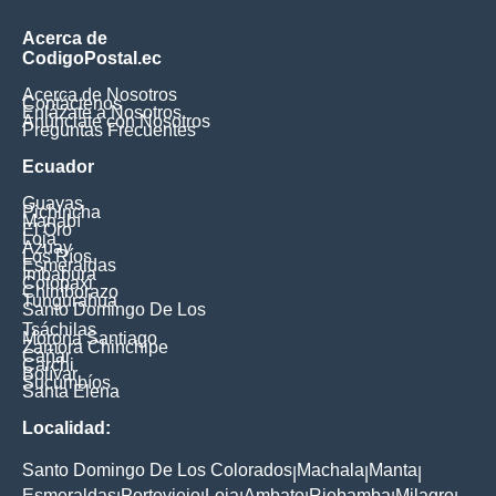
Acerca de
CodigoPostal.ec
Acerca de Nosotros
Contáctenos
Enlázate a Nosotros
Anúnciate con Nosotros
Preguntas Frecuentes
Ecuador
Guayas
Pichincha
Manabí
El Oro
Loja
Azuay
Los Ríos
Esmeraldas
Imbabura
Cotopaxi
Chimborazo
Tungurahua
Santo Domingo De Los
Tsáchilas
Morona Santiago
Zamora Chinchipe
Cañar
Carchi
Bolívar
Sucumbíos
Santa Elena
Localidad:
Santo Domingo De Los Colorados
Machala
Manta
|
|
|
Esmeraldas
Portoviejo
Loja
Ambato
Riobamba
Milagro