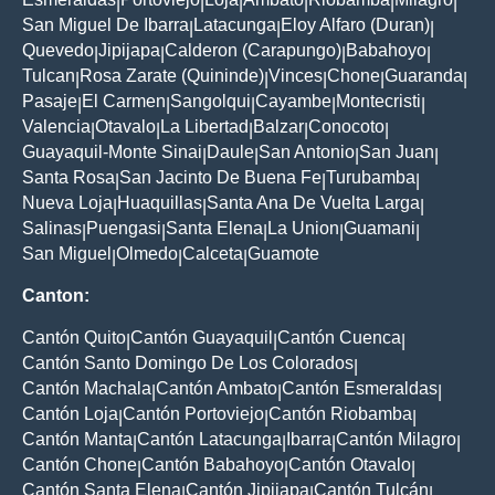
|
|
|
|
|
|
San Miguel De Ibarra
Latacunga
Eloy Alfaro (Duran)
|
|
|
Quevedo
Jipijapa
Calderon (Carapungo)
Babahoyo
|
|
|
|
Tulcan
Rosa Zarate (Quininde)
Vinces
Chone
Guaranda
|
|
|
|
|
Pasaje
El Carmen
Sangolqui
Cayambe
Montecristi
|
|
|
|
|
Valencia
Otavalo
La Libertad
Balzar
Conocoto
|
|
|
|
|
Guayaquil-Monte Sinai
Daule
San Antonio
San Juan
|
|
|
|
Santa Rosa
San Jacinto De Buena Fe
Turubamba
|
|
|
Nueva Loja
Huaquillas
Santa Ana De Vuelta Larga
|
|
|
Salinas
Puengasi
Santa Elena
La Union
Guamani
|
|
|
|
|
San Miguel
Olmedo
Calceta
Guamote
|
|
|
Canton:
Cantón Quito
Cantón Guayaquil
Cantón Cuenca
|
|
|
Cantón Santo Domingo De Los Colorados
|
Cantón Machala
Cantón Ambato
Cantón Esmeraldas
|
|
|
Cantón Loja
Cantón Portoviejo
Cantón Riobamba
|
|
|
Cantón Manta
Cantón Latacunga
Ibarra
Cantón Milagro
|
|
|
|
Cantón Chone
Cantón Babahoyo
Cantón Otavalo
|
|
|
Cantón Santa Elena
Cantón Jipijapa
Cantón Tulcán
|
|
|