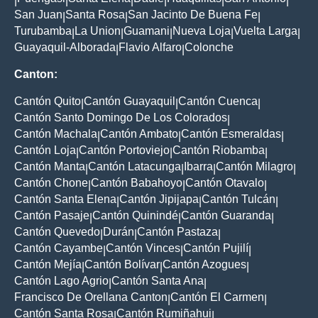
|
|
|
|
|
|
San Juan
Santa Rosa
San Jacinto De Buena Fe
|
|
|
Turubamba
La Union
Guamani
Nueva Loja
Vuelta Larga
|
|
|
|
|
Guayaquil-Alborada
Flavio Alfaro
Colonche
|
|
Canton:
Cantón Quito
Cantón Guayaquil
Cantón Cuenca
|
|
|
Cantón Santo Domingo De Los Colorados
|
Cantón Machala
Cantón Ambato
Cantón Esmeraldas
|
|
|
Cantón Loja
Cantón Portoviejo
Cantón Riobamba
|
|
|
Cantón Manta
Cantón Latacunga
Ibarra
Cantón Milagro
|
|
|
|
Cantón Chone
Cantón Babahoyo
Cantón Otavalo
|
|
|
Cantón Santa Elena
Cantón Jipijapa
Cantón Tulcán
|
|
|
Cantón Pasaje
Cantón Quinindé
Cantón Guaranda
|
|
|
Cantón Quevedo
Durán
Cantón Pastaza
|
|
|
Cantón Cayambe
Cantón Vinces
Cantón Pujilí
|
|
|
Cantón Mejía
Cantón Bolívar
Cantón Azogues
|
|
|
Cantón Lago Agrio
Cantón Santa Ana
|
|
Francisco De Orellana Canton
Cantón El Carmen
|
|
Cantón Santa Rosa
Cantón Rumiñahui
|
|