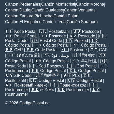
Canton Pedernales
Cantón Montecristi
Cantón Morona
|
|
|
Cantón Daule
Cantón Gualaceo
Cantón Ventanas
|
|
|
Cantón Zamora
Pichincha
Cantón Paján
|
|
|
Cantón El Empalme
Cantón Tena
Cantón Saraguro
|
|
🇵🇭
Kode Postal
| 🇩🇪
Postleitzahl
| 🇬🇧
Postcode
|
🇸🇬
Postal Code
| 🇦🇺
Postcode
| 🇳🇿
Postcode
| 🇨🇦
Postal Code
| 🇿🇦
Postal Code
| 🇲🇾
Poskod
| 🇲🇽
Código Postal
| 🇪🇸
Código Postal
| 🇵🇹
Código Postal
|
🇧🇷
CEP
| 🇫🇷
Code Postal
| 🇳🇱
Postcode
| 🇮🇹
CAP
| 🇹🇭
รหัสไปรษณีย์
| 🇵🇰
پوسٹل کوڈ
| 🇮🇳
पिन कोड
| 🇨🇴
Código Postal
| 🇦🇷
Código Postal
| 🇰🇷
우편번호
| 🇹🇷
Posta Kodu
| 🇵🇱
Kod Pocztowy
| 🇷🇴
Cod Poștal
| 🇫🇮
Postinumero
| 🇵🇪
Código Postal
| 🇨🇱
Código Postal
|
🇺🇸
ZIP Code
| 🇯🇵
郵便番号
| 🇦🇹
PLZ
| 🇨🇭
Postleitzahl
| 🇪🇨
Código Postal
| 🇺🇾
Código Postal
|
🇷🇺
Почтовый индекс
| 🇧🇬
Пощенски код
| 🇸🇪
Postnummer
| 🇧🇩
পোস্টকোড
| 🇩🇰
Postnummer
| 🇳🇴
Postnummer
© 2026 CodigoPostal.ec