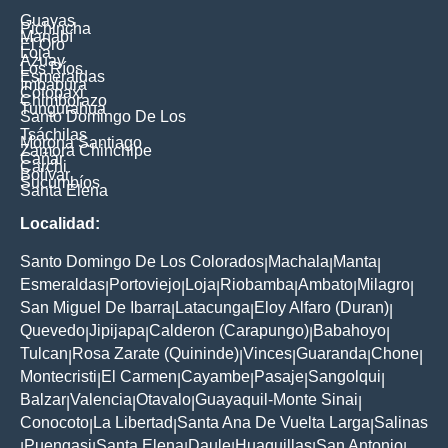
Guayas
Pichincha
Manabí
El Oro
Loja
Azuay
Los Ríos
Esmeraldas
Imbabura
Cotopaxi
Chimborazo
Tungurahua
Santo Domingo De Los
Tsáchilas
Morona Santiago
Zamora Chinchipe
Cañar
Carchi
Bolívar
Sucumbíos
Santa Elena
Localidad:
Santo Domingo De Los Colorados
Machala
Manta
|
|
|
Esmeraldas
Portoviejo
Loja
Riobamba
Ambato
Milagro
|
|
|
|
|
|
San Miguel De Ibarra
Latacunga
Eloy Alfaro (Duran)
|
|
|
Quevedo
Jipijapa
Calderon (Carapungo)
Babahoyo
|
|
|
|
Tulcan
Rosa Zarate (Quininde)
Vinces
Guaranda
Chone
|
|
|
|
|
Montecristi
El Carmen
Cayambe
Pasaje
Sangolqui
|
|
|
|
|
Balzar
Valencia
Otavalo
Guayaquil-Monte Sinai
|
|
|
|
Conocoto
La Libertad
Santa Ana De Vuelta Larga
Salinas
|
|
|
Puengasi
Santa Elena
Daule
Huaquillas
San Antonio