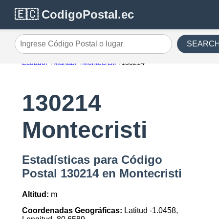
🇪🇨 CodigoPostal.ec
SEARC
Ingrese Código Postal o lugar
Ecuador
Manabí
Montecristi
130214
130214
Montecristi
Estadísticas para Código
Postal 130214 en Montecristi
Altitud:
m
Coordenadas Geográficas:
Latitud -1.0458,