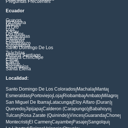
Preguntas Frecuentes
Ecuador
Guayas
Pichincha
Manabí
El Oro
Loja
Azuay
Los Ríos
Esmeraldas
Imbabura
Cotopaxi
Chimborazo
Tungurahua
Santo Domingo De Los
Tsáchilas
Morona Santiago
Zamora Chinchipe
Cañar
Carchi
Bolívar
Sucumbíos
Santa Elena
Localidad:
Santo Domingo De Los Colorados
Machala
Manta
|
|
|
Esmeraldas
Portoviejo
Loja
Riobamba
Ambato
Milagro
|
|
|
|
|
|
San Miguel De Ibarra
Latacunga
Eloy Alfaro (Duran)
|
|
|
Quevedo
Jipijapa
Calderon (Carapungo)
Babahoyo
|
|
|
|
Tulcan
Rosa Zarate (Quininde)
Vinces
Guaranda
Chone
|
|
|
|
|
Montecristi
El Carmen
Cayambe
Pasaje
Sangolqui
|
|
|
|
|