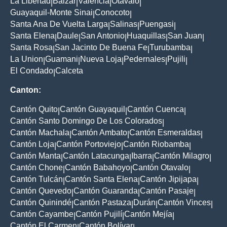
La Libertad
Balzar
Valencia
Otavalo
|
|
|
|
Guayaquil-Monte Sinai
Conocoto
|
|
Santa Ana De Vuelta Larga
Salinas
Puengasi
|
|
|
Santa Elena
Daule
San Antonio
Huaquillas
San Juan
|
|
|
|
|
Santa Rosa
San Jacinto De Buena Fe
Turubamba
|
|
|
La Union
Guamani
Nueva Loja
Pedernales
Pujili
|
|
|
|
|
El Condado
Calceta
|
Canton:
Cantón Quito
Cantón Guayaquil
Cantón Cuenca
|
|
|
Cantón Santo Domingo De Los Colorados
|
Cantón Machala
Cantón Ambato
Cantón Esmeraldas
|
|
|
Cantón Loja
Cantón Portoviejo
Cantón Riobamba
|
|
|
Cantón Manta
Cantón Latacunga
Ibarra
Cantón Milagro
|
|
|
|
Cantón Chone
Cantón Babahoyo
Cantón Otavalo
|
|
|
Cantón Tulcán
Cantón Santa Elena
Cantón Jipijapa
|
|
|
Cantón Quevedo
Cantón Guaranda
Cantón Pasaje
|
|
|
Cantón Quinindé
Cantón Pastaza
Durán
Cantón Vinces
|
|
|
|
Cantón Cayambe
Cantón Pujilí
Cantón Mejía
|
|
|
Cantón El Carmen
Cantón Bolívar