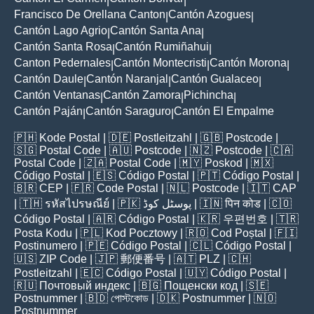
|
|
Francisco De Orellana Canton
Cantón Azogues
|
|
Cantón Lago Agrio
Cantón Santa Ana
|
|
Cantón Santa Rosa
Cantón Rumiñahui
|
|
Canton Pedernales
Cantón Montecristi
Cantón Morona
|
|
|
Cantón Daule
Cantón Naranjal
Cantón Gualaceo
|
|
|
Cantón Ventanas
Cantón Zamora
Pichincha
|
|
|
Cantón Paján
Cantón Saraguro
Cantón El Empalme
|
|
🇵🇭
Kode Postal
| 🇩🇪
Postleitzahl
| 🇬🇧
Postcode
|
🇸🇬
Postal Code
| 🇦🇺
Postcode
| 🇳🇿
Postcode
| 🇨🇦
Postal Code
| 🇿🇦
Postal Code
| 🇲🇾
Poskod
| 🇲🇽
Código Postal
| 🇪🇸
Código Postal
| 🇵🇹
Código Postal
|
🇧🇷
CEP
| 🇫🇷
Code Postal
| 🇳🇱
Postcode
| 🇮🇹
CAP
| 🇹🇭
รหัสไปรษณีย์
| 🇵🇰
پوسٹل کوڈ
| 🇮🇳
पिन कोड
| 🇨🇴
Código Postal
| 🇦🇷
Código Postal
| 🇰🇷
우편번호
| 🇹🇷
Posta Kodu
| 🇵🇱
Kod Pocztowy
| 🇷🇴
Cod Poștal
| 🇫🇮
Postinumero
| 🇵🇪
Código Postal
| 🇨🇱
Código Postal
|
🇺🇸
ZIP Code
| 🇯🇵
郵便番号
| 🇦🇹
PLZ
| 🇨🇭
Postleitzahl
| 🇪🇨
Código Postal
| 🇺🇾
Código Postal
|
🇷🇺
Почтовый индекс
| 🇧🇬
Пощенски код
| 🇸🇪
Postnummer
| 🇧🇩
পোস্টকোড
| 🇩🇰
Postnummer
| 🇳🇴
Postnummer