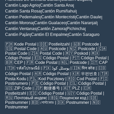
Cantón Lago Agrio
Cantón Santa Ana
|
|
Cantón Santa Rosa
Cantón Rumiñahui
|
|
Canton Pedernales
Cantón Montecristi
Cantón Daule
|
|
|
Cantón Morona
Cantón Gualaceo
Cantón Naranjal
|
|
|
Cantón Ventanas
Cantón Zamora
Pichincha
|
|
|
Cantón Paján
Cantón El Empalme
Cantón Saraguro
|
|
🇵🇭
Kode Postal
| 🇩🇪
Postleitzahl
| 🇬🇧
Postcode
|
🇸🇬
Postal Code
| 🇦🇺
Postcode
| 🇳🇿
Postcode
| 🇨🇦
Postal Code
| 🇿🇦
Postal Code
| 🇲🇾
Poskod
| 🇲🇽
Código Postal
| 🇪🇸
Código Postal
| 🇵🇹
Código Postal
|
🇧🇷
CEP
| 🇫🇷
Code Postal
| 🇳🇱
Postcode
| 🇮🇹
CAP
| 🇹🇭
รหัสไปรษณีย์
| 🇵🇰
پوسٹل کوڈ
| 🇮🇳
पिन कोड
| 🇨🇴
Código Postal
| 🇦🇷
Código Postal
| 🇰🇷
우편번호
| 🇹🇷
Posta Kodu
| 🇵🇱
Kod Pocztowy
| 🇷🇴
Cod Poștal
| 🇫🇮
Postinumero
| 🇵🇪
Código Postal
| 🇨🇱
Código Postal
|
🇺🇸
ZIP Code
| 🇯🇵
郵便番号
| 🇦🇹
PLZ
| 🇨🇭
Postleitzahl
| 🇪🇨
Código Postal
| 🇺🇾
Código Postal
|
🇷🇺
Почтовый индекс
| 🇧🇬
Пощенски код
| 🇸🇪
Postnummer
| 🇧🇩
পোস্টকোড
| 🇩🇰
Postnummer
| 🇳🇴
Postnummer