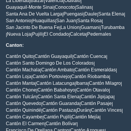
La Libertad
Balzar
Valencia
Otavalo
|
|
|
|
Guayaquil-Monte Sinai
Conocoto
Salinas
|
|
|
Santa Ana De Vuelta Larga
Puengasi
Daule
Santa Elena
|
|
|
|
San Antonio
Huaquillas
San Juan
Santa Rosa
|
|
|
|
San Jacinto De Buena Fe
La Union
Guamani
Turubamba
|
|
|
Nueva Loja
Pujili
El Condado
Calceta
Pedernales
|
|
|
|
|
Canton:
Cantón Quito
Cantón Guayaquil
Cantón Cuenca
|
|
|
Cantón Santo Domingo De Los Colorados
|
Cantón Machala
Cantón Ambato
Cantón Esmeraldas
|
|
|
Cantón Loja
Cantón Portoviejo
Cantón Riobamba
|
|
|
Cantón Manta
Cantón Latacunga
Ibarra
Cantón Milagro
|
|
|
|
Cantón Chone
Cantón Babahoyo
Cantón Otavalo
|
|
|
Cantón Tulcán
Cantón Santa Elena
Cantón Jipijapa
|
|
|
Cantón Quevedo
Cantón Guaranda
Cantón Pasaje
|
|
|
Cantón Quinindé
Cantón Pastaza
Durán
Cantón Vinces
|
|
|
|
Cantón Cayambe
Cantón Pujilí
Cantón Mejía
|
|
|
Cantón El Carmen
Cantón Bolívar
|
|
Francisco De Orellana Canton
Cantón Azogues
|
|