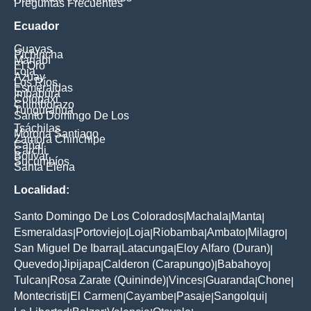
Preguntas Frecuentes
Ecuador
Guayas
Pichincha
Manabí
El Oro
Loja
Azuay
Los Ríos
Esmeraldas
Imbabura
Cotopaxi
Chimborazo
Tungurahua
Santo Domingo De Los
Tsáchilas
Morona Santiago
Zamora Chinchipe
Cañar
Carchi
Bolívar
Sucumbíos
Santa Elena
Localidad:
Santo Domingo De Los Colorados
Machala
Manta
|
|
|
Esmeraldas
Portoviejo
Loja
Riobamba
Ambato
Milagro
|
|
|
|
|
|
San Miguel De Ibarra
Latacunga
Eloy Alfaro (Duran)
|
|
|
Quevedo
Jipijapa
Calderon (Carapungo)
Babahoyo
|
|
|
|
Tulcan
Rosa Zarate (Quininde)
Vinces
Guaranda
Chone
|
|
|
|
|
Montecristi
El Carmen
Cayambe
Pasaje
Sangolqui
|
|
|
|
|