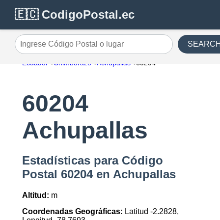
🇪🇨 CodigoPostal.ec
SEARC
Ingrese Código Postal o lugar
Ecuador
Chimborazo
Achupallas
60204
60204
Achupallas
Estadísticas para Código
Postal 60204 en Achupallas
Altitud:
m
Coordenadas Geográficas:
Latitud -2.2828,