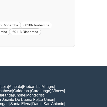
5 Riobamba
60106 Riobamba
amba
60113 Riobamba
|
Loja
|
Ambato
|
Riobamba
|
Milagro
|
bahoyo
|
Calderon (Carapungo)
|
Vinces
|
uaranda
|
Chone
|
Montecristi
|
 Jacinto De Buena Fe
|
La Union
|
ngasi
|
Santa Elena
|
Daule
|
San Antonio
|