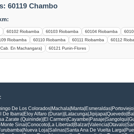
es: 60119 Chambo
 km:
a
60102 Riobamba
60103 Riobamba
60104 Riobamba
6010
109 Riobamba
60110 Riobamba
60111 Riobamba
60112 Riob
(Cab. En Machangara)
60121 Punin-Flores
:
ingo De Los Colorados
|
Machala
|
Manta
|
Esmeraldas
|
Portoviejo
 De Ibarra
|
Eloy Alfaro (Duran)
|
Latacunga
|
Jipijapa
|
Quevedo
|
Ba
a Zarate (Quininde)
|
El Carmen
|
Cayambe
|
Pasaje
|
Sangolqui
|
G
-Monte Sinai
|
Conocoto
|
La Libertad
|
Balzar
|
Valencia
|
Otavalo
|
San
Turubamba
|
Nueva Loja
|
Salinas
|
Santa Ana De Vuelta Larga
|
Pue