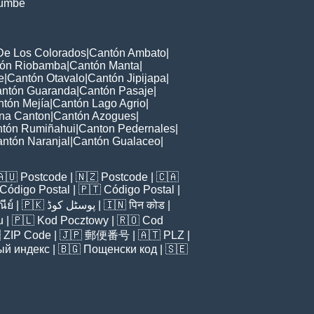
tumbe
De Los Colorados
|
Cantón Ambato
|
ón Riobamba
|
Cantón Manta
|
e
|
Cantón Otavalo
|
Cantón Jipijapa
|
ntón Guaranda
|
Cantón Pasaje
|
tón Mejía
|
Cantón Lago Agrio
|
ana Canton
|
Cantón Azogues
|
tón Rumiñahui
|
Canton Pedernales
|
ntón Naranjal
|
Cantón Gualaceo
|
🇦🇺
Postcode
| 🇳🇿
Postcode
| 🇨🇦
Código Postal
| 🇵🇹
Código Postal
|
ีย์
| 🇵🇰
پوسٹل کوڈ
| 🇮🇳
पिन कोड
|
u
| 🇵🇱
Kod Pocztowy
| 🇷🇴
Cod

ZIP Code
| 🇯🇵
郵便番号
| 🇦🇹
PLZ
|
ый индекс
| 🇧🇬
Пощенски код
| 🇸🇪