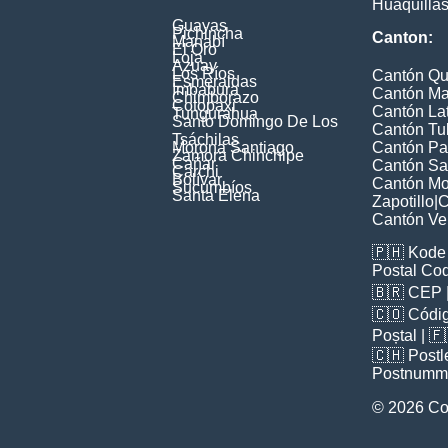
Huaquilla
Guayas
Pichincha
Canton:
Manabí
El Oro
Loja
Azuay
Los Ríos
Cantón Qu
Esmeraldas
Imbabura
Cantón Ma
Chimborazo
Cotopaxi
Cantón La
Tungurahua
Santo Domingo De Los
Cantón Tu
Tsáchilas
Morona Santiago
Cantón Pa
Zamora Chinchipe
Cañar
Cantón Sa
Carchi
Bolívar
Cantón Mon
Sucumbíos
Santa Elena
Zapotillo
|
C
Cantón Ve
🇵🇭
Kode 
Postal Co
🇧🇷
CEP
🇨🇴
Códig
Poștal
| 
🇨🇭
Postl
Postnumm
© 2026 Co