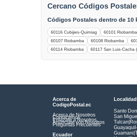
Cercano Códigos Postal
Códigos Postales dentro de 10
60116 Cubijies-Quimiag
60101 Riobamb
60107 Riobamba
60108 Riobamba
60
60114 Riobamba
60117 San Luis-Cacha 
Acerca de
Localidad
CodigoPostal.ec
Santo Dom
Acerca de Nosotros
San Miguel
Contáctenos
Enlázate a Nosotros
Tulcan
|
Ros
Anúnciate con Nosotros
Preguntas Frecuentes
Guayaquil
Guamani
|
Ecuador