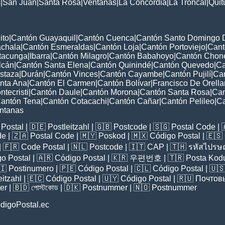
s
|
San Juan
|
Santa Rosa
|
Ventanas
|
La Concordia
|
La Troncal
|
Qui
ito
|
Cantón Guayaquil
|
Cantón Cuenca
|
Cantón Santo Domingo 
chala
|
Cantón Esmeraldas
|
Cantón Loja
|
Cantón Portoviejo
|
Cant
tacunga
|
Ibarra
|
Cantón Milagro
|
Cantón Babahoyo
|
Cantón Chon
lcán
|
Cantón Santa Elena
|
Cantón Quinindé
|
Cantón Quevedo
|
Ca
staza
|
Durán
|
Cantón Vinces
|
Cantón Cayambe
|
Cantón Pujilí
|
Can
nta Ana
|
Cantón El Carmen
|
Cantón Bolívar
|
Francisco De Orell
tecristi
|
Cantón Daule
|
Cantón Morona
|
Cantón Santa Rosa
|
Can
antón Tena
|
Cantón Cotacachi
|
Cantón Cañar
|
Cantón Pelileo
|
Ca
ntanas
Postal
| 🇩🇪
Postleitzahl
| 🇬🇧
Postcode
| 🇸🇬
Postal Code
| 
de
| 🇿🇦
Postal Code
| 🇲🇾
Poskod
| 🇲🇽
Código Postal
| 🇪🇸
| 🇫🇷
Code Postal
| 🇳🇱
Postcode
| 🇮🇹
CAP
| 🇹🇭
รหัสไปรษณ
o Postal
| 🇦🇷
Código Postal
| 🇰🇷
우편번호
| 🇹🇷
Posta Kod
🇮
Postinumero
| 🇵🇪
Código Postal
| 🇨🇱
Código Postal
| 🇺
eitzahl
| 🇪🇨
Código Postal
| 🇺🇾
Código Postal
| 🇷🇺
Почтов
er
| 🇧🇩
পোস্টকোড
| 🇩🇰
Postnummer
| 🇳🇴
Postnummer
digoPostal.ec