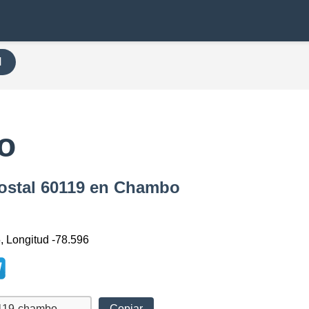
H
o
Postal 60119 en Chambo
, Longitud -78.596
Copiar