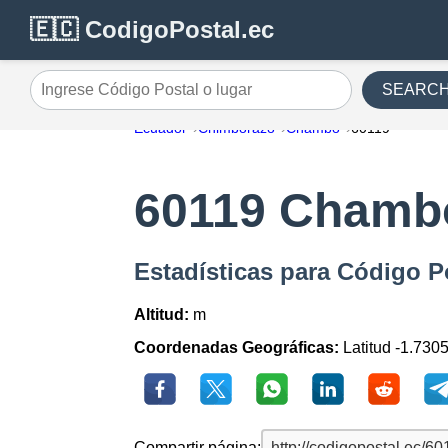
🇪🇨 CodigoPostal.ec
SEARC
Ingrese Código Postal o lugar
Ecuador
Chimborazo
Chambo
60119
60119 Chamb
Estadísticas para Código 
Altitud:
m
Coordenadas Geográficas:
Latitud -1.7305
Compartir página: