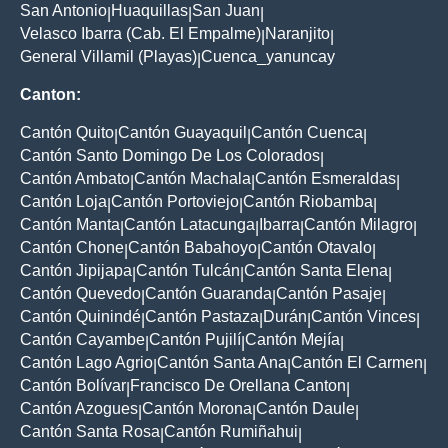
San Antonio
Huaquillas
San Juan
|
|
|
Velasco Ibarra (Cab. El Empalme)
Naranjito
|
|
General Villamil (Playas)
Cuenca_yanuncay
|
Canton:
Cantón Quito
Cantón Guayaquil
Cantón Cuenca
|
|
|
Cantón Santo Domingo De Los Colorados
|
Cantón Ambato
Cantón Machala
Cantón Esmeraldas
|
|
|
Cantón Loja
Cantón Portoviejo
Cantón Riobamba
|
|
|
Cantón Manta
Cantón Latacunga
Ibarra
Cantón Milagro
|
|
|
|
Cantón Chone
Cantón Babahoyo
Cantón Otavalo
|
|
|
Cantón Jipijapa
Cantón Tulcán
Cantón Santa Elena
|
|
|
Cantón Quevedo
Cantón Guaranda
Cantón Pasaje
|
|
|
Cantón Quinindé
Cantón Pastaza
Durán
Cantón Vinces
|
|
|
|
Cantón Cayambe
Cantón Pujilí
Cantón Mejía
|
|
|
Cantón Lago Agrio
Cantón Santa Ana
Cantón El Carmen
|
|
|
Cantón Bolívar
Francisco De Orellana Canton
|
|
Cantón Azogues
Cantón Morona
Cantón Daule
|
|
|
Cantón Santa Rosa
Cantón Rumiñahui
|
|