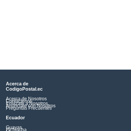
Acerca de
CodigoPostal.ec
Acerca de Nosotros
Contáctenos
Enlázate a Nosotros
Anúnciate con Nosotros
Preguntas Frecuentes
Ecuador
Guayas
Pichincha