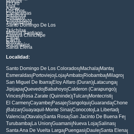
Manabí
El Oro
Loja
Azuay
Los Ríos
Esmeraldas
Imbabura
Cotopaxi
Chimborazo
Tungurahua
Santo Domingo De Los
Tsáchilas
Morona Santiago
Zamora Chinchipe
Cañar
Carchi
Bolívar
Sucumbíos
Santa Elena
Localidad:
Santo Domingo De Los Colorados
Machala
Manta
|
|
|
Esmeraldas
Portoviejo
Loja
Ambato
Riobamba
Milagro
|
|
|
|
|
|
San Miguel De Ibarra
Eloy Alfaro (Duran)
Latacunga
|
|
|
Jipijapa
Quevedo
Babahoyo
Calderon (Carapungo)
|
|
|
|
Vinces
Rosa Zarate (Quininde)
Tulcan
Montecristi
|
|
|
|
El Carmen
Cayambe
Pasaje
Sangolqui
Guaranda
Chone
|
|
|
|
|
Balzar
Guayaquil-Monte Sinai
Conocoto
La Libertad
|
|
|
|
|
Valencia
Otavalo
Santa Rosa
San Jacinto De Buena Fe
|
|
|
|
Turubamba
La Union
Guamani
Nueva Loja
Salinas
|
|
|
|
|
Santa Ana De Vuelta Larga
Puengasi
Daule
Santa Elena
|
|
|
|