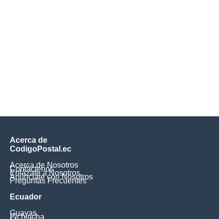
Acerca de
CodigoPostal.ec
Acerca de Nosotros
Contáctenos
Enlázate a Nosotros
Anúnciate con Nosotros
Preguntas Frecuentes
Ecuador
Guayas
Pichincha