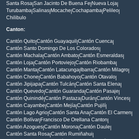
Santa Rosa
San Jacinto De Buena Fe
Nueva Loja
|
|
|
Turubamba
Salinas
Mocache
Cochapamba
Pelileo
|
|
|
|
|
Chilibulo
Canton:
Cantón Quito
Cantón Guayaquil
Cantón Cuenca
|
|
|
Cantón Santo Domingo De Los Colorados
|
Cantón Machala
Cantón Ambato
Cantón Esmeraldas
|
|
|
Cantón Loja
Cantón Portoviejo
Cantón Riobamba
|
|
|
Cantón Manta
Cantón Latacunga
Ibarra
Cantón Milagro
|
|
|
|
Cantón Chone
Cantón Babahoyo
Cantón Otavalo
|
|
|
Cantón Jipijapa
Cantón Tulcán
Cantón Santa Elena
|
|
|
Cantón Quevedo
Cantón Guaranda
Cantón Pasaje
|
|
|
Cantón Quinindé
Cantón Pastaza
Durán
Cantón Vinces
|
|
|
|
Cantón Cayambe
Cantón Mejía
Cantón Pujilí
|
|
|
Cantón Lago Agrio
Cantón Santa Ana
Cantón El Carmen
|
|
|
Cantón Bolívar
Francisco De Orellana Canton
|
|
Cantón Azogues
Cantón Morona
Cantón Daule
|
|
|
Cantón Santa Rosa
Cantón Rumiñahui
|
|