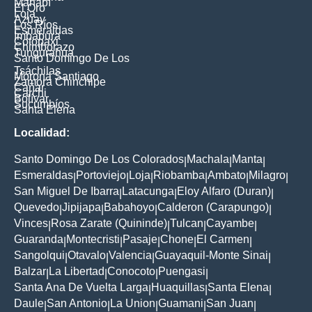
Manabí
El Oro
Loja
Azuay
Los Ríos
Esmeraldas
Imbabura
Cotopaxi
Chimborazo
Tungurahua
Santo Domingo De Los
Tsáchilas
Morona Santiago
Zamora Chinchipe
Cañar
Carchi
Bolívar
Sucumbíos
Santa Elena
Localidad:
Santo Domingo De Los Colorados
Machala
Manta
|
|
|
Esmeraldas
Portoviejo
Loja
Riobamba
Ambato
Milagro
|
|
|
|
|
|
San Miguel De Ibarra
Latacunga
Eloy Alfaro (Duran)
|
|
|
Quevedo
Jipijapa
Babahoyo
Calderon (Carapungo)
|
|
|
|
Vinces
Rosa Zarate (Quininde)
Tulcan
Cayambe
|
|
|
|
Guaranda
Montecristi
Pasaje
Chone
El Carmen
|
|
|
|
|
Sangolqui
Otavalo
Valencia
Guayaquil-Monte Sinai
|
|
|
|
Balzar
La Libertad
Conocoto
Puengasi
|
|
|
|
Santa Ana De Vuelta Larga
Huaquillas
Santa Elena
|
|
|
Daule
San Antonio
La Union
Guamani
San Juan
|
|
|
|
|