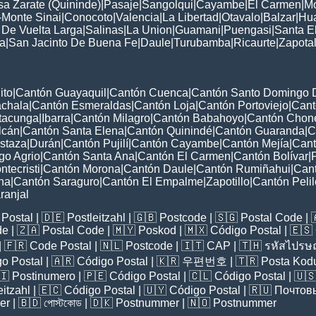
a Zarate (Quininde)
|
Pasaje
|
Sangolqui
|
Cayambe
|
El Carmen
|
Mo
-Monte Sinai
|
Conocoto
|
Valencia
|
La Libertad
|
Otavalo
|
Balzar
|
Hua
 De Vuelta Larga
|
Salinas
|
La Union
|
Guamani
|
Puengasi
|
Santa E
a
|
San Jacinto De Buena Fe
|
Daule
|
Turubamba
|
Ricaurte
|
Zapota
ito
|
Cantón Guayaquil
|
Cantón Cuenca
|
Cantón Santo Domingo 
chala
|
Cantón Esmeraldas
|
Cantón Loja
|
Cantón Portoviejo
|
Cant
tacunga
|
Ibarra
|
Cantón Milagro
|
Cantón Babahoyo
|
Cantón Chon
lcán
|
Cantón Santa Elena
|
Cantón Quinindé
|
Cantón Guaranda
|
C
staza
|
Durán
|
Cantón Pujilí
|
Cantón Cayambe
|
Cantón Mejía
|
Cant
go Agrio
|
Cantón Santa Ana
|
Cantón El Carmen
|
Cantón Bolívar
|
tecristi
|
Cantón Morona
|
Cantón Daule
|
Cantón Rumiñahui
|
Can
na
|
Cantón Saraguro
|
Cantón El Empalme
|
Zapotillo
|
Cantón Peli
ranjal
Postal
| 🇩🇪
Postleitzahl
| 🇬🇧
Postcode
| 🇸🇬
Postal Code
| 
de
| 🇿🇦
Postal Code
| 🇲🇾
Poskod
| 🇲🇽
Código Postal
| 🇪🇸
| 🇫🇷
Code Postal
| 🇳🇱
Postcode
| 🇮🇹
CAP
| 🇹🇭
รหัสไปรษณ
o Postal
| 🇦🇷
Código Postal
| 🇰🇷
우편번호
| 🇹🇷
Posta Kod
🇮
Postinumero
| 🇵🇪
Código Postal
| 🇨🇱
Código Postal
| 🇺
eitzahl
| 🇪🇨
Código Postal
| 🇺🇾
Código Postal
| 🇷🇺
Почтов
er
| 🇧🇩
পোস্টকোড
| 🇩🇰
Postnummer
| 🇳🇴
Postnummer