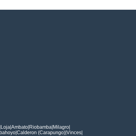
|
Loja
|
Ambato
|
Riobamba
|
Milagro
|
bahoyo
|
Calderon (Carapungo)
|
Vinces
|