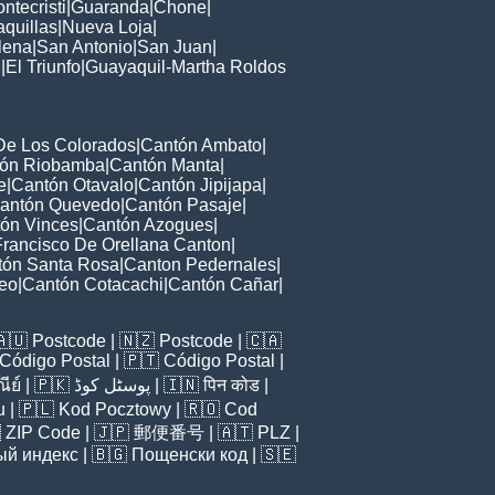
ntecristi
|
Guaranda
|
Chone
|
quillas
|
Nueva Loja
|
lena
|
San Antonio
|
San Juan
|
l
|
El Triunfo
|
Guayaquil-Martha Roldos
De Los Colorados
|
Cantón Ambato
|
ón Riobamba
|
Cantón Manta
|
e
|
Cantón Otavalo
|
Cantón Jipijapa
|
antón Quevedo
|
Cantón Pasaje
|
ón Vinces
|
Cantón Azogues
|
Francisco De Orellana Canton
|
tón Santa Rosa
|
Canton Pedernales
|
leo
|
Cantón Cotacachi
|
Cantón Cañar
|
🇦🇺
Postcode
| 🇳🇿
Postcode
| 🇨🇦
Código Postal
| 🇵🇹
Código Postal
|
ีย์
| 🇵🇰
پوسٹل کوڈ
| 🇮🇳
पिन कोड
|
u
| 🇵🇱
Kod Pocztowy
| 🇷🇴
Cod

ZIP Code
| 🇯🇵
郵便番号
| 🇦🇹
PLZ
|
ый индекс
| 🇧🇬
Пощенски код
| 🇸🇪