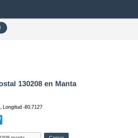
H
a
ostal 130208 en Manta
1, Longitud -80.7127
Copiar