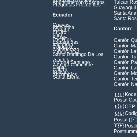
Tulcan
|
Ros
Anúnciate con Nosotros
Preguntas Frecuentes
Guayaquil
Santa Ana
Ecuador
Santa Ros
Guayas
Pichincha
Canton:
Manabí
El Oro
Loja
Azuay
Los Ríos
Cantón Qu
Esmeraldas
Imbabura
Cantón Ma
Cotopaxi
Chimborazo
Cantón La
Tungurahua
Santo Domingo De Los
Cantón Tu
Tsáchilas
Morona Santiago
Cantón Pa
Zamora Chinchipe
Cañar
Cantón La
Carchi
Bolívar
Cantón Mon
Sucumbíos
Santa Elena
Cantón Te
Cantón Na
🇵🇭
Kode 
Postal Co
🇧🇷
CEP
🇨🇴
Códig
Poștal
| 
🇨🇭
Postl
Postnumm