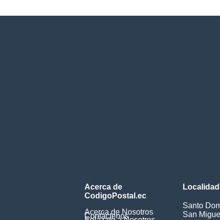
Acerca de
Localidad
CodigoPostal.ec
Santo Dom
Acerca de Nosotros
San Miguel
Contáctenos
Enlázate a Nosotros