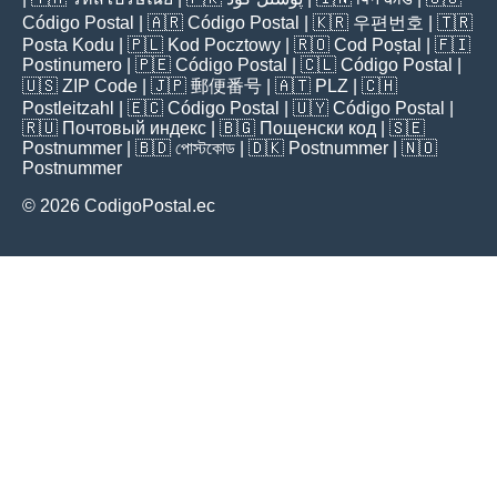
Código Postal
| 🇦🇷
Código Postal
| 🇰🇷
우편번호
| 🇹🇷
Posta Kodu
| 🇵🇱
Kod Pocztowy
| 🇷🇴
Cod Poștal
| 🇫🇮
Postinumero
| 🇵🇪
Código Postal
| 🇨🇱
Código Postal
|
🇺🇸
ZIP Code
| 🇯🇵
郵便番号
| 🇦🇹
PLZ
| 🇨🇭
Postleitzahl
| 🇪🇨
Código Postal
| 🇺🇾
Código Postal
|
🇷🇺
Почтовый индекс
| 🇧🇬
Пощенски код
| 🇸🇪
Postnummer
| 🇧🇩
পোস্টকোড
| 🇩🇰
Postnummer
| 🇳🇴
Postnummer
© 2026 CodigoPostal.ec