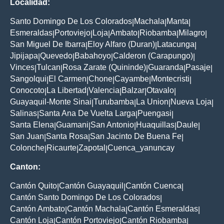
Localidad:
Santo Domingo De Los Colorados
Machala
Manta
|
|
|
Esmeraldas
Portoviejo
Loja
Ambato
Riobamba
Milagro
|
|
|
|
|
|
San Miguel De Ibarra
Eloy Alfaro (Duran)
Latacunga
|
|
|
Jipijapa
Quevedo
Babahoyo
Calderon (Carapungo)
|
|
|
|
Vinces
Tulcan
Rosa Zarate (Quininde)
Guaranda
Pasaje
|
|
|
|
|
Sangolqui
El Carmen
Chone
Cayambe
Montecristi
|
|
|
|
|
Conocoto
La Libertad
Valencia
Balzar
Otavalo
|
|
|
|
|
Guayaquil-Monte Sinai
Turubamba
La Union
Nueva Loja
|
|
|
|
Salinas
Santa Ana De Vuelta Larga
Puengasi
|
|
|
Santa Elena
Guamani
San Antonio
Huaquillas
Daule
|
|
|
|
|
San Juan
Santa Rosa
San Jacinto De Buena Fe
|
|
|
Colonche
Ricaurte
Zapotal
Cuenca_yanuncay
|
|
|
Canton:
Cantón Quito
Cantón Guayaquil
Cantón Cuenca
|
|
|
Cantón Santo Domingo De Los Colorados
|
Cantón Ambato
Cantón Machala
Cantón Esmeraldas
|
|
|
Cantón Loja
Cantón Portoviejo
Cantón Riobamba
|
|
|