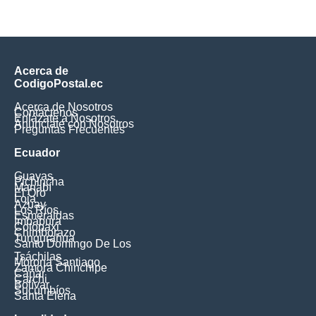
Acerca de
CodigoPostal.ec
Acerca de Nosotros
Contáctenos
Enlázate a Nosotros
Anúnciate con Nosotros
Preguntas Frecuentes
Ecuador
Guayas
Pichincha
Manabí
El Oro
Loja
Azuay
Los Ríos
Esmeraldas
Imbabura
Cotopaxi
Chimborazo
Tungurahua
Santo Domingo De Los
Tsáchilas
Morona Santiago
Zamora Chinchipe
Cañar
Carchi
Bolívar
Sucumbíos
Santa Elena