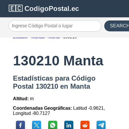
🇪🇨 CodigoPostal.ec
SEARC
Ingrese Código Postal o lugar
Ecuador
Manabí
Manta
130210
130210 Manta
Estadísticas para Código
Postal 130210 en Manta
Altitud:
m
Coordenadas Geográficas:
Latitud -0.9621,
Longitud -80.7127