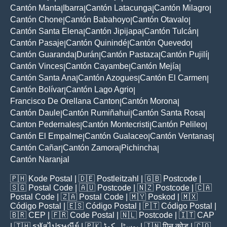
Cantón Manta
Ibarra
Cantón Latacunga
Cantón Milagro
|
|
|
|
Cantón Chone
Cantón Babahoyo
Cantón Otavalo
|
|
|
Cantón Santa Elena
Cantón Jipijapa
Cantón Tulcán
|
|
|
Cantón Pasaje
Cantón Quinindé
Cantón Quevedo
|
|
|
Cantón Guaranda
Durán
Cantón Pastaza
Cantón Pujilí
|
|
|
|
Cantón Vinces
Cantón Cayambe
Cantón Mejía
|
|
|
Cantón Santa Ana
Cantón Azogues
Cantón El Carmen
|
|
|
Cantón Bolívar
Cantón Lago Agrio
|
|
Francisco De Orellana Canton
Cantón Morona
|
|
Cantón Daule
Cantón Rumiñahui
Cantón Santa Rosa
|
|
|
Canton Pedernales
Cantón Montecristi
Cantón Pelileo
|
|
|
Cantón El Empalme
Cantón Gualaceo
Cantón Ventanas
|
|
|
Cantón Cañar
Cantón Zamora
Pichincha
|
|
|
Cantón Naranjal
🇵🇭
Kode Postal
| 🇩🇪
Postleitzahl
| 🇬🇧
Postcode
|
🇸🇬
Postal Code
| 🇦🇺
Postcode
| 🇳🇿
Postcode
| 🇨🇦
Postal Code
| 🇿🇦
Postal Code
| 🇲🇾
Poskod
| 🇲🇽
Código Postal
| 🇪🇸
Código Postal
| 🇵🇹
Código Postal
|
🇧🇷
CEP
| 🇫🇷
Code Postal
| 🇳🇱
Postcode
| 🇮🇹
CAP
| 🇹🇭
รหัสไปรษณีย์
| 🇵🇰
پوسٹل کوڈ
| 🇮🇳
पिन कोड
| 🇨🇴