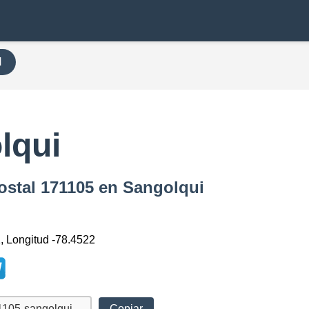
H
lqui
ostal 171105 en Sangolqui
1, Longitud -78.4522
Copiar