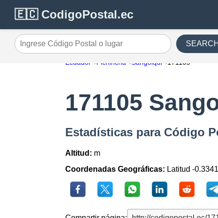
🇪🇨 CodigoPostal.ec
SEARC
Ingrese Código Postal o lugar
Ecuador
Pichincha
Sangolqui
171105
171105 Sango
Estadísticas para Código P
Altitud:
m
Coordenadas Geográficas:
Latitud -0.334
Compartir página: