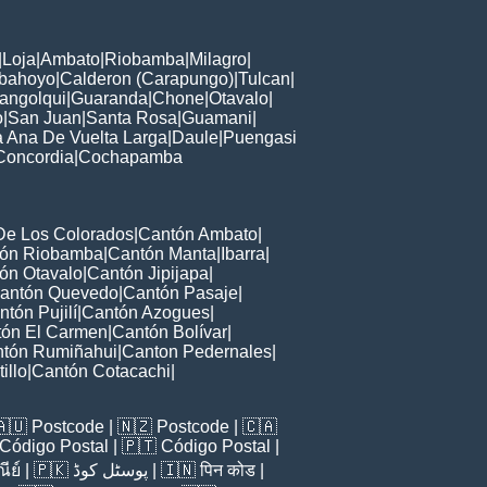
|
Loja
|
Ambato
|
Riobamba
|
Milagro
|
bahoyo
|
Calderon (Carapungo)
|
Tulcan
|
angolqui
|
Guaranda
|
Chone
|
Otavalo
|
o
|
San Juan
|
Santa Rosa
|
Guamani
|
 Ana De Vuelta Larga
|
Daule
|
Puengasi
Concordia
|
Cochapamba
De Los Colorados
|
Cantón Ambato
|
ón Riobamba
|
Cantón Manta
|
Ibarra
|
ón Otavalo
|
Cantón Jipijapa
|
antón Quevedo
|
Cantón Pasaje
|
ntón Pujilí
|
Cantón Azogues
|
ón El Carmen
|
Cantón Bolívar
|
tón Rumiñahui
|
Canton Pedernales
|
illo
|
Cantón Cotacachi
|
🇦🇺
Postcode
| 🇳🇿
Postcode
| 🇨🇦
Código Postal
| 🇵🇹
Código Postal
|
ีย์
| 🇵🇰
پوسٹل کوڈ
| 🇮🇳
पिन कोड
|