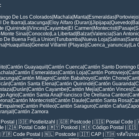
:
ingo De Los Colorados
|
Machala
|
Manta
|
Esmeraldas
|
Portoviejo
 De Ibarra
|
Latacunga
|
Eloy Alfaro (Duran)
|
Jipijapa
|
Quevedo
|
Ba
e (Quininde)
|
Vinces
|
Cayambe
|
El Carmen
|
Montecristi
|
Pasaje
|
S
-Monte Sinai
|
Conocoto
|
La Libertad
|
Balzar
|
Valencia
|
San Antoni
to De Buena Fe
|
La Union
|
Turubamba
|
Nueva Loja
|
Salinas
|
Santa
na
|
Huaquillas
|
General Villamil (Playas)
|
Cuenca_yanuncay
|
La 
ito
|
Cantón Guayaquil
|
Cantón Cuenca
|
Cantón Santo Domingo 
chala
|
Cantón Esmeraldas
|
Cantón Loja
|
Cantón Portoviejo
|
Cant
tacunga
|
Cantón Milagro
|
Cantón Babahoyo
|
Cantón Chone
|
Cant
lcán
|
Cantón Santa Elena
|
Cantón Quinindé
|
Cantón Guaranda
|
C
staza
|
Durán
|
Cantón Cayambe
|
Cantón Mejía
|
Cantón Vinces
|
Ca
go Agrio
|
Cantón Santa Ana
|
Francisco De Orellana Canton
|
Cant
orona
|
Cantón Montecristi
|
Cantón Daule
|
Cantón Santa Rosa
|
Can
 Empalme
|
Cantón Pelileo
|
Cantón Saraguro
|
Cantón Cañar
|
Zapot
ranjal
|
Cantón Zamora
Postal
| 🇩🇪
Postleitzahl
| 🇬🇧
Postcode
| 🇸🇬
Postal Code
| 
de
| 🇿🇦
Postal Code
| 🇲🇾
Poskod
| 🇲🇽
Código Postal
| 🇪🇸
| 🇫🇷
Code Postal
| 🇳🇱
Postcode
| 🇮🇹
CAP
| 🇹🇭
รหัสไปรษณ