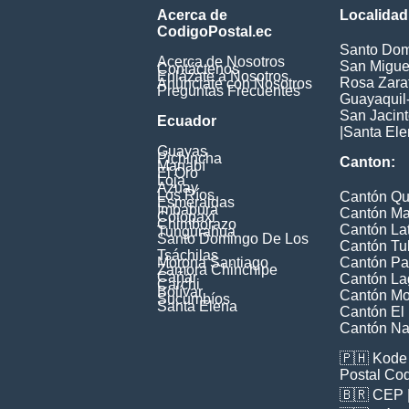
Acerca de
Localidad
CodigoPostal.ec
Santo Dom
Acerca de Nosotros
San Miguel
Contáctenos
Enlázate a Nosotros
Rosa Zarat
Anúnciate con Nosotros
Preguntas Frecuentes
Guayaquil
San Jacin
Ecuador
|
Santa Ele
Guayas
Pichincha
Canton:
Manabí
El Oro
Loja
Azuay
Los Ríos
Cantón Qu
Esmeraldas
Imbabura
Cantón Ma
Cotopaxi
Chimborazo
Cantón La
Tungurahua
Santo Domingo De Los
Cantón Tu
Tsáchilas
Morona Santiago
Cantón Pa
Zamora Chinchipe
Cañar
Cantón La
Carchi
Bolívar
Cantón M
Sucumbíos
Santa Elena
Cantón El
Cantón Na
🇵🇭
Kode 
Postal Co
🇧🇷
CEP