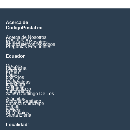
Acerca de
CodigoPostal.ec
Acerca de Nosotros
Contáctenos
Enlázate a Nosotros
Anúnciate con Nosotros
Preguntas Frecuentes
Ecuador
Guayas
Pichincha
Manabí
El Oro
Loja
Los Ríos
Azuay
Esmeraldas
Imbabura
Cotopaxi
Chimborazo
Tungurahua
Santo Domingo De Los
Tsáchilas
Morona Santiago
Zamora Chinchipe
Cañar
Carchi
Bolívar
Sucumbíos
Santa Elena
Localidad: