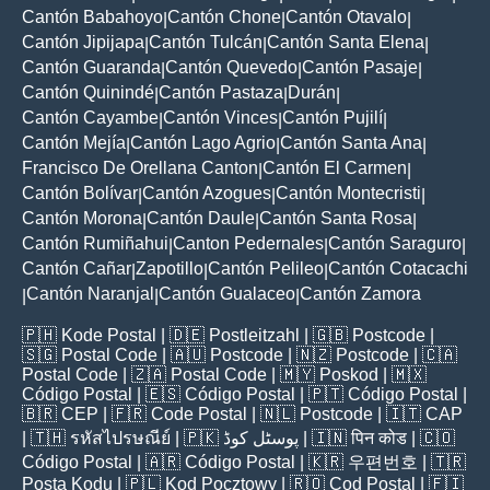
Cantón Babahoyo
Cantón Chone
Cantón Otavalo
|
|
|
Cantón Jipijapa
Cantón Tulcán
Cantón Santa Elena
|
|
|
Cantón Guaranda
Cantón Quevedo
Cantón Pasaje
|
|
|
Cantón Quinindé
Cantón Pastaza
Durán
|
|
|
Cantón Cayambe
Cantón Vinces
Cantón Pujilí
|
|
|
Cantón Mejía
Cantón Lago Agrio
Cantón Santa Ana
|
|
|
Francisco De Orellana Canton
Cantón El Carmen
|
|
Cantón Bolívar
Cantón Azogues
Cantón Montecristi
|
|
|
Cantón Morona
Cantón Daule
Cantón Santa Rosa
|
|
|
Cantón Rumiñahui
Canton Pedernales
Cantón Saraguro
|
|
|
Cantón Cañar
Zapotillo
Cantón Pelileo
Cantón Cotacachi
|
|
|
Cantón Naranjal
Cantón Gualaceo
Cantón Zamora
|
|
|
🇵🇭
Kode Postal
| 🇩🇪
Postleitzahl
| 🇬🇧
Postcode
|
🇸🇬
Postal Code
| 🇦🇺
Postcode
| 🇳🇿
Postcode
| 🇨🇦
Postal Code
| 🇿🇦
Postal Code
| 🇲🇾
Poskod
| 🇲🇽
Código Postal
| 🇪🇸
Código Postal
| 🇵🇹
Código Postal
|
🇧🇷
CEP
| 🇫🇷
Code Postal
| 🇳🇱
Postcode
| 🇮🇹
CAP
| 🇹🇭
รหัสไปรษณีย์
| 🇵🇰
پوسٹل کوڈ
| 🇮🇳
पिन कोड
| 🇨🇴
Código Postal
| 🇦🇷
Código Postal
| 🇰🇷
우편번호
| 🇹🇷
Posta Kodu
| 🇵🇱
Kod Pocztowy
| 🇷🇴
Cod Poștal
| 🇫🇮