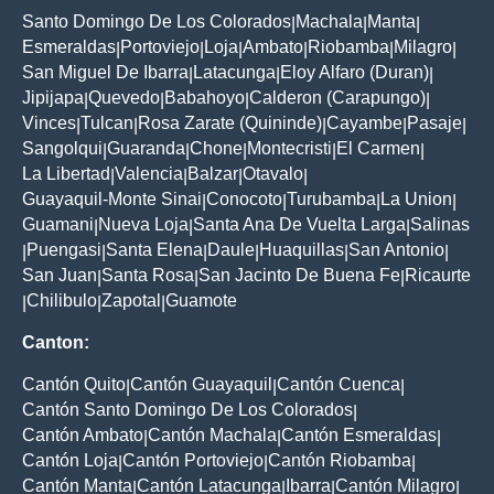
Santo Domingo De Los Colorados
Machala
Manta
|
|
|
Esmeraldas
Portoviejo
Loja
Ambato
Riobamba
Milagro
|
|
|
|
|
|
San Miguel De Ibarra
Latacunga
Eloy Alfaro (Duran)
|
|
|
Jipijapa
Quevedo
Babahoyo
Calderon (Carapungo)
|
|
|
|
Vinces
Tulcan
Rosa Zarate (Quininde)
Cayambe
Pasaje
|
|
|
|
|
Sangolqui
Guaranda
Chone
Montecristi
El Carmen
|
|
|
|
|
La Libertad
Valencia
Balzar
Otavalo
|
|
|
|
Guayaquil-Monte Sinai
Conocoto
Turubamba
La Union
|
|
|
|
Guamani
Nueva Loja
Santa Ana De Vuelta Larga
Salinas
|
|
|
Puengasi
Santa Elena
Daule
Huaquillas
San Antonio
|
|
|
|
|
|
San Juan
Santa Rosa
San Jacinto De Buena Fe
Ricaurte
|
|
|
Chilibulo
Zapotal
Guamote
|
|
|
Canton:
Cantón Quito
Cantón Guayaquil
Cantón Cuenca
|
|
|
Cantón Santo Domingo De Los Colorados
|
Cantón Ambato
Cantón Machala
Cantón Esmeraldas
|
|
|
Cantón Loja
Cantón Portoviejo
Cantón Riobamba
|
|
|
Cantón Manta
Cantón Latacunga
Ibarra
Cantón Milagro
|
|
|
|