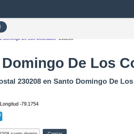
H
o Domingo De Los Colorados
230208
 Domingo De Los C
Postal 230208 en Santo Domingo De Lo
 Longitud -79.1754
Copiar