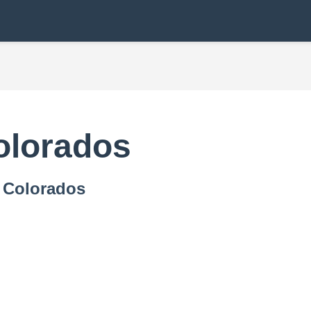
olorados
s Colorados