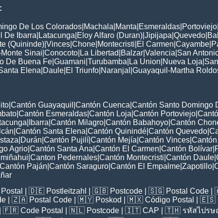
:
ingo De Los Colorados
|
Machala
|
Manta
|
Esmeraldas
|
Portoviejo
 De Ibarra
|
Latacunga
|
Eloy Alfaro (Duran)
|
Jipijapa
|
Quevedo
|
Ba
e (Quininde)
|
Vinces
|
Chone
|
Montecristi
|
El Carmen
|
Cayambe
|
P
-Monte Sinai
|
Conocoto
|
La Libertad
|
Balzar
|
Valencia
|
San Antoni
to De Buena Fe
|
Guamani
|
Turubamba
|
La Union
|
Nueva Loja
|
San
Santa Elena
|
Daule
|
El Triunfo
|
Naranjal
|
Guayaquil-Martha Roldo
ito
|
Cantón Guayaquil
|
Cantón Cuenca
|
Cantón Santo Domingo 
mbato
|
Cantón Esmeraldas
|
Cantón Loja
|
Cantón Portoviejo
|
Cant
tacunga
|
Ibarra
|
Cantón Milagro
|
Cantón Babahoyo
|
Cantón Chon
lcán
|
Cantón Santa Elena
|
Cantón Quinindé
|
Cantón Quevedo
|
Ca
staza
|
Durán
|
Cantón Pujilí
|
Cantón Mejía
|
Cantón Vinces
|
Cantón
go Agrio
|
Cantón Santa Ana
|
Cantón El Carmen
|
Cantón Bolívar
|
miñahui
|
Canton Pedernales
|
Cantón Montecristi
|
Cantón Daule
|
Cantón Paján
|
Cantón Saraguro
|
Cantón El Empalme
|
Zapotillo
|
ñar
Postal
| 🇩🇪
Postleitzahl
| 🇬🇧
Postcode
| 🇸🇬
Postal Code
| 
de
| 🇿🇦
Postal Code
| 🇲🇾
Poskod
| 🇲🇽
Código Postal
| 🇪🇸
| 🇫🇷
Code Postal
| 🇳🇱
Postcode
| 🇮🇹
CAP
| 🇹🇭
รหัสไปรษณ