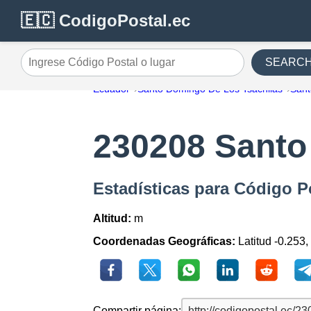
🇪🇨 CodigoPostal.ec
SEARC
Ingrese Código Postal o lugar
Ecuador
Santo Domingo De Los Tsáchilas
Sant
230208 Santo
Estadísticas para Código 
Altitud:
m
Coordenadas Geográficas:
Latitud -0.253,
Compartir página: