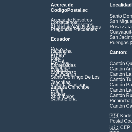
Acerca de
Localidad
CodigoPostal.ec
Santo Dom
Acerca de Nosotros
San Miguel
Contáctenos
Enlázate a Nosotros
Rosa Zarat
Anúnciate con Nosotros
Preguntas Frecuentes
Guayaquil
San Jacin
Ecuador
Puengasi
|
Guayas
Pichincha
Canton:
Manabí
El Oro
Loja
Azuay
Los Ríos
Cantón Qu
Esmeraldas
Imbabura
Cantón A
Cotopaxi
Chimborazo
Cantón La
Tungurahua
Santo Domingo De Los
Cantón Tu
Tsáchilas
Morona Santiago
Cantón Pa
Zamora Chinchipe
Cañar
Cantón La
Carchi
Bolívar
Cantón Ru
Sucumbíos
Santa Elena
Pichincha
|
Cantón Ca
🇵🇭
Kode 
Postal Co
🇧🇷
CEP