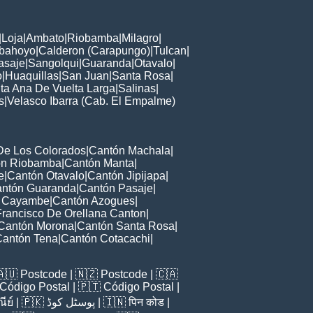
|
Loja
|
Ambato
|
Riobamba
|
Milagro
|
bahoyo
|
Calderon (Carapungo)
|
Tulcan
|
asaje
|
Sangolqui
|
Guaranda
|
Otavalo
|
o
|
Huaquillas
|
San Juan
|
Santa Rosa
|
ta Ana De Vuelta Larga
|
Salinas
|
s
|
Velasco Ibarra (Cab. El Empalme)
De Los Colorados
|
Cantón Machala
|
ón Riobamba
|
Cantón Manta
|
e
|
Cantón Otavalo
|
Cantón Jipijapa
|
ntón Guaranda
|
Cantón Pasaje
|
 Cayambe
|
Cantón Azogues
|
Francisco De Orellana Canton
|
Cantón Morona
|
Cantón Santa Rosa
|
Cantón Tena
|
Cantón Cotacachi
|
🇦🇺
Postcode
| 🇳🇿
Postcode
| 🇨🇦
Código Postal
| 🇵🇹
Código Postal
|
ีย์
| 🇵🇰
پوسٹل کوڈ
| 🇮🇳
पिन कोड
|