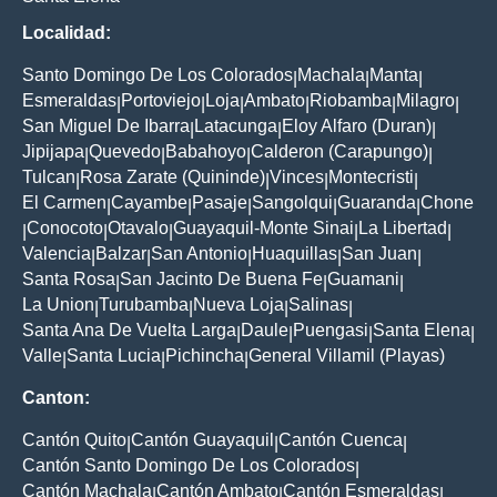
Localidad:
Santo Domingo De Los Colorados
Machala
Manta
|
|
|
Esmeraldas
Portoviejo
Loja
Ambato
Riobamba
Milagro
|
|
|
|
|
|
San Miguel De Ibarra
Latacunga
Eloy Alfaro (Duran)
|
|
|
Jipijapa
Quevedo
Babahoyo
Calderon (Carapungo)
|
|
|
|
Tulcan
Rosa Zarate (Quininde)
Vinces
Montecristi
|
|
|
|
El Carmen
Cayambe
Pasaje
Sangolqui
Guaranda
Chone
|
|
|
|
|
Conocoto
Otavalo
Guayaquil-Monte Sinai
La Libertad
|
|
|
|
|
Valencia
Balzar
San Antonio
Huaquillas
San Juan
|
|
|
|
|
Santa Rosa
San Jacinto De Buena Fe
Guamani
|
|
|
La Union
Turubamba
Nueva Loja
Salinas
|
|
|
|
Santa Ana De Vuelta Larga
Daule
Puengasi
Santa Elena
|
|
|
|
Valle
Santa Lucia
Pichincha
General Villamil (Playas)
|
|
|
Canton:
Cantón Quito
Cantón Guayaquil
Cantón Cuenca
|
|
|
Cantón Santo Domingo De Los Colorados
|
Cantón Machala
Cantón Ambato
Cantón Esmeraldas
|
|
|