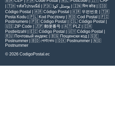
🇧🇷
CEP
| 🇫🇷
Code Postal
| 🇳🇱
Postcode
| 🇮🇹
CAP
| 🇹🇭
รหัสไปรษณีย์
| 🇵🇰
پوسٹل کوڈ
| 🇮🇳
पिन कोड
| 🇨🇴
Código Postal
| 🇦🇷
Código Postal
| 🇰🇷
우편번호
| 🇹🇷
Posta Kodu
| 🇵🇱
Kod Pocztowy
| 🇷🇴
Cod Poștal
| 🇫🇮
Postinumero
| 🇵🇪
Código Postal
| 🇨🇱
Código Postal
|
🇺🇸
ZIP Code
| 🇯🇵
郵便番号
| 🇦🇹
PLZ
| 🇨🇭
Postleitzahl
| 🇪🇨
Código Postal
| 🇺🇾
Código Postal
|
🇷🇺
Почтовый индекс
| 🇧🇬
Пощенски код
| 🇸🇪
Postnummer
| 🇧🇩
পোস্টকোড
| 🇩🇰
Postnummer
| 🇳🇴
Postnummer
© 2026 CodigoPostal.ec