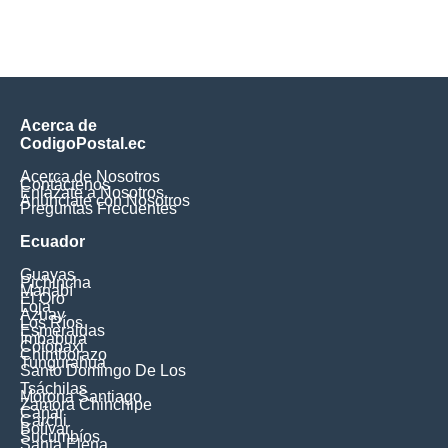
Acerca de
CodigoPostal.ec
Acerca de Nosotros
Contáctenos
Enlázate a Nosotros
Anúnciate con Nosotros
Preguntas Frecuentes
Ecuador
Guayas
Pichincha
Manabí
El Oro
Loja
Azuay
Los Ríos
Esmeraldas
Imbabura
Cotopaxi
Chimborazo
Tungurahua
Santo Domingo De Los
Tsáchilas
Morona Santiago
Zamora Chinchipe
Cañar
Carchi
Bolívar
Sucumbíos
Santa Elena