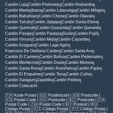
Cantón Loja
Cantón Portoviejo
Cantón Riobamba
|
|
|
Cantón Manta
Ibarra
Cantón Latacunga
Cantón Milagro
|
|
|
|
Cantón Babahoyo
Cantón Chone
Cantón Otavalo
|
|
|
Cantón Tulcán
Cantón Jipijapa
Cantón Santa Elena
|
|
|
Cantón Quinindé
Cantón Guaranda
Cantón Quevedo
|
|
|
Cantón Pasaje
Cantón Pastaza
Durán
Cantón Pujilí
|
|
|
|
Cantón Vinces
Cantón Mejía
Cantón Cayambe
|
|
|
Cantón Azogues
Cantón Lago Agrio
|
|
Francisco De Orellana Canton
Cantón Santa Ana
|
|
Cantón El Carmen
Cantón Bolívar
Canton Pedernales
|
|
|
Cantón Montecristi
Cantón Daule
Cantón Morona
|
|
|
Cantón Santa Rosa
Cantón Rumiñahui
Cantón Paján
|
|
|
Cantón El Empalme
Cantón Tena
Cantón Cañar
|
|
|
Cantón Saraguro
Zapotillo
Cantón Pelileo
|
|
|
Cantón Cotacachi
🇵🇭
Kode Postal
| 🇩🇪
Postleitzahl
| 🇬🇧
Postcode
|
🇸🇬
Postal Code
| 🇦🇺
Postcode
| 🇳🇿
Postcode
| 🇨🇦
Postal Code
| 🇿🇦
Postal Code
| 🇲🇾
Poskod
| 🇲🇽
Código Postal
| 🇪🇸
Código Postal
| 🇵🇹
Código Postal
|