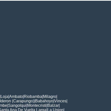
|
Loja
|
Ambato
|
Riobamba
|
Milagro
|
lderon (Carapungo)
|
Babahoyo
|
Vinces
|
mbe
|
Sangolqui
|
Montecristi
|
Balzar
|
Santa Ana De Vuelta Larga
|
La Union
|