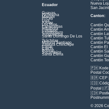
Nueva Loj
Ecuador
San Jacin
Guayas
Pichincha
Canton:
Manabí
El Oro
Loja
Azuay
Los Ríos
Cantón Qu
Esmeraldas
Imbabura
Cantón A
Cotopaxi
Chimborazo
Cantón La
Tungurahua
Santo Domingo De Los
Cantón Tu
Tsáchilas
Morona Santiago
Cantón Pa
Zamora Chinchipe
Cañar
Cantón El
Carchi
Bolívar
Cantón Sa
Sucumbíos
Santa Elena
Cantón Gu
Cantón Te
🇵🇭
Kode 
Postal Co
🇧🇷
CEP
🇨🇴
Códig
Poștal
| 
🇨🇭
Postl
Postnumm
© 2026 Co