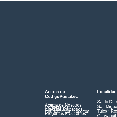
Acerca de
Localidad
CodigoPostal.ec
Santo Dom
Acerca de Nosotros
San Miguel
Contáctenos
Enlázate a Nosotros
Tulcan
|
Ros
Anúnciate con Nosotros
Preguntas Frecuentes
Guayaquil