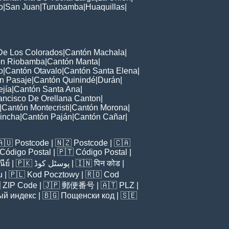
o
|
San Juan
|
Turubamba
|
Huaquillas
|
De Los Colorados
|
Cantón Machala
|
ón Riobamba
|
Cantón Manta
|
o
|
Cantón Otavalo
|
Cantón Santa Elena
|
n Pasaje
|
Cantón Quinindé
|
Durán
|
jía
|
Cantón Santa Ana
|
ancisco De Orellana Canton
|
|
Cantón Montecristi
|
Cantón Morona
|
incha
|
Cantón Paján
|
Cantón Cañar
|
🇦🇺
Postcode
| 🇳🇿
Postcode
| 🇨🇦
Código Postal
| 🇵🇹
Código Postal
|
ีย์
| 🇵🇰
پوسٹل کوڈ
| 🇮🇳
पिन कोड
|
u
| 🇵🇱
Kod Pocztowy
| 🇷🇴
Cod

ZIP Code
| 🇯🇵
郵便番号
| 🇦🇹
PLZ
|
ый индекс
| 🇧🇬
Пощенски код
| 🇸🇪