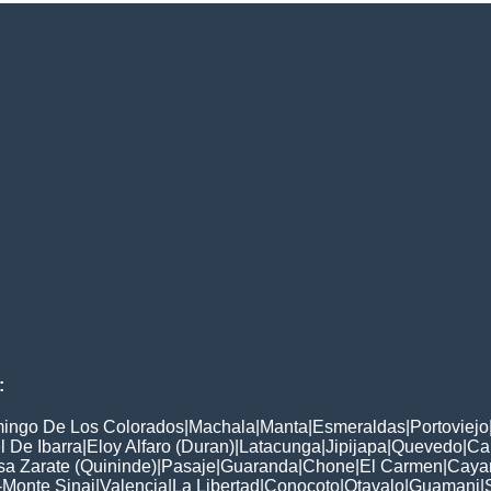
:
ingo De Los Colorados
|
Machala
|
Manta
|
Esmeraldas
|
Portoviejo
 De Ibarra
|
Eloy Alfaro (Duran)
|
Latacunga
|
Jipijapa
|
Quevedo
|
Ca
a Zarate (Quininde)
|
Pasaje
|
Guaranda
|
Chone
|
El Carmen
|
Caya
-Monte Sinai
|
Valencia
|
La Libertad
|
Conocoto
|
Otavalo
|
Guamani
|