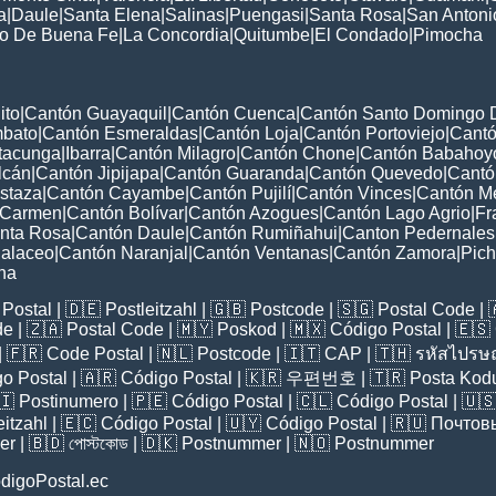
a
|
Daule
|
Santa Elena
|
Salinas
|
Puengasi
|
Santa Rosa
|
San Antoni
to De Buena Fe
|
La Concordia
|
Quitumbe
|
El Condado
|
Pimocha
ito
|
Cantón Guayaquil
|
Cantón Cuenca
|
Cantón Santo Domingo 
mbato
|
Cantón Esmeraldas
|
Cantón Loja
|
Cantón Portoviejo
|
Cant
tacunga
|
Ibarra
|
Cantón Milagro
|
Cantón Chone
|
Cantón Babahoy
lcán
|
Cantón Jipijapa
|
Cantón Guaranda
|
Cantón Quevedo
|
Cantó
staza
|
Cantón Cayambe
|
Cantón Pujilí
|
Cantón Vinces
|
Cantón Me
 Carmen
|
Cantón Bolívar
|
Cantón Azogues
|
Cantón Lago Agrio
|
Fr
nta Rosa
|
Cantón Daule
|
Cantón Rumiñahui
|
Canton Pedernales
alaceo
|
Cantón Naranjal
|
Cantón Ventanas
|
Cantón Zamora
|
Pich
na
Postal
| 🇩🇪
Postleitzahl
| 🇬🇧
Postcode
| 🇸🇬
Postal Code
| 
de
| 🇿🇦
Postal Code
| 🇲🇾
Poskod
| 🇲🇽
Código Postal
| 🇪🇸
| 🇫🇷
Code Postal
| 🇳🇱
Postcode
| 🇮🇹
CAP
| 🇹🇭
รหัสไปรษณ
o Postal
| 🇦🇷
Código Postal
| 🇰🇷
우편번호
| 🇹🇷
Posta Kod
🇮
Postinumero
| 🇵🇪
Código Postal
| 🇨🇱
Código Postal
| 🇺
eitzahl
| 🇪🇨
Código Postal
| 🇺🇾
Código Postal
| 🇷🇺
Почтов
er
| 🇧🇩
পোস্টকোড
| 🇩🇰
Postnummer
| 🇳🇴
Postnummer
digoPostal.ec