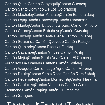
Cantón Quito
Cantón Guayaquil
Cantón Cuenca
|
|
|
Cantón Santo Domingo De Los Colorados
|
Cantón Machala
Cantón Ambato
Cantón Esmeraldas
|
|
|
Cantón Loja
Cantón Portoviejo
Cantón Riobamba
|
|
|
Cantón Manta
Cantón Latacunga
Ibarra
Cantón Milagro
|
|
|
|
Cantón Chone
Cantón Babahoyo
Cantón Otavalo
|
|
|
Cantón Tulcán
Cantón Santa Elena
Cantón Jipijapa
|
|
|
Cantón Guaranda
Cantón Quevedo
Cantón Pasaje
|
|
|
Cantón Quinindé
Cantón Pastaza
Durán
|
|
|
Cantón Cayambe
Cantón Vinces
Cantón Pujilí
|
|
|
Cantón Mejía
Cantón Santa Ana
Cantón El Carmen
|
|
|
Francisco De Orellana Canton
Cantón Bolívar
|
|
Cantón Azogues
Cantón Lago Agrio
Cantón Morona
|
|
|
Cantón Daule
Cantón Santa Rosa
Cantón Rumiñahui
|
|
|
Canton Pedernales
Cantón Montecristi
Cantón Naranjal
|
|
|
Cantón Gualaceo
Cantón Ventanas
Cantón Zamora
|
|
|
Pichincha
Cantón Paján
Cantón El Empalme
|
|
|
Cantón Saraguro
🇵🇭
Kode Postal
| 🇩🇪
Postleitzahl
| 🇬🇧
Postcode
|