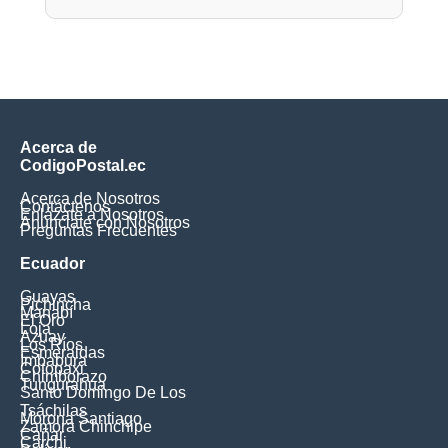
Acerca de
CodigoPostal.ec
Acerca de Nosotros
Contáctenos
Enlázate a Nosotros
Anúnciate con Nosotros
Preguntas Frecuentes
Ecuador
Guayas
Pichincha
Manabí
El Oro
Loja
Azuay
Los Ríos
Esmeraldas
Imbabura
Cotopaxi
Chimborazo
Tungurahua
Santo Domingo De Los
Tsáchilas
Morona Santiago
Zamora Chinchipe
Cañar
Carchi