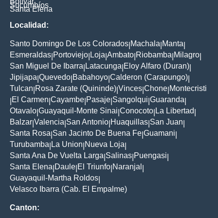
Bolívar
Sucumbíos
Santa Elena
Localidad:
Santo Domingo De Los Colorados
Machala
Manta
|
|
|
Esmeraldas
Portoviejo
Loja
Ambato
Riobamba
Milagro
|
|
|
|
|
|
San Miguel De Ibarra
Latacunga
Eloy Alfaro (Duran)
|
|
|
Jipijapa
Quevedo
Babahoyo
Calderon (Carapungo)
|
|
|
|
Tulcan
Rosa Zarate (Quininde)
Vinces
Chone
Montecristi
|
|
|
|
El Carmen
Cayambe
Pasaje
Sangolqui
Guaranda
|
|
|
|
|
|
Otavalo
Guayaquil-Monte Sinai
Conocoto
La Libertad
|
|
|
|
Balzar
Valencia
San Antonio
Huaquillas
San Juan
|
|
|
|
|
Santa Rosa
San Jacinto De Buena Fe
Guamani
|
|
|
Turubamba
La Union
Nueva Loja
|
|
|
Santa Ana De Vuelta Larga
Salinas
Puengasi
|
|
|
Santa Elena
Daule
El Triunfo
Naranjal
|
|
|
|
Guayaquil-Martha Roldos
|
Velasco Ibarra (Cab. El Empalme)
Canton: