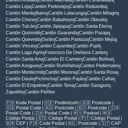
|
|
|
Cantón Loja
Cantón Portoviejo
Cantón Riobamba
|
|
|
Cantón Manta
Ibarra
Cantón Latacunga
Cantón Milagro
|
|
|
|
Cantón Chone
Cantón Babahoyo
Cantón Otavalo
|
|
|
Cantón Tulcán
Cantón Jipijapa
Cantón Santa Elena
|
|
|
Cantón Quinindé
Cantón Guaranda
Cantón Pasaje
|
|
|
Cantón Quevedo
Durán
Cantón Pastaza
Cantón Mejía
|
|
|
|
Cantón Vinces
Cantón Cayambe
Cantón Pujilí
|
|
|
Cantón Lago Agrio
Francisco De Orellana Canton
|
|
Cantón Santa Ana
Cantón El Carmen
Cantón Bolívar
|
|
|
Cantón Azogues
Cantón Rumiñahui
Canton Pedernales
|
|
|
Cantón Montecristi
Cantón Morona
Cantón Santa Rosa
|
|
|
Cantón Daule
Pichincha
Cantón Paján
Cantón Cañar
|
|
|
|
Cantón El Empalme
Cantón Tena
Cantón Saraguro
|
|
|
Zapotillo
Cantón Pelileo
|
🇵🇭
Kode Postal
| 🇩🇪
Postleitzahl
| 🇬🇧
Postcode
|
🇸🇬
Postal Code
| 🇦🇺
Postcode
| 🇳🇿
Postcode
| 🇨🇦
Postal Code
| 🇿🇦
Postal Code
| 🇲🇾
Poskod
| 🇲🇽
Código Postal
| 🇪🇸
Código Postal
| 🇵🇹
Código Postal
|
🇧🇷
CEP
| 🇫🇷
Code Postal
| 🇳🇱
Postcode
| 🇮🇹
CAP