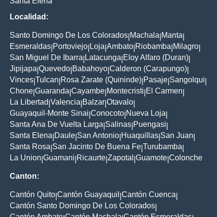
Santa Elena
Localidad:
Santo Domingo De Los Colorados
Machala
Manta
|
|
|
Esmeraldas
Portoviejo
Loja
Ambato
Riobamba
Milagro
|
|
|
|
|
|
San Miguel De Ibarra
Latacunga
Eloy Alfaro (Duran)
|
|
|
Jipijapa
Quevedo
Babahoyo
Calderon (Carapungo)
|
|
|
|
Vinces
Tulcan
Rosa Zarate (Quininde)
Pasaje
Sangolqui
|
|
|
|
|
Chone
Guaranda
Cayambe
Montecristi
El Carmen
|
|
|
|
|
La Libertad
Valencia
Balzar
Otavalo
|
|
|
|
Guayaquil-Monte Sinai
Conocoto
Nueva Loja
|
|
|
Santa Ana De Vuelta Larga
Salinas
Puengasi
|
|
|
Santa Elena
Daule
San Antonio
Huaquillas
San Juan
|
|
|
|
|
Santa Rosa
San Jacinto De Buena Fe
Turubamba
|
|
|
La Union
Guamani
Ricaurte
Zapotal
Guamote
Colonche
|
|
|
|
|
Canton:
Cantón Quito
Cantón Guayaquil
Cantón Cuenca
|
|
|
Cantón Santo Domingo De Los Colorados
|
Cantón Ambato
Cantón Machala
Cantón Esmeraldas