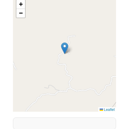
+
−
Leaflet