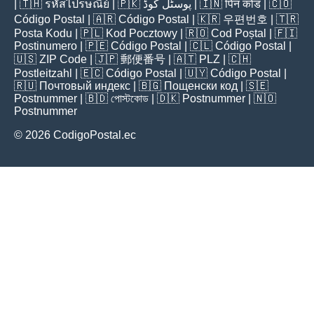
| 🇹🇭
รหัสไปรษณีย์
| 🇵🇰
پوسٹل کوڈ
| 🇮🇳
पिन कोड
| 🇨🇴
Código Postal
| 🇦🇷
Código Postal
| 🇰🇷
우편번호
| 🇹🇷
Posta Kodu
| 🇵🇱
Kod Pocztowy
| 🇷🇴
Cod Poștal
| 🇫🇮
Postinumero
| 🇵🇪
Código Postal
| 🇨🇱
Código Postal
|
🇺🇸
ZIP Code
| 🇯🇵
郵便番号
| 🇦🇹
PLZ
| 🇨🇭
Postleitzahl
| 🇪🇨
Código Postal
| 🇺🇾
Código Postal
|
🇷🇺
Почтовый индекс
| 🇧🇬
Пощенски код
| 🇸🇪
Postnummer
| 🇧🇩
পোস্টকোড
| 🇩🇰
Postnummer
| 🇳🇴
Postnummer
© 2026 CodigoPostal.ec