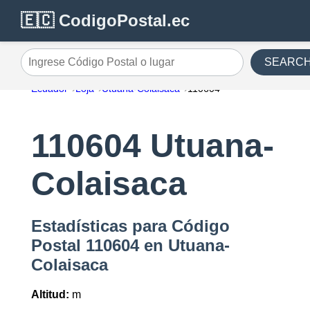
🇪🇨 CodigoPostal.ec
SEARC
Ingrese Código Postal o lugar
Ecuador
Loja
Utuana-Colaisaca
110604
110604 Utuana-
Colaisaca
Estadísticas para Código
Postal 110604 en Utuana-
Colaisaca
Altitud:
m