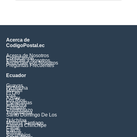
Acerca de
CodigoPostal.ec
Acerca de Nosotros
Contáctenos
Enlázate a Nosotros
Anúnciate con Nosotros
Preguntas Frecuentes
Ecuador
Guayas
Pichincha
Manabí
El Oro
Loja
Azuay
Los Ríos
Esmeraldas
Imbabura
Cotopaxi
Chimborazo
Tungurahua
Santo Domingo De Los
Tsáchilas
Morona Santiago
Zamora Chinchipe
Cañar
Carchi
Bolívar
Sucumbíos