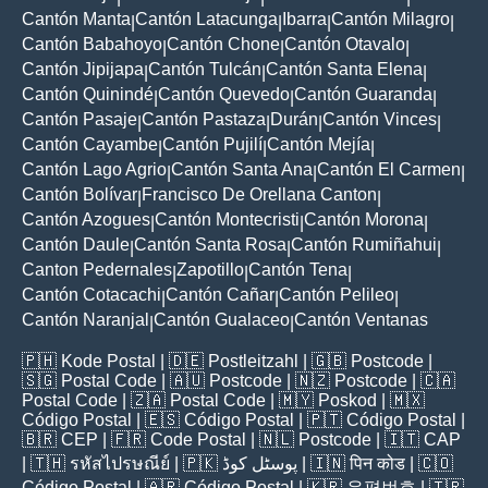
Cantón Manta
Cantón Latacunga
Ibarra
Cantón Milagro
|
|
|
|
Cantón Babahoyo
Cantón Chone
Cantón Otavalo
|
|
|
Cantón Jipijapa
Cantón Tulcán
Cantón Santa Elena
|
|
|
Cantón Quinindé
Cantón Quevedo
Cantón Guaranda
|
|
|
Cantón Pasaje
Cantón Pastaza
Durán
Cantón Vinces
|
|
|
|
Cantón Cayambe
Cantón Pujilí
Cantón Mejía
|
|
|
Cantón Lago Agrio
Cantón Santa Ana
Cantón El Carmen
|
|
|
Cantón Bolívar
Francisco De Orellana Canton
|
|
Cantón Azogues
Cantón Montecristi
Cantón Morona
|
|
|
Cantón Daule
Cantón Santa Rosa
Cantón Rumiñahui
|
|
|
Canton Pedernales
Zapotillo
Cantón Tena
|
|
|
Cantón Cotacachi
Cantón Cañar
Cantón Pelileo
|
|
|
Cantón Naranjal
Cantón Gualaceo
Cantón Ventanas
|
|
🇵🇭
Kode Postal
| 🇩🇪
Postleitzahl
| 🇬🇧
Postcode
|
🇸🇬
Postal Code
| 🇦🇺
Postcode
| 🇳🇿
Postcode
| 🇨🇦
Postal Code
| 🇿🇦
Postal Code
| 🇲🇾
Poskod
| 🇲🇽
Código Postal
| 🇪🇸
Código Postal
| 🇵🇹
Código Postal
|
🇧🇷
CEP
| 🇫🇷
Code Postal
| 🇳🇱
Postcode
| 🇮🇹
CAP
| 🇹🇭
รหัสไปรษณีย์
| 🇵🇰
پوسٹل کوڈ
| 🇮🇳
पिन कोड
| 🇨🇴
Código Postal
| 🇦🇷
Código Postal
| 🇰🇷
우편번호
| 🇹🇷