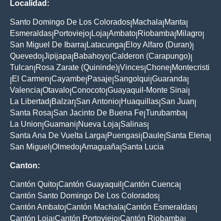
Localidad:
Santo Domingo De Los Colorados
Machala
Manta
|
|
|
Esmeraldas
Portoviejo
Loja
Ambato
Riobamba
Milagro
|
|
|
|
|
|
San Miguel De Ibarra
Latacunga
Eloy Alfaro (Duran)
|
|
|
Quevedo
Jipijapa
Babahoyo
Calderon (Carapungo)
|
|
|
|
Tulcan
Rosa Zarate (Quininde)
Vinces
Chone
Montecristi
|
|
|
|
El Carmen
Cayambe
Pasaje
Sangolqui
Guaranda
|
|
|
|
|
|
Valencia
Otavalo
Conocoto
Guayaquil-Monte Sinai
|
|
|
|
La Libertad
Balzar
San Antonio
Huaquillas
San Juan
|
|
|
|
|
Santa Rosa
San Jacinto De Buena Fe
Turubamba
|
|
|
La Union
Guamani
Nueva Loja
Salinas
|
|
|
|
Santa Ana De Vuelta Larga
Puengasi
Daule
Santa Elena
|
|
|
|
San Miguel
Olmedo
Amaguaña
Santa Lucia
|
|
|
Canton:
Cantón Quito
Cantón Guayaquil
Cantón Cuenca
|
|
|
Cantón Santo Domingo De Los Colorados
|
Cantón Ambato
Cantón Machala
Cantón Esmeraldas
|
|
|
Cantón Loja
Cantón Portoviejo
Cantón Riobamba
|
|
|