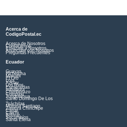
Acerca de
CodigoPostal.ec
Acerca de Nosotros
Contáctenos
Enlázate a Nosotros
Anúnciate con Nosotros
Preguntas Frecuentes
Ecuador
Guayas
Pichincha
Manabí
El Oro
Loja
Azuay
Los Ríos
Esmeraldas
Imbabura
Chimborazo
Cotopaxi
Tungurahua
Santo Domingo De Los
Tsáchilas
Morona Santiago
Zamora Chinchipe
Cañar
Carchi
Bolívar
Sucumbíos
Santa Elena