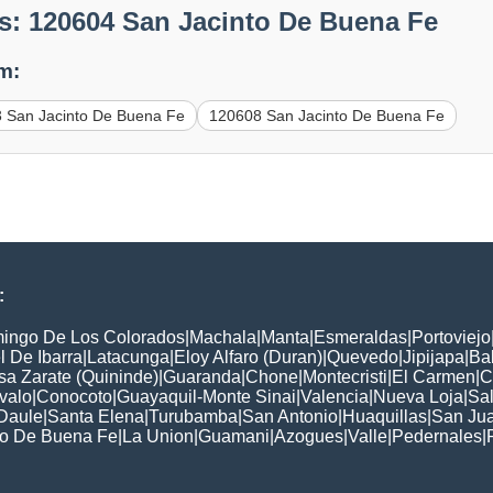
s: 120604 San Jacinto De Buena Fe
m:
 San Jacinto De Buena Fe
120608 San Jacinto De Buena Fe
:
ingo De Los Colorados
|
Machala
|
Manta
|
Esmeraldas
|
Portoviejo
 De Ibarra
|
Latacunga
|
Eloy Alfaro (Duran)
|
Quevedo
|
Jipijapa
|
Ba
a Zarate (Quininde)
|
Guaranda
|
Chone
|
Montecristi
|
El Carmen
|
C
valo
|
Conocoto
|
Guayaquil-Monte Sinai
|
Valencia
|
Nueva Loja
|
Sa
Daule
|
Santa Elena
|
Turubamba
|
San Antonio
|
Huaquillas
|
San Ju
to De Buena Fe
|
La Union
|
Guamani
|
Azogues
|
Valle
|
Pedernales
|
P