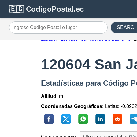
🇪🇨 CodigoPostal.ec
SEARC
Ingrese Código Postal o lugar
Ecuador
Los Ríos
San Jacinto De Buena Fe
1
120604 San J
Estadísticas para Código P
Altitud:
m
Coordenadas Geográficas:
Latitud -0.893
Compartir página: