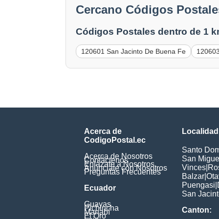
Cercano Códigos Postale
Códigos Postales dentro de 1 k
120601 San Jacinto De Buena Fe
120603
Acerca de
Localidad
CodigoPostal.ec
Santo Dom
Acerca de Nosotros
San Miguel
Contáctenos
Enlázate a Nosotros
Vinces
|
Ros
Anúnciate con Nosotros
Preguntas Frecuentes
Balzar
|
Ota
Puengasi
|
Ecuador
San Jacin
Guayas
Pichincha
Canton:
Manabí
El Oro