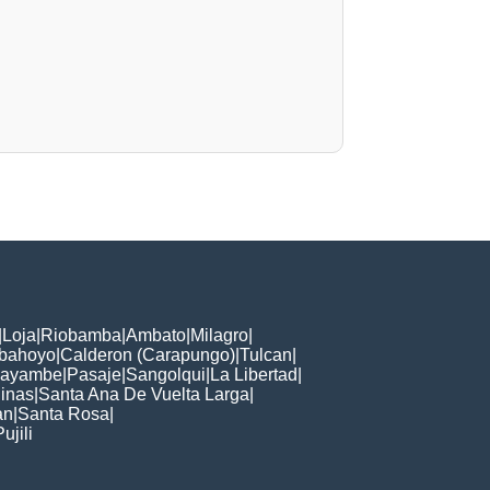
|
Loja
|
Riobamba
|
Ambato
|
Milagro
|
bahoyo
|
Calderon (Carapungo)
|
Tulcan
|
ayambe
|
Pasaje
|
Sangolqui
|
La Libertad
|
linas
|
Santa Ana De Vuelta Larga
|
an
|
Santa Rosa
|
ujili