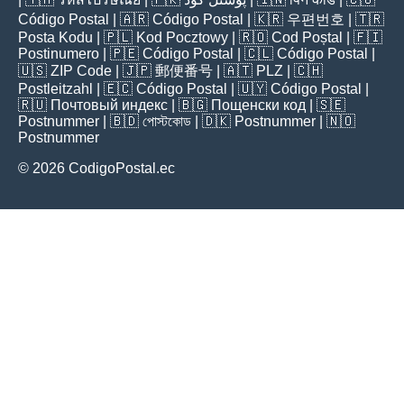
Código Postal
| 🇦🇷
Código Postal
| 🇰🇷
우편번호
| 🇹🇷
Posta Kodu
| 🇵🇱
Kod Pocztowy
| 🇷🇴
Cod Poștal
| 🇫🇮
Postinumero
| 🇵🇪
Código Postal
| 🇨🇱
Código Postal
|
🇺🇸
ZIP Code
| 🇯🇵
郵便番号
| 🇦🇹
PLZ
| 🇨🇭
Postleitzahl
| 🇪🇨
Código Postal
| 🇺🇾
Código Postal
|
🇷🇺
Почтовый индекс
| 🇧🇬
Пощенски код
| 🇸🇪
Postnummer
| 🇧🇩
পোস্টকোড
| 🇩🇰
Postnummer
| 🇳🇴
Postnummer
© 2026 CodigoPostal.ec