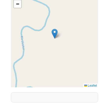
−
Leaflet