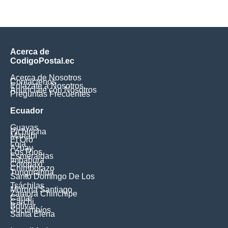
Acerca de
CodigoPostal.ec
Acerca de Nosotros
Contáctenos
Enlázate a Nosotros
Anúnciate con Nosotros
Preguntas Frecuentes
Ecuador
Guayas
Pichincha
Manabí
El Oro
Loja
Azuay
Los Ríos
Esmeraldas
Imbabura
Cotopaxi
Chimborazo
Tungurahua
Santo Domingo De Los
Tsáchilas
Morona Santiago
Zamora Chinchipe
Cañar
Carchi
Bolívar
Sucumbíos
Santa Elena