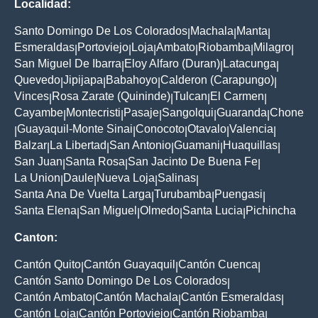
Localidad:
Santo Domingo De Los Colorados
Machala
Manta
|
|
|
Esmeraldas
Portoviejo
Loja
Ambato
Riobamba
Milagro
|
|
|
|
|
|
San Miguel De Ibarra
Eloy Alfaro (Duran)
Latacunga
|
|
|
Quevedo
Jipijapa
Babahoyo
Calderon (Carapungo)
|
|
|
|
Vinces
Rosa Zarate (Quininde)
Tulcan
El Carmen
|
|
|
|
Cayambe
Montecristi
Pasaje
Sangolqui
Guaranda
Chone
|
|
|
|
|
Guayaquil-Monte Sinai
Conocoto
Otavalo
Valencia
|
|
|
|
|
Balzar
La Libertad
San Antonio
Guamani
Huaquillas
|
|
|
|
|
San Juan
Santa Rosa
San Jacinto De Buena Fe
|
|
|
La Union
Daule
Nueva Loja
Salinas
|
|
|
|
Santa Ana De Vuelta Larga
Turubamba
Puengasi
|
|
|
Santa Elena
San Miguel
Olmedo
Santa Lucia
Pichincha
|
|
|
|
Canton:
Cantón Quito
Cantón Guayaquil
Cantón Cuenca
|
|
|
Cantón Santo Domingo De Los Colorados
|
Cantón Ambato
Cantón Machala
Cantón Esmeraldas
|
|
|
Cantón Loja
Cantón Portoviejo
Cantón Riobamba
|
|
|