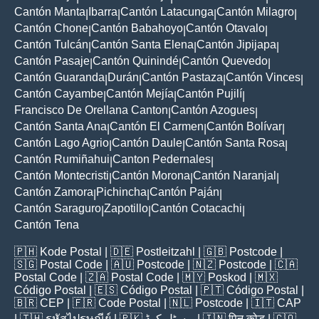
Cantón Manta
Ibarra
Cantón Latacunga
Cantón Milagro
|
|
|
|
Cantón Chone
Cantón Babahoyo
Cantón Otavalo
|
|
|
Cantón Tulcán
Cantón Santa Elena
Cantón Jipijapa
|
|
|
Cantón Pasaje
Cantón Quinindé
Cantón Quevedo
|
|
|
Cantón Guaranda
Durán
Cantón Pastaza
Cantón Vinces
|
|
|
|
Cantón Cayambe
Cantón Mejía
Cantón Pujilí
|
|
|
Francisco De Orellana Canton
Cantón Azogues
|
|
Cantón Santa Ana
Cantón El Carmen
Cantón Bolívar
|
|
|
Cantón Lago Agrio
Cantón Daule
Cantón Santa Rosa
|
|
|
Cantón Rumiñahui
Canton Pedernales
|
|
Cantón Montecristi
Cantón Morona
Cantón Naranjal
|
|
|
Cantón Zamora
Pichincha
Cantón Paján
|
|
|
Cantón Saraguro
Zapotillo
Cantón Cotacachi
|
|
|
Cantón Tena
🇵🇭
Kode Postal
| 🇩🇪
Postleitzahl
| 🇬🇧
Postcode
|
🇸🇬
Postal Code
| 🇦🇺
Postcode
| 🇳🇿
Postcode
| 🇨🇦
Postal Code
| 🇿🇦
Postal Code
| 🇲🇾
Poskod
| 🇲🇽
Código Postal
| 🇪🇸
Código Postal
| 🇵🇹
Código Postal
|
🇧🇷
CEP
| 🇫🇷
Code Postal
| 🇳🇱
Postcode
| 🇮🇹
CAP
| 🇹🇭
รหัสไปรษณีย์
| 🇵🇰
پوسٹل کوڈ
| 🇮🇳
पिन कोड
| 🇨🇴