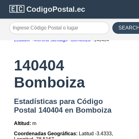
🇪🇨 CodigoPostal.ec
SEARC
Ingrese Código Postal o lugar
Ecuador
Morona Santiago
Bomboiza
140404
140404
Bomboiza
Estadísticas para Código
Postal 140404 en Bomboiza
Altitud:
m
Coordenadas Geográficas:
Latitud -3.4333,