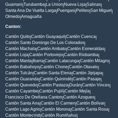
Guamani
Turubamba
La Union
Nueva Loja
Salinas
|
|
|
|
|
Santa Ana De Vuelta Larga
Puengasi
Pelileo
San Miguel
|
|
|
|
Olmedo
Amaguaña
|
Canton:
Cantón Quito
Cantón Guayaquil
Cantón Cuenca
|
|
|
Cantón Santo Domingo De Los Colorados
|
Cantón Machala
Cantón Ambato
Cantón Esmeraldas
|
|
|
Cantón Loja
Cantón Portoviejo
Cantón Riobamba
|
|
|
Cantón Manta
Ibarra
Cantón Latacunga
Cantón Milagro
|
|
|
|
Cantón Babahoyo
Cantón Chone
Cantón Otavalo
|
|
|
Cantón Tulcán
Cantón Santa Elena
Cantón Jipijapa
|
|
|
Cantón Guaranda
Cantón Quinindé
Cantón Pasaje
|
|
|
Cantón Quevedo
Cantón Pastaza
Durán
Cantón Vinces
|
|
|
|
Cantón Cayambe
Cantón Pujilí
Cantón Mejía
|
|
|
Francisco De Orellana Canton
Cantón Azogues
|
|
Cantón Santa Ana
Cantón El Carmen
Cantón Bolívar
|
|
|
Cantón Lago Agrio
Cantón Morona
Cantón Santa Rosa
|
|
|
Cantón Montecristi
Cantón Rumiñahui
|
|