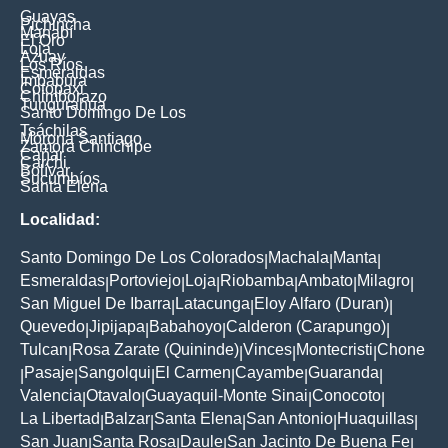
Guayas
Pichincha
Manabí
El Oro
Loja
Azuay
Los Ríos
Esmeraldas
Imbabura
Cotopaxi
Chimborazo
Tungurahua
Santo Domingo De Los
Tsáchilas
Morona Santiago
Zamora Chinchipe
Cañar
Carchi
Bolívar
Sucumbíos
Santa Elena
Localidad:
Santo Domingo De Los Colorados
Machala
Manta
|
|
|
Esmeraldas
Portoviejo
Loja
Riobamba
Ambato
Milagro
|
|
|
|
|
|
San Miguel De Ibarra
Latacunga
Eloy Alfaro (Duran)
|
|
|
Quevedo
Jipijapa
Babahoyo
Calderon (Carapungo)
|
|
|
|
Tulcan
Rosa Zarate (Quininde)
Vinces
Montecristi
Chone
|
|
|
|
Pasaje
Sangolqui
El Carmen
Cayambe
Guaranda
|
|
|
|
|
|
Valencia
Otavalo
Guayaquil-Monte Sinai
Conocoto
|
|
|
|
La Libertad
Balzar
Santa Elena
San Antonio
Huaquillas
|
|
|
|
|
San Juan
Santa Rosa
Daule
San Jacinto De Buena Fe
|
|
|
|