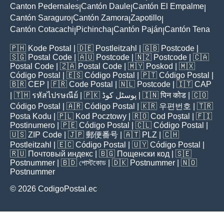
Canton Pedernales
Cantón Daule
Cantón El Empalme
|
|
|
Cantón Saraguro
Cantón Zamora
Zapotillo
|
|
|
Cantón Cotacachi
Pichincha
Cantón Paján
Cantón Tena
|
|
|
🇵🇭
Kode Postal
| 🇩🇪
Postleitzahl
| 🇬🇧
Postcode
|
🇸🇬
Postal Code
| 🇦🇺
Postcode
| 🇳🇿
Postcode
| 🇨🇦
Postal Code
| 🇿🇦
Postal Code
| 🇲🇾
Poskod
| 🇲🇽
Código Postal
| 🇪🇸
Código Postal
| 🇵🇹
Código Postal
|
🇧🇷
CEP
| 🇫🇷
Code Postal
| 🇳🇱
Postcode
| 🇮🇹
CAP
| 🇹🇭
รหัสไปรษณีย์
| 🇵🇰
پوسٹل کوڈ
| 🇮🇳
पिन कोड
| 🇨🇴
Código Postal
| 🇦🇷
Código Postal
| 🇰🇷
우편번호
| 🇹🇷
Posta Kodu
| 🇵🇱
Kod Pocztowy
| 🇷🇴
Cod Poștal
| 🇫🇮
Postinumero
| 🇵🇪
Código Postal
| 🇨🇱
Código Postal
|
🇺🇸
ZIP Code
| 🇯🇵
郵便番号
| 🇦🇹
PLZ
| 🇨🇭
Postleitzahl
| 🇪🇨
Código Postal
| 🇺🇾
Código Postal
|
🇷🇺
Почтовый индекс
| 🇧🇬
Пощенски код
| 🇸🇪
Postnummer
| 🇧🇩
পোস্টকোড
| 🇩🇰
Postnummer
| 🇳🇴
Postnummer
© 2026 CodigoPostal.ec