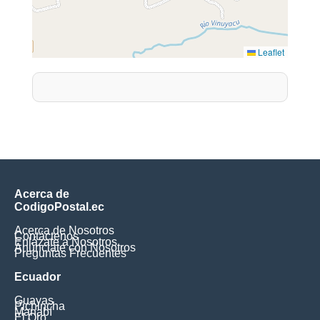
Leaflet
Acerca de
CodigoPostal.ec
Acerca de Nosotros
Contáctenos
Enlázate a Nosotros
Anúnciate con Nosotros
Preguntas Frecuentes
Ecuador
Guayas
Pichincha
Manabí
El Oro