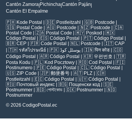
Cantón Zamora
Pichincha
Cantón Paján
|
|
|
Cantón El Empalme
🇵🇭
Kode Postal
| 🇩🇪
Postleitzahl
| 🇬🇧
Postcode
|
🇸🇬
Postal Code
| 🇦🇺
Postcode
| 🇳🇿
Postcode
| 🇨🇦
Postal Code
| 🇿🇦
Postal Code
| 🇲🇾
Poskod
| 🇲🇽
Código Postal
| 🇪🇸
Código Postal
| 🇵🇹
Código Postal
|
🇧🇷
CEP
| 🇫🇷
Code Postal
| 🇳🇱
Postcode
| 🇮🇹
CAP
| 🇹🇭
รหัสไปรษณีย์
| 🇵🇰
پوسٹل کوڈ
| 🇮🇳
पिन कोड
| 🇨🇴
Código Postal
| 🇦🇷
Código Postal
| 🇰🇷
우편번호
| 🇹🇷
Posta Kodu
| 🇵🇱
Kod Pocztowy
| 🇷🇴
Cod Poștal
| 🇫🇮
Postinumero
| 🇵🇪
Código Postal
| 🇨🇱
Código Postal
|
🇺🇸
ZIP Code
| 🇯🇵
郵便番号
| 🇦🇹
PLZ
| 🇨🇭
Postleitzahl
| 🇪🇨
Código Postal
| 🇺🇾
Código Postal
|
🇷🇺
Почтовый индекс
| 🇧🇬
Пощенски код
| 🇸🇪
Postnummer
| 🇧🇩
পোস্টকোড
| 🇩🇰
Postnummer
| 🇳🇴
Postnummer
© 2026 CodigoPostal.ec