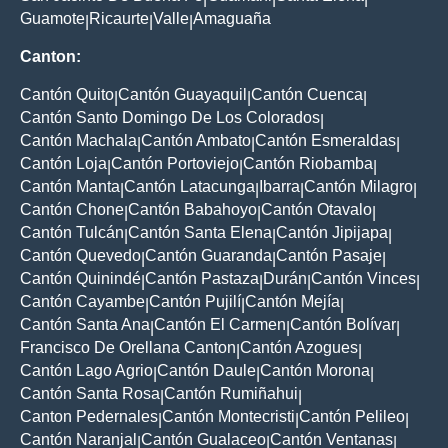
Guamote
Ricaurte
Valle
Amaguaña
|
|
|
Canton:
Cantón Quito
Cantón Guayaquil
Cantón Cuenca
|
|
|
Cantón Santo Domingo De Los Colorados
|
Cantón Machala
Cantón Ambato
Cantón Esmeraldas
|
|
|
Cantón Loja
Cantón Portoviejo
Cantón Riobamba
|
|
|
Cantón Manta
Cantón Latacunga
Ibarra
Cantón Milagro
|
|
|
|
Cantón Chone
Cantón Babahoyo
Cantón Otavalo
|
|
|
Cantón Tulcán
Cantón Santa Elena
Cantón Jipijapa
|
|
|
Cantón Quevedo
Cantón Guaranda
Cantón Pasaje
|
|
|
Cantón Quinindé
Cantón Pastaza
Durán
Cantón Vinces
|
|
|
|
Cantón Cayambe
Cantón Pujilí
Cantón Mejía
|
|
|
Cantón Santa Ana
Cantón El Carmen
Cantón Bolívar
|
|
|
Francisco De Orellana Canton
Cantón Azogues
|
|
Cantón Lago Agrio
Cantón Daule
Cantón Morona
|
|
|
Cantón Santa Rosa
Cantón Rumiñahui
|
|
Canton Pedernales
Cantón Montecristi
Cantón Pelileo
|
|
|
Cantón Naranjal
Cantón Gualaceo
Cantón Ventanas
|
|
|