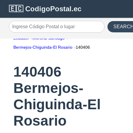
🇪🇨 CodigoPostal.ec
SEARC
Ingrese Código Postal o lugar
Ecuador
Morona Santiago
Bermejos-Chiguinda-El Rosario
140406
140406
Bermejos-
Chiguinda-El
Rosario