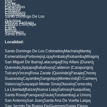
Loja
Azuay
Los Ríos
Esmeraldas
Imbabura
Cotopaxi
Chimborazo
Tungurahua
Santo Domingo De Los
Tsáchilas
Morona Santiago
Zamora Chinchipe
Cañar
Carchi
Bolívar
Sucumbíos
Santa Elena
Localidad:
Santo Domingo De Los Colorados
Machala
Manta
|
|
|
Esmeraldas
Portoviejo
Loja
Ambato
Riobamba
Milagro
|
|
|
|
|
|
San Miguel De Ibarra
Latacunga
Eloy Alfaro (Duran)
|
|
|
Quevedo
Jipijapa
Babahoyo
Calderon (Carapungo)
|
|
|
|
Tulcan
Vinces
Rosa Zarate (Quininde)
Pasaje
Chone
|
|
|
|
|
Guaranda
Cayambe
Sangolqui
Montecristi
El Carmen
|
|
|
|
|
Valencia
Guayaquil-Monte Sinai
Otavalo
Conocoto
|
|
|
|
La Libertad
Balzar
Nueva Loja
Salinas
Huaquillas
|
|
|
|
|
Santa Rosa
Puengasi
Daule
Turubamba
La Union
|
|
|
|
|
San Antonio
San Juan
Santa Ana De Vuelta Larga
|
|
|
San Jacinto De Buena Fe
Guamani
Santa Elena
|
|
|