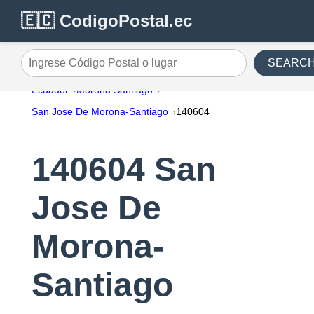
🇪🇨 CodigoPostal.ec
SEARC
Ingrese Código Postal o lugar
Ecuador
Morona Santiago
San Jose De Morona-Santiago
140604
140604 San
Jose De
Morona-
Santiago