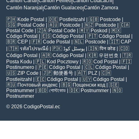
Cantón Cañar
Cantón Pelileo
Cantón Cotacachi
|
|
|
Cantón Naranjal
Cantón Gualaceo
Cantón Zamora
|
|
🇵🇭
Kode Postal
| 🇩🇪
Postleitzahl
| 🇬🇧
Postcode
|
🇸🇬
Postal Code
| 🇦🇺
Postcode
| 🇳🇿
Postcode
| 🇨🇦
Postal Code
| 🇿🇦
Postal Code
| 🇲🇾
Poskod
| 🇲🇽
Código Postal
| 🇪🇸
Código Postal
| 🇵🇹
Código Postal
|
🇧🇷
CEP
| 🇫🇷
Code Postal
| 🇳🇱
Postcode
| 🇮🇹
CAP
| 🇹🇭
รหัสไปรษณีย์
| 🇵🇰
پوسٹل کوڈ
| 🇮🇳
पिन कोड
| 🇨🇴
Código Postal
| 🇦🇷
Código Postal
| 🇰🇷
우편번호
| 🇹🇷
Posta Kodu
| 🇵🇱
Kod Pocztowy
| 🇷🇴
Cod Poștal
| 🇫🇮
Postinumero
| 🇵🇪
Código Postal
| 🇨🇱
Código Postal
|
🇺🇸
ZIP Code
| 🇯🇵
郵便番号
| 🇦🇹
PLZ
| 🇨🇭
Postleitzahl
| 🇪🇨
Código Postal
| 🇺🇾
Código Postal
|
🇷🇺
Почтовый индекс
| 🇧🇬
Пощенски код
| 🇸🇪
Postnummer
| 🇧🇩
পোস্টকোড
| 🇩🇰
Postnummer
| 🇳🇴
Postnummer
© 2026 CodigoPostal.ec