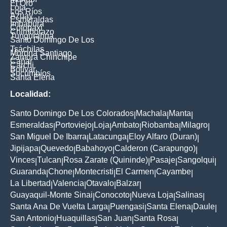
El Oro
Loja
Los Ríos
Azuay
Esmeraldas
Imbabura
Cotopaxi
Chimborazo
Tungurahua
Santo Domingo De Los
Tsáchilas
Morona Santiago
Zamora Chinchipe
Cañar
Carchi
Bolívar
Sucumbíos
Santa Elena
Localidad:
Santo Domingo De Los Colorados
Machala
Manta
|
|
|
Esmeraldas
Portoviejo
Loja
Ambato
Riobamba
Milagro
|
|
|
|
|
|
San Miguel De Ibarra
Latacunga
Eloy Alfaro (Duran)
|
|
|
Jipijapa
Quevedo
Babahoyo
Calderon (Carapungo)
|
|
|
|
Vinces
Tulcan
Rosa Zarate (Quininde)
Pasaje
Sangolqui
|
|
|
|
|
Guaranda
Chone
Montecristi
El Carmen
Cayambe
|
|
|
|
|
La Libertad
Valencia
Otavalo
Balzar
|
|
|
|
Guayaquil-Monte Sinai
Conocoto
Nueva Loja
Salinas
|
|
|
|
Santa Ana De Vuelta Larga
Puengasi
Santa Elena
Daule
|
|
|
|
San Antonio
Huaquillas
San Juan
Santa Rosa
|
|
|
|