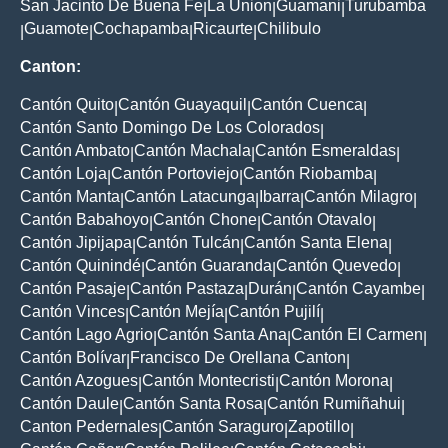
San Jacinto De Buena Fe
La Union
Guamani
Turubamba
|
|
|
Guamote
Cochapamba
Ricaurte
Chilibulo
|
|
|
|
Canton:
Cantón Quito
Cantón Guayaquil
Cantón Cuenca
|
|
|
Cantón Santo Domingo De Los Colorados
|
Cantón Ambato
Cantón Machala
Cantón Esmeraldas
|
|
|
Cantón Loja
Cantón Portoviejo
Cantón Riobamba
|
|
|
Cantón Manta
Cantón Latacunga
Ibarra
Cantón Milagro
|
|
|
|
Cantón Babahoyo
Cantón Chone
Cantón Otavalo
|
|
|
Cantón Jipijapa
Cantón Tulcán
Cantón Santa Elena
|
|
|
Cantón Quinindé
Cantón Guaranda
Cantón Quevedo
|
|
|
Cantón Pasaje
Cantón Pastaza
Durán
Cantón Cayambe
|
|
|
|
Cantón Vinces
Cantón Mejía
Cantón Pujilí
|
|
|
Cantón Lago Agrio
Cantón Santa Ana
Cantón El Carmen
|
|
|
Cantón Bolívar
Francisco De Orellana Canton
|
|
Cantón Azogues
Cantón Montecristi
Cantón Morona
|
|
|
Cantón Daule
Cantón Santa Rosa
Cantón Rumiñahui
|
|
|
Canton Pedernales
Cantón Saraguro
Zapotillo
|
|
|