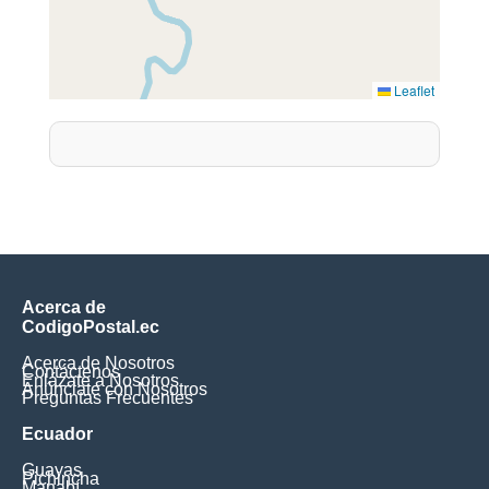
Leaflet
Acerca de
CodigoPostal.ec
Acerca de Nosotros
Contáctenos
Enlázate a Nosotros
Anúnciate con Nosotros
Preguntas Frecuentes
Ecuador
Guayas
Pichincha
Manabí