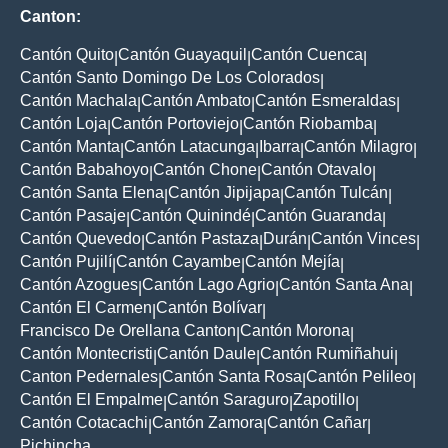
Canton:
Cantón Quito
Cantón Guayaquil
Cantón Cuenca
|
|
|
Cantón Santo Domingo De Los Colorados
|
Cantón Machala
Cantón Ambato
Cantón Esmeraldas
|
|
|
Cantón Loja
Cantón Portoviejo
Cantón Riobamba
|
|
|
Cantón Manta
Cantón Latacunga
Ibarra
Cantón Milagro
|
|
|
|
Cantón Babahoyo
Cantón Chone
Cantón Otavalo
|
|
|
Cantón Santa Elena
Cantón Jipijapa
Cantón Tulcán
|
|
|
Cantón Pasaje
Cantón Quinindé
Cantón Guaranda
|
|
|
Cantón Quevedo
Cantón Pastaza
Durán
Cantón Vinces
|
|
|
|
Cantón Pujilí
Cantón Cayambe
Cantón Mejía
|
|
|
Cantón Azogues
Cantón Lago Agrio
Cantón Santa Ana
|
|
|
Cantón El Carmen
Cantón Bolívar
|
|
Francisco De Orellana Canton
Cantón Morona
|
|
Cantón Montecristi
Cantón Daule
Cantón Rumiñahui
|
|
|
Canton Pedernales
Cantón Santa Rosa
Cantón Pelileo
|
|
|
Cantón El Empalme
Cantón Saraguro
Zapotillo
|
|
|
Cantón Cotacachi
Cantón Zamora
Cantón Cañar
|
|
|
Pichincha