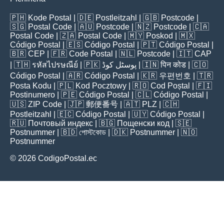
🇵🇭
Kode Postal
| 🇩🇪
Postleitzahl
| 🇬🇧
Postcode
|
🇸🇬
Postal Code
| 🇦🇺
Postcode
| 🇳🇿
Postcode
| 🇨🇦
Postal Code
| 🇿🇦
Postal Code
| 🇲🇾
Poskod
| 🇲🇽
Código Postal
| 🇪🇸
Código Postal
| 🇵🇹
Código Postal
|
🇧🇷
CEP
| 🇫🇷
Code Postal
| 🇳🇱
Postcode
| 🇮🇹
CAP
| 🇹🇭
รหัสไปรษณีย์
| 🇵🇰
پوسٹل کوڈ
| 🇮🇳
पिन कोड
| 🇨🇴
Código Postal
| 🇦🇷
Código Postal
| 🇰🇷
우편번호
| 🇹🇷
Posta Kodu
| 🇵🇱
Kod Pocztowy
| 🇷🇴
Cod Poștal
| 🇫🇮
Postinumero
| 🇵🇪
Código Postal
| 🇨🇱
Código Postal
|
🇺🇸
ZIP Code
| 🇯🇵
郵便番号
| 🇦🇹
PLZ
| 🇨🇭
Postleitzahl
| 🇪🇨
Código Postal
| 🇺🇾
Código Postal
|
🇷🇺
Почтовый индекс
| 🇧🇬
Пощенски код
| 🇸🇪
Postnummer
| 🇧🇩
পোস্টকোড
| 🇩🇰
Postnummer
| 🇳🇴
Postnummer
© 2026 CodigoPostal.ec