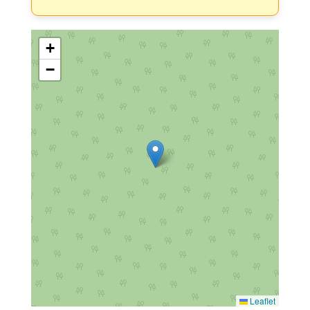
+
−
Leaflet