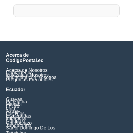
Acerca de
CodigoPostal.ec
Acerca de Nosotros
Contáctenos
Enlázate a Nosotros
Anúnciate con Nosotros
Preguntas Frecuentes
Ecuador
Guayas
Pichincha
Manabí
El Oro
Loja
Azuay
Los Ríos
Esmeraldas
Imbabura
Cotopaxi
Chimborazo
Tungurahua
Santo Domingo De Los