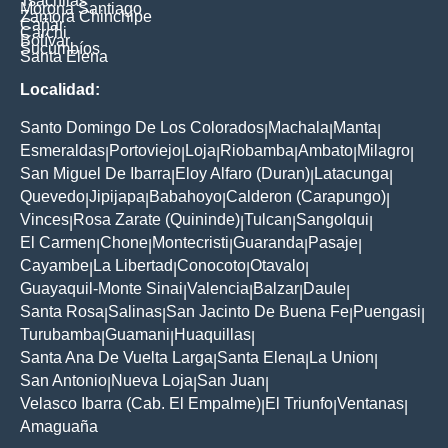
Tsáchilas
Morona Santiago
Zamora Chinchipe
Cañar
Carchi
Bolívar
Sucumbíos
Santa Elena
Localidad:
Santo Domingo De Los Colorados
Machala
Manta
|
|
|
Esmeraldas
Portoviejo
Loja
Riobamba
Ambato
Milagro
|
|
|
|
|
|
San Miguel De Ibarra
Eloy Alfaro (Duran)
Latacunga
|
|
|
Quevedo
Jipijapa
Babahoyo
Calderon (Carapungo)
|
|
|
|
Vinces
Rosa Zarate (Quininde)
Tulcan
Sangolqui
|
|
|
|
El Carmen
Chone
Montecristi
Guaranda
Pasaje
|
|
|
|
|
Cayambe
La Libertad
Conocoto
Otavalo
|
|
|
|
Guayaquil-Monte Sinai
Valencia
Balzar
Daule
|
|
|
|
Santa Rosa
Salinas
San Jacinto De Buena Fe
Puengasi
|
|
|
|
Turubamba
Guamani
Huaquillas
|
|
|
Santa Ana De Vuelta Larga
Santa Elena
La Union
|
|
|
San Antonio
Nueva Loja
San Juan
|
|
|
Velasco Ibarra (Cab. El Empalme)
El Triunfo
Ventanas
|
|
|
Amaguaña