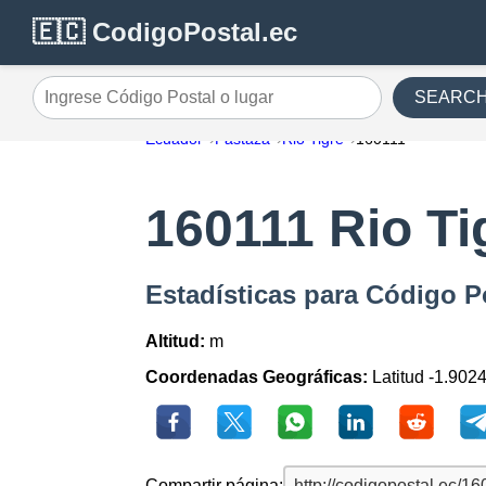
🇪🇨 CodigoPostal.ec
SEARC
Ingrese Código Postal o lugar
Ecuador
Pastaza
Rio Tigre
160111
160111 Rio Ti
Estadísticas para Código P
Altitud:
m
Coordenadas Geográficas:
Latitud -1.902
Compartir página: