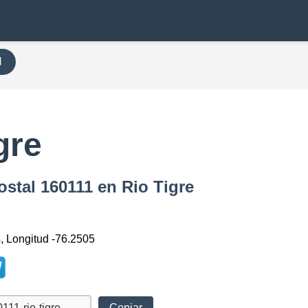
H
gre
ostal 160111 en Rio Tigre
4, Longitud -76.2505
Copiar