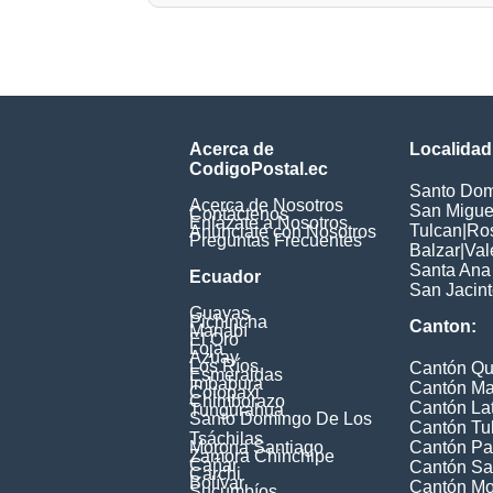
Acerca de
Localidad
CodigoPostal.ec
Santo Dom
Acerca de Nosotros
San Miguel
Contáctenos
Enlázate a Nosotros
Tulcan
|
Ros
Anúnciate con Nosotros
Preguntas Frecuentes
Balzar
|
Val
Santa Ana
Ecuador
San Jacin
Guayas
Pichincha
Canton:
Manabí
El Oro
Loja
Azuay
Los Ríos
Cantón Qu
Esmeraldas
Imbabura
Cantón Ma
Cotopaxi
Chimborazo
Cantón La
Tungurahua
Santo Domingo De Los
Cantón Tu
Tsáchilas
Morona Santiago
Cantón Pa
Zamora Chinchipe
Cañar
Cantón Sa
Carchi
Bolívar
Cantón M
Sucumbíos