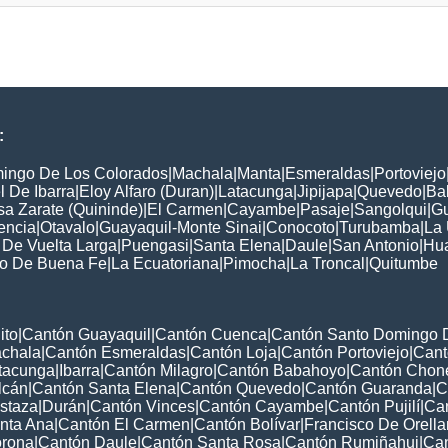
:
ingo De Los Colorados
|
Machala
|
Manta
|
Esmeraldas
|
Portoviejo
 De Ibarra
|
Eloy Alfaro (Duran)
|
Latacunga
|
Jipijapa
|
Quevedo
|
Ba
a Zarate (Quininde)
|
El Carmen
|
Cayambe
|
Pasaje
|
Sangolqui
|
G
encia
|
Otavalo
|
Guayaquil-Monte Sinai
|
Conocoto
|
Turubamba
|
La
 De Vuelta Larga
|
Puengasi
|
Santa Elena
|
Daule
|
San Antonio
|
Hua
to De Buena Fe
|
La Ecuatoriana
|
Pimocha
|
La Troncal
|
Quitumbe
ito
|
Cantón Guayaquil
|
Cantón Cuenca
|
Cantón Santo Domingo 
chala
|
Cantón Esmeraldas
|
Cantón Loja
|
Cantón Portoviejo
|
Cant
tacunga
|
Ibarra
|
Cantón Milagro
|
Cantón Babahoyo
|
Cantón Chon
lcán
|
Cantón Santa Elena
|
Cantón Quevedo
|
Cantón Guaranda
|
C
staza
|
Durán
|
Cantón Vinces
|
Cantón Cayambe
|
Cantón Pujilí
|
Can
nta Ana
|
Cantón El Carmen
|
Cantón Bolívar
|
Francisco De Orell
orona
|
Cantón Daule
|
Cantón Santa Rosa
|
Cantón Rumiñahui
|
Can