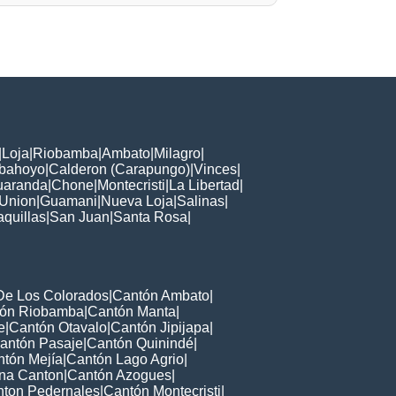
|
Loja
|
Riobamba
|
Ambato
|
Milagro
|
bahoyo
|
Calderon (Carapungo)
|
Vinces
|
uaranda
|
Chone
|
Montecristi
|
La Libertad
|
 Union
|
Guamani
|
Nueva Loja
|
Salinas
|
quillas
|
San Juan
|
Santa Rosa
|
De Los Colorados
|
Cantón Ambato
|
ón Riobamba
|
Cantón Manta
|
e
|
Cantón Otavalo
|
Cantón Jipijapa
|
antón Pasaje
|
Cantón Quinindé
|
tón Mejía
|
Cantón Lago Agrio
|
ana Canton
|
Cantón Azogues
|
ton Pedernales
|
Cantón Montecristi
|